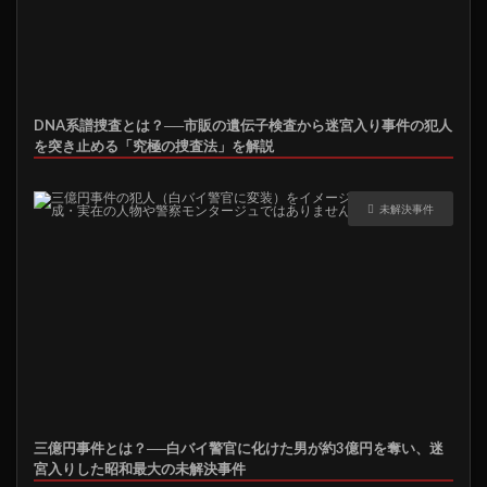
DNA系譜捜査とは？──市販の遺伝子検査から迷宮入り事件の犯人
を突き止める「究極の捜査法」を解説
未解決事件
三億円事件とは？──白バイ警官に化けた男が約3億円を奪い、迷
宮入りした昭和最大の未解決事件