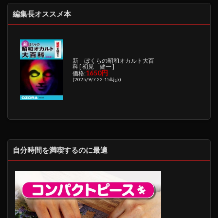
編集長オススメ本
新 ぼくらの昭和オカルト大百
科 [ 初見 健一 ]
1650円
価格:
(2025/9/7 22:15時点)
自分時間を満喫するのに最適