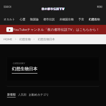
オカルト
心霊
陰謀論
都市伝説
未確認生物
予言
幻想生物
YouTubeチャンネル「夜の都市伝説TV」はこちらから！
▶
HOME
幻想生物
幻想生物日本
CATEGORY
幻想生物日本
新着順
人気順
お勧めカテゴリ
未分類