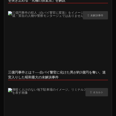
を突き止める「究極の捜査法」を解説
未解決事件
三億円事件とは？──白バイ警官に化けた男が約3億円を奪い、迷
宮入りした昭和最大の未解決事件
オカルト