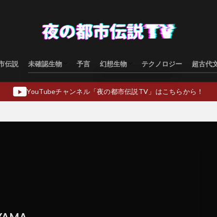
市伝説
未確認生物
予言
幻想生物
テクノロジー
超古代
水棲型
類人猿型
飛行生物型
幻想生物日本
幻想生物ヨーロッパ
幻想生物アジア
幻想生物オセアニア
幻想生物中東
YouTubeチャンネル「夜の都市伝説TV」はこちらから！
▶