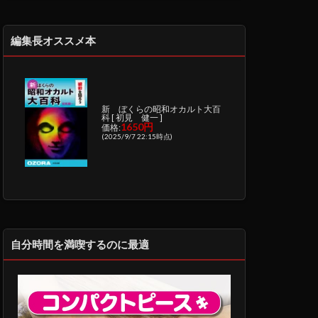
編集長オススメ本
新 ぼくらの昭和オカルト大百
科 [ 初見 健一 ]
1650円
価格:
(2025/9/7 22:15時点)
自分時間を満喫するのに最適