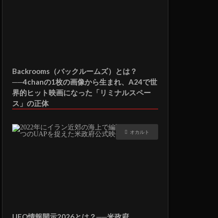
Backrooms（バックルームズ）とは？
──4chanの1枚の画像から生まれ、A24で世
界的ヒット映画になった「リミナルスペー
ス」の正体
オカルト
UFO情報開示2026とは？──米政府