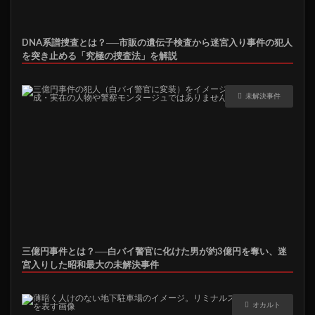
DNA系譜捜査とは？──市販の遺伝子検査から迷宮入り事件の犯人
を突き止める「究極の捜査法」を解説
未解決事件
三億円事件とは？──白バイ警官に化けた男が約3億円を奪い、迷
宮入りした昭和最大の未解決事件
オカルト