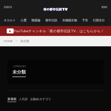
オカルト
心霊
陰謀論
都市伝説
未確認生物
予言
幻想生物
YouTubeチャンネル「夜の都市伝説TV」はこちらから！
▶
HOME
未分類
CATEGORY
未分類
新着順
人気順
お勧めカテゴリ
未分類