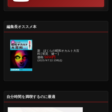
編集長オススメ本
新 ぼくらの昭和オカルト大百
科 [ 初見 健一 ]
1650円
価格:
(2025/9/7 22:15時点)
自分時間を満喫するのに最適