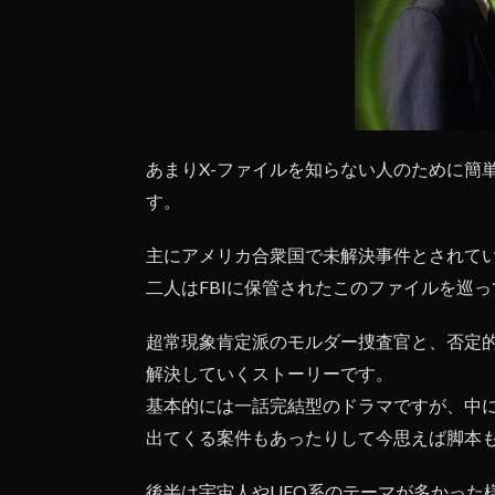
あまりX-ファイルを知らない人のために簡
す。
主にアメリカ合衆国で未解決事件とされてい
二人はFBIに保管されたこのファイルを巡
超常現象肯定派のモルダー捜査官と、否定
解決していくストーリーです。
基本的には一話完結型のドラマですが、中
出てくる案件もあったりして今思えば脚本
後半は宇宙人やUFO系のテーマが多かった