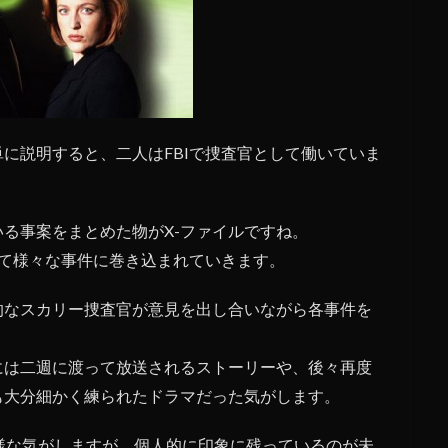
単に説明すると、二人はFBIで捜査官として働いていま
る事案をまとめた物がX-ファイルですね。
って様々な事件に巻き込まれていきます。
的なスカリー捜査官が意見を出し合いながら各事件を
には二週に渡って放送されるストーリーや、後々再度
も大分細かく練られたドラマだった気がします。
様な気がしますが、個人的に印象に残っているのが未