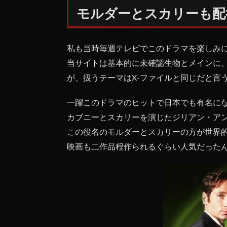
ダ
モルダーとスカリーも配
ー
と
ス
カ
私も当時毎週テレビでこのドラマを楽しみ
リ
当サイトは基本的に未確認生物とメインに
ー
が、扱うテーマはX-ファイルと同じだと言
も
配
役
一躍このドラマのヒットで日本でも有名に
そ
カブニーとスカリーを演じたジリアン・ア
の
この役名のモルダーとスカリーの方が世界
ま
ま
映画も二作品程作られるぐらい人気だった
1.1
X-フ
ァイ
ルは
存在
する
か