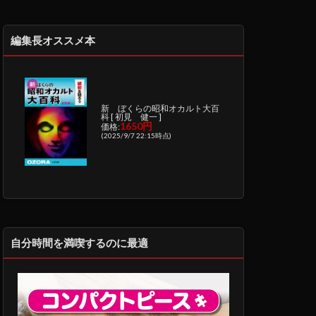
編集長オススメ本
新 ぼくらの昭和オカルト大百
科 [ 初見 健一 ]
1650円
価格:
(2025/9/7 22:15時点)
自分時間を満喫するのに最適