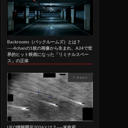
Backrooms（バックルームズ）とは？
──4chanの1枚の画像から生まれ、A24で世
界的ヒット映画になった「リミナルスペー
ス」の正体
オカルト
UFO情報開示2026とは？──米政府