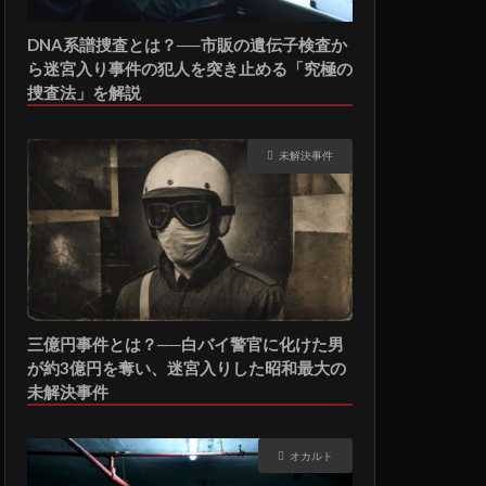
DNA系譜捜査とは？──市販の遺伝子検査か
ら迷宮入り事件の犯人を突き止める「究極の
捜査法」を解説
未解決事件
三億円事件とは？──白バイ警官に化けた男
が約3億円を奪い、迷宮入りした昭和最大の
未解決事件
オカルト