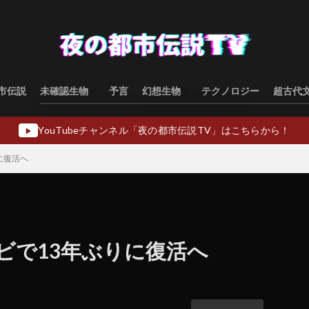
市伝説
未確認生物
予言
幻想生物
テクノロジー
超古代
水棲型
類人猿型
飛行生物型
幻想生物日本
幻想生物ヨーロッパ
幻想生物アジア
幻想生物オセアニア
幻想生物中東
YouTubeチャンネル「夜の都市伝説TV」はこちらから！
▶
に復活へ
ビで13年ぶりに復活へ