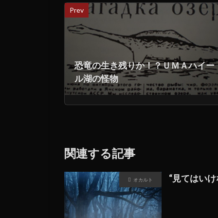
Prev
恐竜の生き残りか！？ＵＭＡハイー
ル湖の怪物
関連する記事
“見てはいけ
オカルト