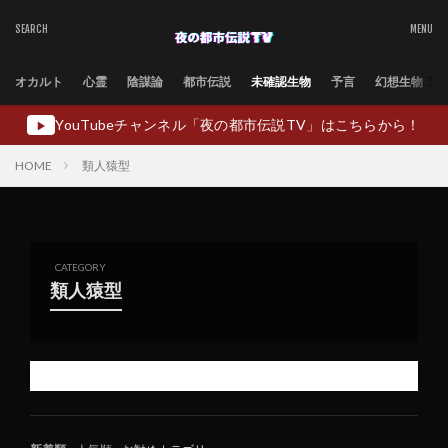
オカルト
心霊
陰謀論
都市伝説
未確認生物
予言
幻想生物
YouTubeチャンネル「夜の都市伝説TV」はこちらから！
▶
HOME
類人猿型
CATEGORY
類人猿型