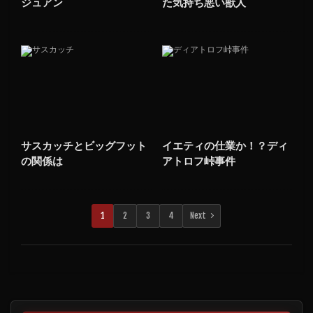
ジュアン
た気持ち悪い獣人
サスカッチとビッグフット
イエティの仕業か！？ディ
の関係は
アトロフ峠事件
1
2
3
4
Next