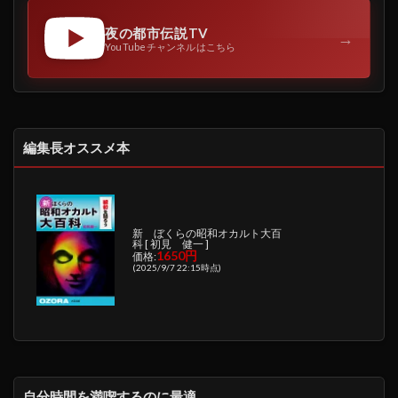
夜の都市伝説TV
→
YouTubeチャンネルはこちら
編集長オススメ本
新 ぼくらの昭和オカルト大百
科 [ 初見 健一 ]
1650円
価格:
(2025/9/7 22:15時点)
自分時間を満喫するのに最適