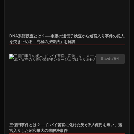
DNA系譜捜査とは？──市販の遺伝子検査から迷宮入り事件の犯人
を突き止める「究極の捜査法」を解説
未解決事件
三億円事件とは？──白バイ警官に化けた男が約3億円を奪い、迷
宮入りした昭和最大の未解決事件