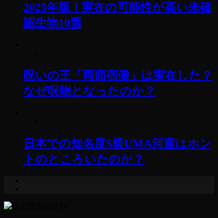
2025年版！実在の可能性が高い未確
認生物10選
呪いの王「両面宿儺」は実在した？
なぜ呪物となったのか？
日本での知名度S級UMA河童はホン
トのところいたのか？