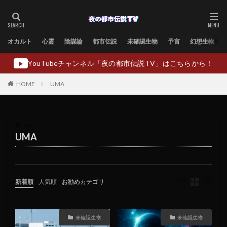
オカルト
心霊
陰謀論
都市伝説
未確認生物
予言
幻想生物
YouTubeチャンネル「夜の都市伝説TV」はこちらから！
▶
HOME
UMA
TAG
UMA
新着順
人気順
お勧めカテゴリ
未分類
未確認生物
未確認生物