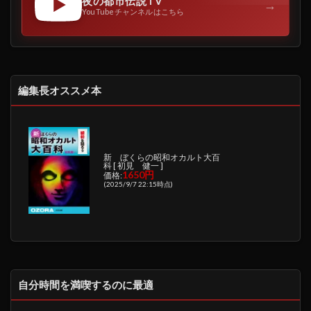
夜の都市伝説TV
→
YouTubeチャンネルはこちら
編集長オススメ本
新 ぼくらの昭和オカルト大百
科 [ 初見 健一 ]
1650円
価格:
(2025/9/7 22:15時点)
自分時間を満喫するのに最適