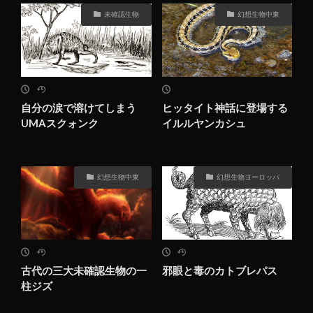
未確認生物
幻想生物中東
自分の涙で溶けてしまう
ヒッタイト神話に登場する
UMAスクォンク
イルルヤンカシュ
幻想生物中東
幻想生物ヨーロッパ
古代の三大未確認生物の一
邪眼と毒のカトブレパス
柱ジズ