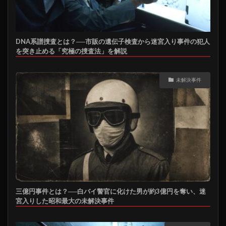
DNA系譜捜査とは？──市販の遺伝子検査から迷宮入り事件の犯人
を突き止める「究極の捜査法」を解説
未解決事件
三億円事件とは？──白バイ警官に化けた男が約3億円を奪い、迷
宮入りした昭和最大の未解決事件