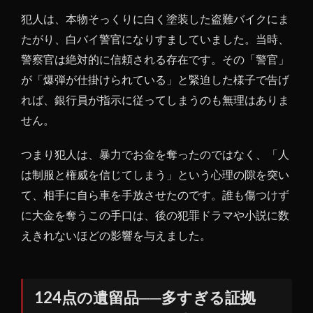
説、
犯人は、本物そっくりに白く塗装した盗難バイクにま
そし
て二
たがり、白バイ警官になりすましていました。当時、
つの
警察官は絶対的に信頼される存在です。その「警官」
時効
が「爆弾が仕掛けられている」と緊迫した様子で告げ
8
れば、銀行員が指示に従ってしまうのも無理はありま
なぜ
せん。
三億
円事
つまり犯人は、暴力でお金を奪ったのではなく、「人
件
は、
は制服と権威を信じてしまう」という心理の隙を突い
半世
て、相手に自ら車を手放させたのです。誰も傷つけず
紀を
に大金を奪うこの手口は、後の犯罪ドラマや小説に数
超え
て語
えきれないほどの影響を与えました。
り継
がれ
るの
124点の遺留品──多すぎる証拠
か