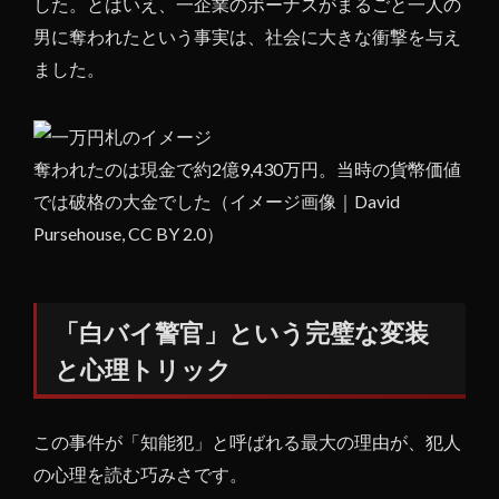
万
した。とはいえ、一企業のボーナスがまるごと一人の
人・
男に奪われたという事実は、社会に大きな衝撃を与え
捜査
ました。
費
10
億円
──
奪われたのは現金で約2億9,430万円。当時の貨幣価値
それ
でも
では破格の大金でした（イメージ画像｜David
犯人
Pursehouse, CC BY 2.0）
に届
かな
かっ
た
「白バイ警官」という完璧な変装
7
と心理トリック
有力
容疑
者と
この事件が「知能犯」と呼ばれる最大の理由が、犯人
数々
の心理を読む巧みさです。
の