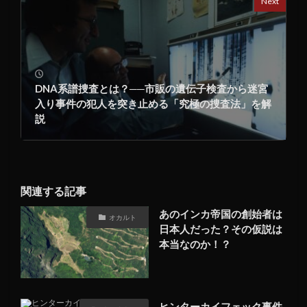
Next
DNA系譜捜査とは？──市販の遺伝子検査から迷宮
入り事件の犯人を突き止める「究極の捜査法」を解
説
関連する記事
あのインカ帝国の創始者は
オカルト
日本人だった？その仮説は
本当なのか！？
ヒンターカイフェック事件