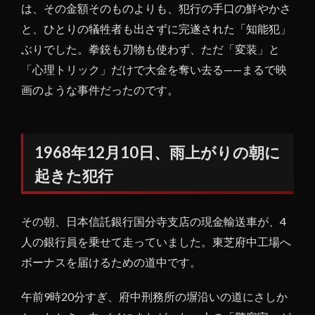
は、その金額そのものよりも、犯行の手口の鮮やかさ
能犯
と、ひとりの犠牲者も出さずに完遂された「知能犯」
2
ぶりでした。拳銃も刃物も使わず、ただ「変装」と
1968
年12
「心理トリック」だけで大金を奪い去る——まるで映
月10
画のような事件だったのです。
日、
雨上
がり
の朝
1968年12月10日、雨上がりの朝に
に起
起きた犯行
きた
犯行
3
その朝、日本信託銀行国分寺支店の現金輸送車が、4
奪わ
人の銀行員を乗せて走っていました。東芝府中工場へ
れた
ボーナスを届けるための道中です。
の
は、
従業
午前9時20分すぎ、府中刑務所の塀沿いの道にさしか
員