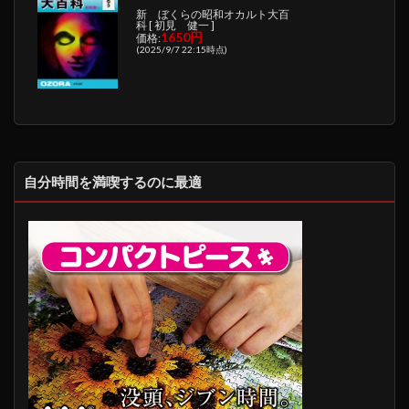
新 ぼくらの昭和オカルト大百
科 [ 初見 健一 ]
1650円
価格:
(2025/9/7 22:15時点)
自分時間を満喫するのに最適