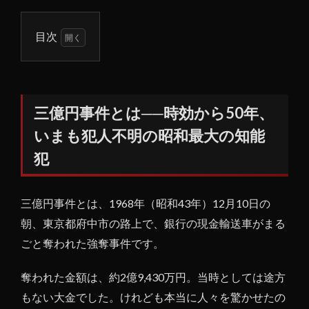
目次
1
三億
円事
件と
三億円事件とは──時効から50年、
は
いまも犯人不明の昭和最大の知能
──
時効
犯
から
50
年、
三億円事件とは、1968年（昭和43年）12月10日の
いま
朝、東京都府中市の路上で、銀行の現金輸送車がまる
も犯
人不
ごと奪われた強奪事件です。
明の
昭和
奪われた金額は、約2億9,430万円。当時としては途方
最大
もない大金でした。けれども本当に人々を驚かせたの
の知