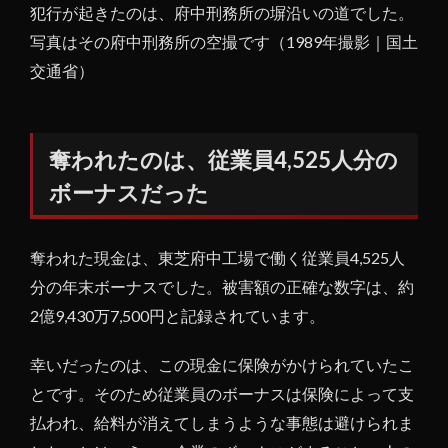
犯行が起きたのは、府中刑務所の塀沿いの道でした。
5
124
写真はその府中刑務所の空撮です（1989年撮影｜国土
点の
交通省）
遺留
品
──
多す
奪われたのは、従業員4,525人分の
ぎる
ボーナスだった
証拠
が、
かえ
奪われた現金は、東芝府中工場で働く従業員4,525人
って
捜査
分の年末ボーナスでした。被害額の正確な数字は、約
を惑
2億9,430万7,500円と記録されています。
わせ
た
幸いだったのは、この現金に保険がかけられていたこ
6
とです。そのため従業員のボーナスは保険によって支
延べ
払われ、給料が消えてしまうような事態は避けられま
17