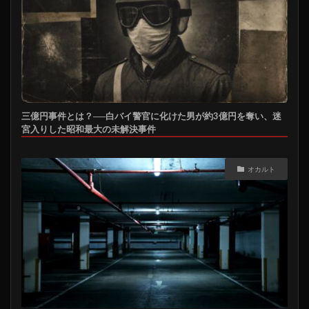
三億円事件とは？──白バイ警官に化けた男が約3億円を奪い、迷
宮入りした昭和最大の未解決事件
オカルト