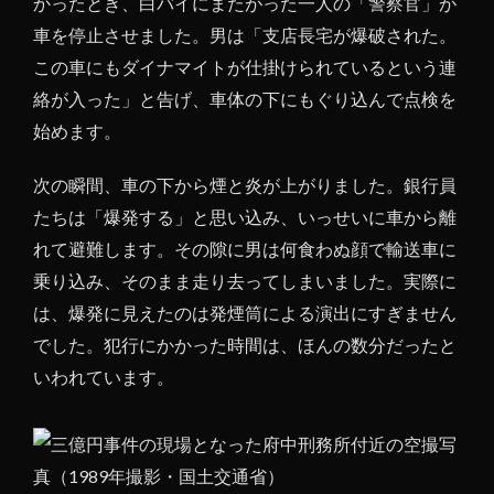
かったとき、白バイにまたがった一人の「警察官」が
4,525
車を停止させました。男は「支店長宅が爆破された。
人分
のボ
この車にもダイナマイトが仕掛けられているという連
ーナ
絡が入った」と告げ、車体の下にもぐり込んで点検を
スだ
始めます。
った
4
次の瞬間、車の下から煙と炎が上がりました。銀行員
「白
たちは「爆発する」と思い込み、いっせいに車から離
バイ
れて避難します。その隙に男は何食わぬ顔で輸送車に
警
官」
乗り込み、そのまま走り去ってしまいました。実際に
とい
は、爆発に見えたのは発煙筒による演出にすぎません
う完
でした。犯行にかかった時間は、ほんの数分だったと
璧な
変装
いわれています。
と心
理ト
リッ
ク