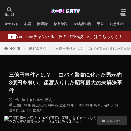
オカルト
心霊
陰謀論
都市伝説
未確認生物
予言
幻想生物
YouTubeチャンネル「夜の都市伝説TV」はこちらから！
▶
HOME
未解決事件
三億円事件とは？──白バイ警官に化けた男が約
三億円事件とは？──白バイ警官に化けた男が約
3億円を奪い、迷宮入りした昭和最大の未解決事
件
未解決事件
,
歴史
三億円事件
,
完全犯罪
,
府中市
,
強盗事件
,
日本の事件
,
昭和
,
時効
,
未解
決事件
,
白バイ
,
知能犯
未解決事件