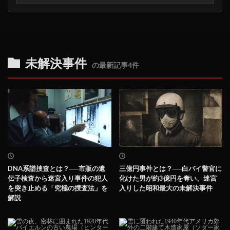
未解決事件
の最新記事4件
DNA系譜捜査とは？──市販の遺
三億円事件とは？──白バイ警官に
伝子検査から迷宮入り事件の犯人
化けた男が約3億円を奪い、迷宮
を突き止める「究極の捜査法」を
入りした昭和最大の未解決事件
解説