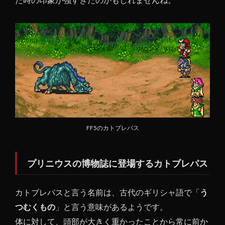
ブレ
パス
の正
体
は？
FF5のカトブレパス
プリニウスの博物誌に登場するカトブレパス
カトブレパスと言う名前は、古代のギリシャ語で「
う
つむくもの
」と言う意味があるようです。
体に対して、頭部が大きく重かったことから常に前か