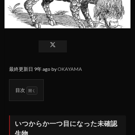
最終更新日 9年 ago by
OKAYAMA
目次
1
いつ
から
か一
いつからか一つ目になった未確認
つ目
生物
にな