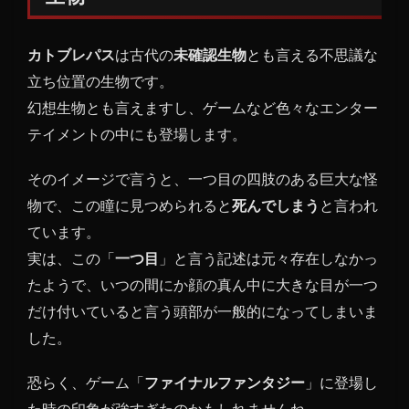
った
未確
カトブレパス
は古代の
未確認生物
とも言える不思議な
認生
物
立ち位置の生物です。
幻想生物とも言えますし、ゲームなど色々なエンター
1.1
プリ
テイメントの中にも登場します。
ニウ
スの
そのイメージで言うと、一つ目の四肢のある巨大な怪
博物
物で、この瞳に見つめられると
死んでしまう
と言われ
誌に
ています。
登場
する
実は、この「
一つ目
」と言う記述は元々存在しなかっ
カト
たようで、いつの間にか顔の真ん中に大きな目が一つ
ブレ
だけ付いていると言う頭部が一般的になってしまいま
パス
した。
1.2
気に
恐らく、ゲーム「
ファイナルファンタジー
」に登場し
なる
カト
た時の印象が強すぎたのかもしれませんね。