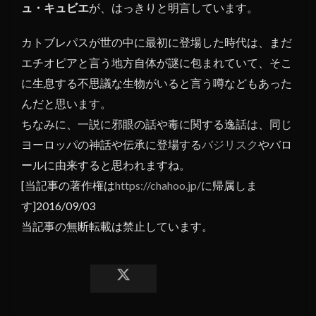
ュ・キュビエ
が、はっきりと明言しています。
カトブレパスが世の中に最初に登場した時代は、まだ
エチオピアと言う地方自体が謎に包まれていて、そこ
に生息する不思議な生物がいると言う噂などもあった
んだと思います。
ちなみに、一説に邪眼の話や毒に関する逸話は、同じ
ヨーロッパの神話や伝承に登場する
バジリスク
やバロ
ールに由来すると思われますね。
[当記事の著作権は
https://chahoo.jp/
に帰属しま
す]2016/09/03
当記事の無断転載は禁止しています。