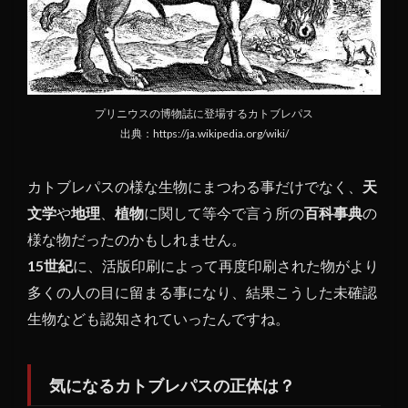
プリニウスの博物誌に登場するカトブレパス
出典：https://ja.wikipedia.org/wiki/
カトブレパスの様な生物にまつわる事だけでなく、
天
文学
や
地理
、
植物
に関して等今で言う所の
百科事典
の
様な物だったのかもしれません。
15世紀
に、活版印刷によって再度印刷された物がより
多くの人の目に留まる事になり、結果こうした未確認
生物なども認知されていったんですね。
気になるカトブレパスの正体は？