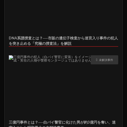
DNA系譜捜査とは？──市販の遺伝子検査から迷宮入り事件の犯人
を突き止める「究極の捜査法」を解説
未解決事件
三億円事件とは？──白バイ警官に化けた男が約3億円を奪い、迷