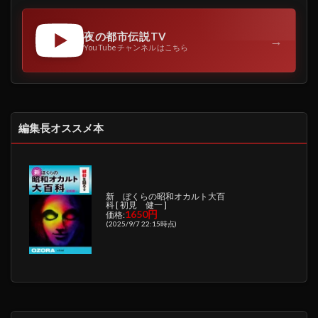
夜の都市伝説TV
→
YouTubeチャンネルはこちら
編集長オススメ本
新 ぼくらの昭和オカルト大百
科 [ 初見 健一 ]
1650円
価格:
(2025/9/7 22:15時点)