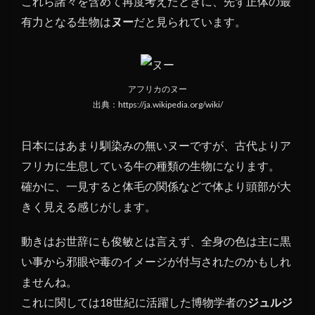
これら諸々を含めて再度考えたときに、先ず正体の最
有力となる生物は
ヌー
だと見られています。
アフリカのヌー
出典：https://ja.wikipedia.org/wiki/
日本にはあまり馴染みの無いヌーですが、古代よりア
フリカに生息している牛の種類の生物になります。
確かに、一見すると体毛の関係などで体より頭部が大
きく見える感じがします。
動きはお世辞にも俊敏とは言えず、全身の色は主に黒
い事から邪眼や毒のイメージが付与されたのかもしれ
ませんね。
これに関しては18世紀に活躍した博物学者の
ジュルジ