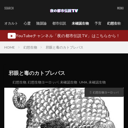
オカルト
心霊
陰謀論
都市伝説
未確認生物
予言
幻想生物
YouTubeチャンネル「夜の都市伝説TV」はこちらから！
▶
HOME
幻想生物
邪眼と毒のカトブレパス
邪眼と毒のカトブレパス
幻想生物
,
幻想生物ヨーロッパ
,
未確認生物
UMA
,
未確認生物
幻想生物ヨーロッパ