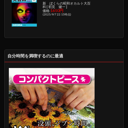
新 ぼくらの昭和オカルト大百
科 [ 初見 健一 ]
1650円
価格:
(2025/9/7 22:15時点)
自分時間を満喫するのに最適