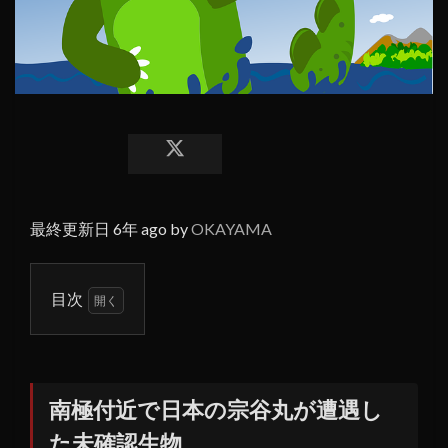
最終更新日 6年 ago by
OKAYAMA
目次
1
南極
付近
で日
南極付近で日本の宗谷丸が遭遇し
本の
た未確認生物
宗谷