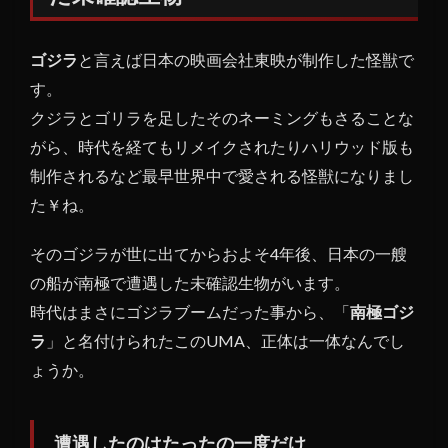
丸が
遭遇
ゴジラ
と言えば日本の映画会社東映が制作した怪獣で
した
未確
す。
認生
クジラとゴリラを足したそのネーミングもさることな
物
がら、時代を経てもリメイクされたりハリウッド版も
1.1
制作されるなど最早世界中で愛される怪獣になりまし
遭遇
た￥ね。
した
のは
そのゴジラが世に出てからおよそ4年後、日本の一艘
たっ
たの
の船が南極で遭遇した未確認生物がいます。
一度
時代はまさにゴジラブームだった事から、「
南極ゴジ
だけ
ラ
」と名付けられたこのUMA、正体は一体なんでし
1.2
ょうか。
南極
ゴジ
ラが
遭遇したのはたったの一度だけ
有名