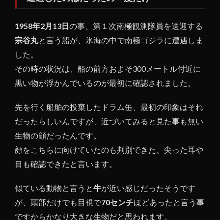
にな
った
1958年2月13日
の事、第１次南極観測隊員を送迎する
話し
宗谷丸
と言う船が、氷海の中で南極ゴジラに遭遇しま
1.3
した。
南極
その時の状況は、船の前方およそ300メートル付近に
ゴジ
ラの
黒い物が浮かんでいるのが最初に確認されました。
正体
は一
先を行く船舶の投棄したドラム缶、最初の印象はそれ
体何
だったらしいんですが、近づいてみると見た事も無い
か
生物の顔だったんです。
顔をこちらに向けていたのも判別できた、尖った耳や
目も確認できたと言います。
似ている動物と言うと
牛
が近い感じだったそうです
が、頭部だけでも目視で
70センチ
ほどあったと言う事
ですからかなり大きな生物だと思われます。