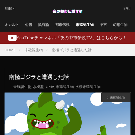
オカルト
心霊
陰謀論
都市伝説
未確認生物
予言
幻想生物
YouTubeチャンネル「夜の都市伝説TV」はこちらから！
▶
HOME
未確認生物
南極ゴジラと遭遇した話
南極ゴジラと遭遇した話
未確認生物
,
水棲型
UMA
,
未確認生物
,
水棲未確認生物
未確認生物