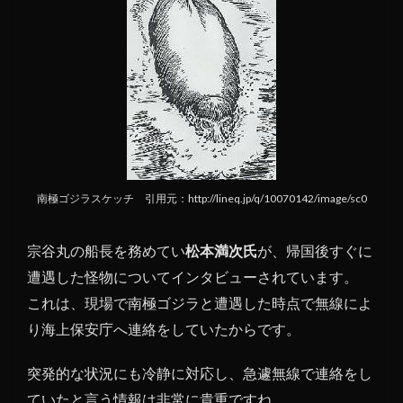
南極ゴジラスケッチ 引用元：http://lineq.jp/q/10070142/image/sc0
宗谷丸の船長を務めてい
松本満次氏
が、帰国後すぐに
遭遇した怪物についてインタビューされています。
これは、現場で南極ゴジラと遭遇した時点で無線によ
り海上保安庁へ連絡をしていたからです。
突発的な状況にも冷静に対応し、急遽無線で連絡をし
ていたと言う情報は非常に貴重ですね。