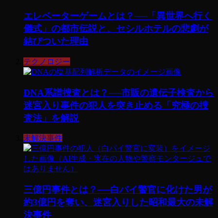
エレベーターゲームとは？──「異世界へ行く
儀式」の都市伝説と、セシルホテルの悲劇が
結びついた理由
テクノロジー
DNA系譜捜査とは？──市販の遺伝子検査から
迷宮入り事件の犯人を突き止める「究極の捜
査法」を解説
未解決事件
三億円事件とは？──白バイ警官に化けた男が
約3億円を奪い、迷宮入りした昭和最大の未解
決事件