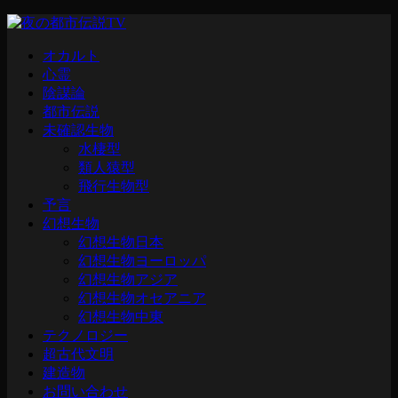
オカルト
心霊
陰謀論
都市伝説
未確認生物
水棲型
類人猿型
飛行生物型
予言
幻想生物
幻想生物日本
幻想生物ヨーロッパ
幻想生物アジア
幻想生物オセアニア
幻想生物中東
テクノロジー
超古代文明
建造物
お問い合わせ