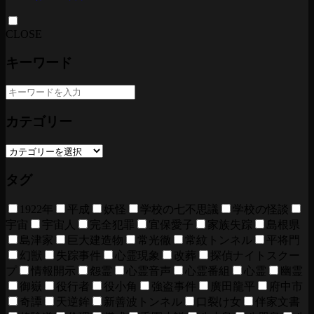
CLOSE
キーワード
カテゴリー
タグ
1922年
平成
妖怪
学校の七不思議
学校の怪談
宇宙
宇宙人
完全犯罪
宜保愛子
家族失踪
島根県
島津家
巨大建造物
常光徹
常紋トンネル
平将門
幻獣
失踪事件
心霊現象
改葬
探偵ナイトスクー
プ
情報開示
怨霊
心霊音声
心霊番組
心霊
幽霊
御嶽
役行者
役小角
強盗事件
廣田龍平
府中市
奇譚
天逆鉾
新善波トンネル
口裂け女
伴家文書