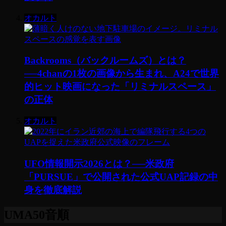
オカルト
Backrooms（バックルームズ）とは？
──4chanの1枚の画像から生まれ、A24で世界
的ヒット映画になった「リミナルスペース」
の正体
オカルト
UFO情報開示2026とは？──米政府
「PURSUE」で公開された公式UAP記録の中
身を徹底解説
UMA50音順