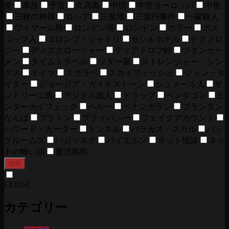
産
事故
予言
久高島
中国
中世ヨーロッパ
中世
三種の神器
ロシア
三星堆
三億円事件
一家殺人
ワイマール期
ロンドン塔
ロンドン
ホラー
ボス
コップ人
コロンブ・シャトリ
セシルホテル
テクノロ
ジー
ディスクロージャー
ディアトロフ峠
ツタンカー
メン
タイムトラベル
ソダー家
ストレンジャー・シン
グス
ドイツ
スカラベ
スカイフィッシュ
ジョン・タ
イター
ジョージア・ガイドストーン
シュメール人
サ
ントリーニ島
デジタル故人
ドラッグ
ペンタゴン
ヒ
ンターカイフェック
ペルー
ペナンガラン
プランタン
なんば
プラトン
プライバシー
フェイクアカウント
ハワード・カーター
トンネル
パラカス・スカル
バッ
クルームズ
バジリスク
バイエルン
ネット怪談
ネッ
トの怖い話
鹿児島県
検索
CLOSE
カテゴリー