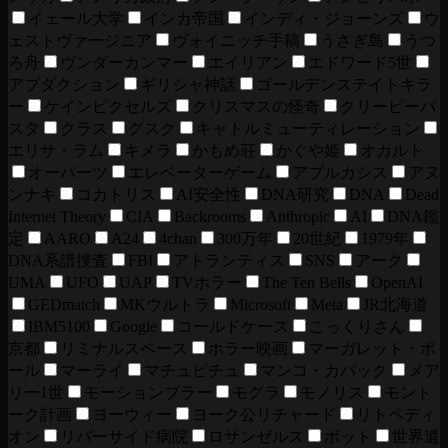
イェール大学
インカ帝国
インディ・ジョーンズ
ウ
ェストヴァージニア
ヴォイニッチ手稿
うさぎ島
うつ
ろ舟
ヴンダーカンマー
エイリアン
エドワード5世
アブダクション
ギリシャ神話
ゴールデンステイトキラ
ー
ケインピクセルズ
クリスマスの怪奇
クリーピーパ
スタ
クラス
グスク
キャトルミューティレーション
エリサ・ラム
キメラ
かもめ荘
かぐや姫
オカルト
オーパーツ
エレベーターゲーム
アブルカシス
アヌ
ンナキ
コカトリス
AI安全性
DNA研究
DNA
Dead
Internet Theory
CIA
Backrooms
Anthropic
AI
DNA鑑
定
AARO
A24
4chan
300万年
20世紀
1979年
DNA系譜捜査
FBI
アトランティス
SNS
アーク
UMA
UFO
UAP
TVホラー
The Ten Bells
OpenAI
GEDmatch
MKウルトラ
Microsoft
Meta
JR北海道
IBM5100
Google
コールドケース
こっくりさん
京都
リミナルスペース
ホラー映画
マーガレット・ポ
ール
マーライ
マチュピチュ
マンコ・カパック
メア
リー1世
モーションブラー
モグラ
モノリス
モント
ーク計画
ヨーウィー
ヨーク公リチャード
リトペディ
オン
リバーサイド病院
ロサンゼルス
ボット
世界遺