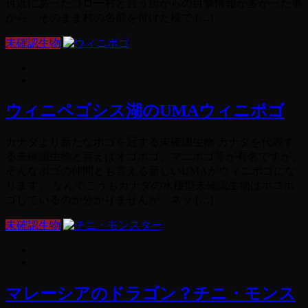
付近にあったゴロー村と言う所からの目撃情報が多かった事
から、そのまま村の名前を付けた様で […]
未確認生物
ウィニペゴシス湖のUMAウィニポゴ
カナダより新たなポゴを冠する未確認生物 カナダを代表す
る未確認生物と言えばオゴポゴ、マニポゴ等が有名ですが、
そんなポゴの仲間とも言える新しいUMAがウィニポゴにな
ります。 なんでこうもカナダの水棲型未確認生物はポゴポ
ゴしているのか分かりませんが、ネッ […]
未確認生物
マレーシアのドラゴン？チニ・モンス