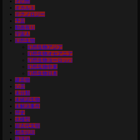
その他
オカルト
テクノロジー
予言
動画有り
宇宙人
幻想生物
幻想生物アジア
幻想生物オセアニア
幻想生物ヨーロッパ
幻想生物中東
幻想生物日本
建造物
心霊
未分類
未確認生物
未解決事件
歴史
水棲型
超古代文明
都市伝説
陰謀論