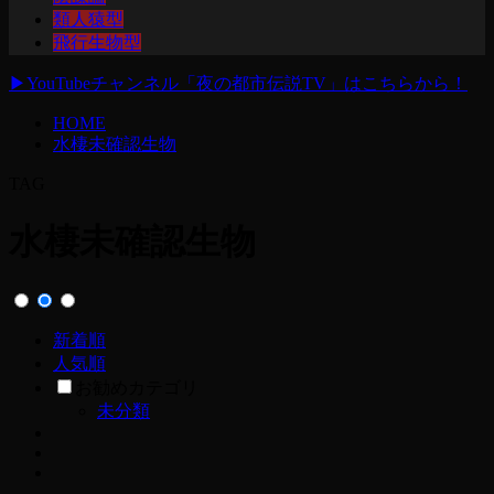
類人猿型
飛行生物型
▶
YouTubeチャンネル「夜の都市伝説TV」はこちらから！
HOME
水棲未確認生物
TAG
水棲未確認生物
新着順
人気順
お勧めカテゴリ
未分類