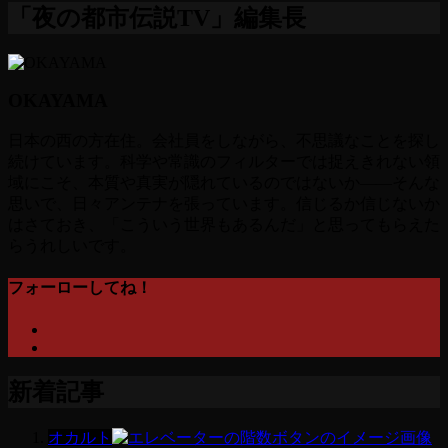
「夜の都市伝説TV」編集長
OKAYAMA
日本の西の方在住。会社員をしながら、不思議なことを探し
続けています。科学や常識のフィルターでは捉えきれない領
域にこそ、本質や真実が隠れているのではないか――そんな
思いで、日々アンテナを張っています。信じるか信じないか
はさておき、「こういう世界もあるんだ」と思ってもらえた
らうれしいです。
フォーローしてね！
新着記事
オカルト