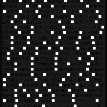
修験道
倫理
儀式
兎園小説
八丈島
八咫烏
八
幡の藪知らず
写本
冷戦
切り裂きジャック
前鬼後鬼
医学史
千日前
古代エジプト
大峯山
四川省
大
久野島
境界空間論
堺市
坂本龍馬
地球外生命体
土葬
呪い
古代シュメール人
古蜀
古代日本人
古
代文明
古代史
古代バビロニア
古代シュメール文明
斎場御嶽
新種
伊豆大島
薬草
知能犯
石北本線
石胎
禁足地
私にも聴かせて
科学捜査
秘祭
稲川
淳二
縄文人
考古学
聖域
花子さん
茨城県
蔵王
権現
虚舟
病院
関西
魔女
飛頭蛮
類人猿
青銅
器
雪崩
陰謀論
金峯山寺
謎のビニール紐
都市伝
説
遺伝子系図
遺伝子検査
迷いインコ
農場
超古
代文明
白バイ
異所性妊娠
日本
曲亭馬琴
本所七
不思議
未解読
未解決事件
未確認飛行物体
未確認生
物
未確認物体
暗号
松谷みよ子
時効
昭和
映画
旧善波トンネル
日本人起源説
日本の事件
杉沢村
核兵器
田中嘉津夫
深泥池
生物学
生き人形
琉
球王国
狐
火災
火星
海難法師
民俗学
海外の都
市伝説
洗脳
河童
沖縄
江戸時代
水棲未確認生物
伝説
京都御苑
1945年
エジプト
アボリジニ
ア
メリカ
アメリカ政府
アン・ブーリン
アンビリバボー