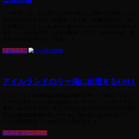
この世界には、まだ私たちが知り得ない“何か”が存在してい
るのかもしれません。目撃談、古文書、映像記録など、確た
る証拠はなくとも、あまりに多くの人々がその存在を語って
きた――それがUMA（未確認動物）です。 2025年現在、数
多あるUMAの中でも「実在 […]
未確認生物
アイルランドのリー湖に出現するUMA
アイルランドの湖沼は未確認生物の宝庫？ 今回はアイルラ
ンドに生息するリー湖の怪物についてです。 このサイトを
運営し始めた当初では考えつかないほどアイルランドの湖や
沼には未確認生物が多いですね。 個人的にはカナダとアメ
リカの国境周辺、いわゆる五大湖付近 […]
幻想生物ヨーロッパ