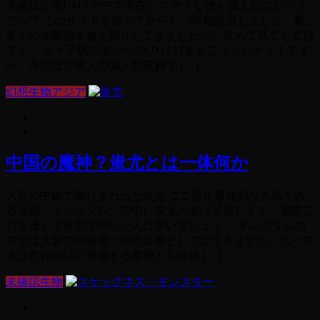
未確認生物UMAの中で実在してそうな物を個人的にピック
アップ このサイトも作ってから4、5年程経過しました。数
多くの未確認生物を紹介してきましたが、改めて見ても壮観
です。 元々子供の頃からのUMA好きがこうじたサイトです
が、今回は管理人の個人的見解で […]
幻想生物アジア
中国の魔神？蚩尤とは一体何か
大昔の中国で暴れまわった蚩尤 ここ数年爆発的な人気を誇
る漫画「キングダム」の中に蚩尤の名は登場します。実際こ
れを通して名前を聞いた人は多いでしょう。 キングダムの
中では大昔の暗殺者一族の名称として出てきますが、元々蚩
尤は古代神話に登場する魔神とも怪物 […]
未確認生物