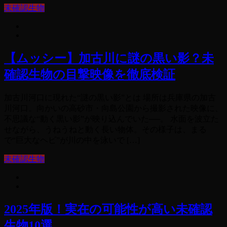
未確認生物
【ムッシー】加古川に謎の黒い影？未
確認生物の目撃映像を徹底検証
加古川河口に現れた“謎の黒い影”とは 場所は兵庫県の加古
川河口。向かいの高砂市・向島公園から撮影された映像に、
不思議な“動く黒い影”が映り込んでいた──。 水面を波立た
せながら、うねうねと動く長い物体。その様子は、まる
で“巨大なヘビ”が川の中を泳いで […]
未確認生物
2025年版！実在の可能性が高い未確認
生物10選