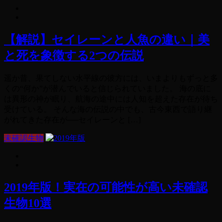
【解説】セイレーンと人魚の違い｜美
と死を象徴する2つの伝説
遥か昔、果てしない水平線の彼方には、いまよりもずっと多
くの“何か”が潜んでいると信じられていました。 海の底に
は異形の神が眠り、航海の途中には人知を超えた存在が待ち
受けている。 そんな海の伝説の中でも、古今東西で語り継
がれてきた存在が──セイレーンと […]
未確認生物
2019年版！実在の可能性が高い未確認
生物10選