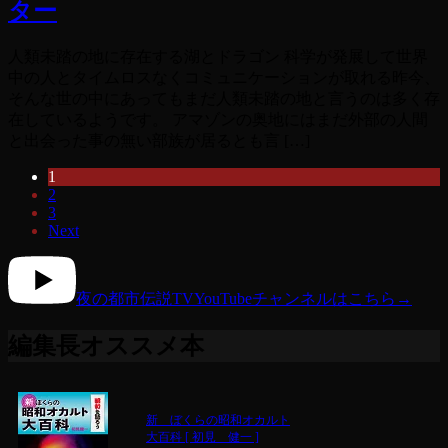
ター
人類未踏の地に存在する湖とドラゴン 科学が発展して世界
中の人とタイムロスなくコミュニケーションが取れる昨今、
そんな世の中にあってもまだ人類未踏の地と言うのは多く存
在しているようです。 アマゾンの奥地にはまだ外部の人間
と出会った事の無い部族が居るとも言 […]
1
2
3
Next
夜の都市伝説TV
YouTubeチャンネルはこちら
→
編集長オススメ本
新 ぼくらの昭和オカルト
大百科 [ 初見 健一 ]