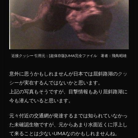
近接クッシー 引用元：[超保存版]UMA完全ファイル 著者：飛鳥昭雄
意外に思うかもしれませんが日本では屈斜路湖の
クッ
シー
が実在するんではないかと思います。
上記の写真もそうですが、目撃情報もあり屈斜路湖に
今も潜んでいると思います。
元々付近の交通網が発達するまでは知られていなかっ
た未確認生物ですが、元からあまり水面近くに浮上し
て来ることは少ないUMAなのかもしれませんね。