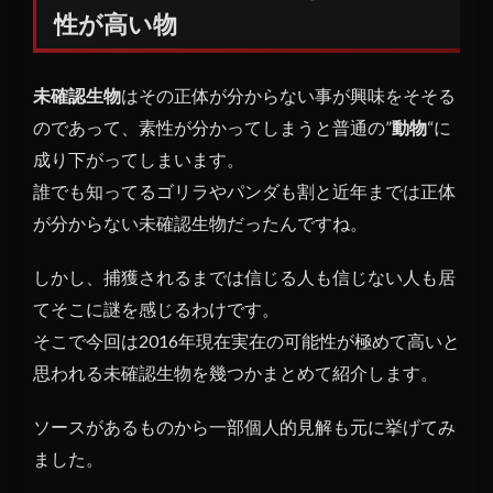
性が高い物
研究
も進
み信
未確認生物
はその正体が分からない事が興味をそそる
憑性
が高
のであって、素性が分かってしまうと普通の”
動物
“に
い物
成り下がってしまいます。
1.1
誰でも知ってるゴリラやパンダも割と近年までは正体
１、
が分からない未確認生物だったんですね。
モン
ゴリ
しかし、捕獲されるまでは信じる人も信じない人も居
アン
てそこに謎を感じるわけです。
デス
ワー
そこで今回は2016年現在実在の可能性が極めて高いと
ム
思われる未確認生物を幾つかまとめて紹介します。
1.2
２、
ソースがあるものから一部個人的見解も元に挙げてみ
キャ
ました。
ディ