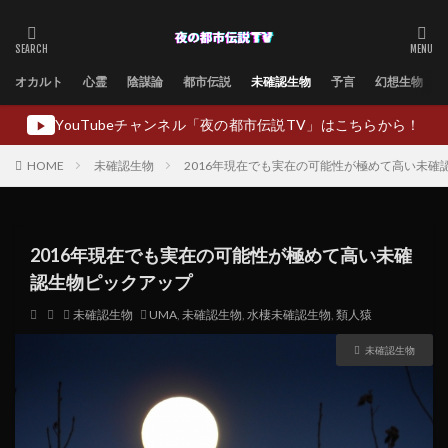
オカルト
心霊
陰謀論
都市伝説
未確認生物
予言
幻想生物
YouTubeチャンネル「夜の都市伝説TV」はこちらから！
▶
HOME
未確認生物
2016年現在でも実在の可能性が極めて高い未確
2016年現在でも実在の可能性が極めて高い未確
認生物ピックアップ
未確認生物
UMA
,
未確認生物
,
水棲未確認生物
,
類人猿
未確認生物