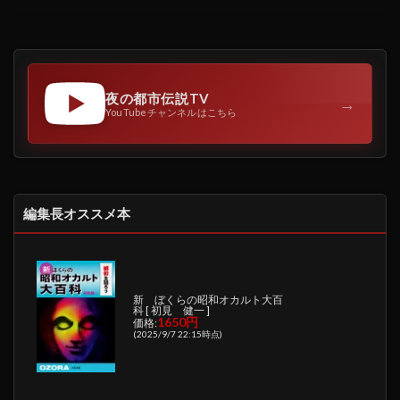
夜の都市伝説TV
→
YouTubeチャンネルはこちら
編集長オススメ本
新 ぼくらの昭和オカルト大百
科 [ 初見 健一 ]
1650円
価格:
(2025/9/7 22:15時点)