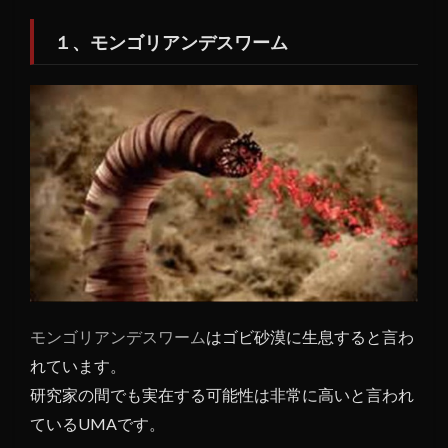
1.3
１、モンゴリアンデスワーム
３、
チャ
ンプ
1.4
４、
オゴ
ポゴ
1.5
５、
ナウ
エリ
ート
モンゴリアンデスワーム
はゴビ砂漠に生息すると言わ
1.6
れています。
６、
研究家の間でも実在する可能性は非常に高いと言われ
ロー
ペン
ているUMAです。