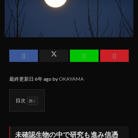
最終更新日 6年 ago by
OKAYAMA
目次
1
未確
認生
物の
未確認生物の中で研究も進み信憑
中で