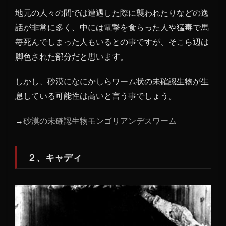
1.7
地元の人々の間では遭遇した際に襲われたりなどの逸
７、
スカ
話が非常に多く、中には電撃を食らった人や猛毒で馬
ンク
毎死んでしまった人もいるとの事ですが、そこら辺は
エイ
脚色された部分だと思います。
プ
1.8
しかし、砂漠になにかしらワーム状の未確認生物が生
８、
息している可能性は高いと言う事でしょう。
サン
ドド
→
砂漠の未確認生物モンゴリアンデスワーム
ラゴ
ン
1.9
２、キャディ
９、
クッ
シー
1.10
１０、