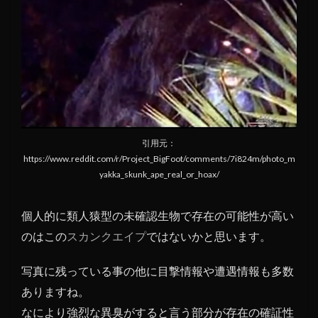
引用元：
https://www.reddit.com/r/Project_BigFoot/comments/7i824m/photo_m
yakka_skunk_ape_real_or_hoax/
個人的に類人猿型の未確認生物で存在の可能性が高い
のはこの
スカンクエイプ
ではないかと思います。
写真に残っている事の他に目撃情報や遭遇情報も多数
ありますね。
なにより強烈な異臭がすると言う部分が存在の確証性