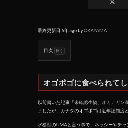
最終更新日 6年 ago by
OKAYAMA
目次
1
オゴ
ポゴ
に食
オゴポゴに食べられてし
べら
れて
しま
った
以前書いた記事「
未確認生物、オカナガン
夫
ましたが、カナダの
オゴポゴ
は近年認知度
婦？
1.1
水棲型のUMAと言う事で、ネッシーやチャ