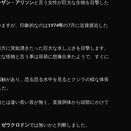
ーザン・アリソン
と言う女性が巨大な生物を目撃した
いますが、印象的なのは
1974年
の7月に近接接近した
前方に突如湧きたった巨大な水しぶきを目撃します。
大な怪物と言う事は容易に想像出来たようで、すぐに
感触があり、恐る恐る水中を見るとクジラの様な体長
した。
物とは違い長い首が無く、直接胴体から頭部にかけて
、
ゼウクロドン
では無いかと判断しました。