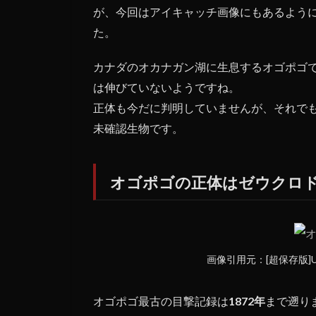
オゴ
が、今回はアイキャッチ画像にもあるよう
ポゴ
た。
の正
体は
ゼウ
カナダのオカナガン湖に生息するオゴポゴ
クロ
は伸びていないようですね。
ドン
正体も今だに判明していませんが、それで
か？
未確認生物です。
1.2
行方
不明
オゴポゴの正体はゼウクロ
にな
った
夫婦
の探
索に
カナ
画像引用元：[超保存版
ダ軍
が出
動
オゴポゴ最古の目撃記録は
1872年
まで遡り