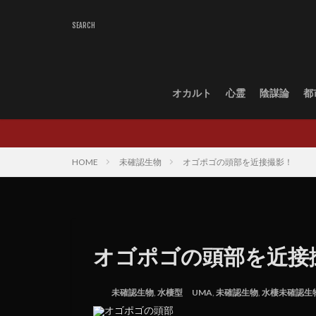
オカルト
心霊
陰謀論
都
HOME
未確認生物
オゴポゴの頭部を近接撮影！
オゴポゴの頭部を近接
未確認生物
,
水棲型
UMA
,
未確認生物
,
水棲未確認生