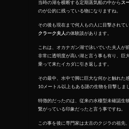
当時の湖を横断する定期蒸気船の中から
ス
1.3
オゴ
のが公的に残っている物になりますね。
ポゴ
の写
その後も現在まで何人もの人に目撃されて
真は
クラーク夫人
の体験談があります。
上司
に提
出さ
これは、オカナガン湖で泳いでいた夫人が
れた
非常に透明度が高い湖と言う事も有り、巨
物
乗って来たイカダに引き返します。
1.4
オゴ
その最中、水中で脚に巨大な何かと触れた
ポゴ
10メートル以上もある謎の生物を目撃しま
の真
相は
闇の
特徴的だったのは、従来の水棲型未確認生
中に
繋がっている印象だったと言う事ですね。
この事を後に専門家は太古のクジラの祖先