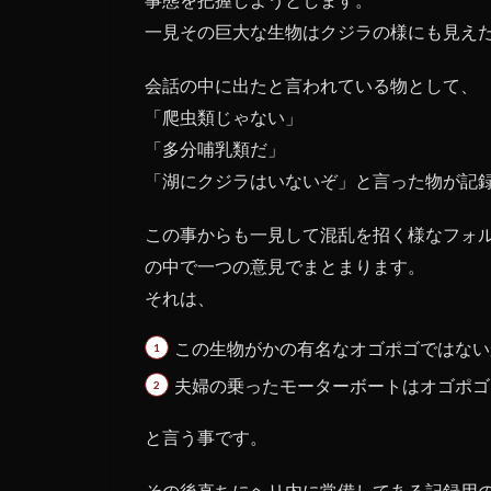
一見その巨大な生物はクジラの様にも見え
会話の中に出たと言われている物として、
「爬虫類じゃない」
「多分哺乳類だ」
「湖にクジラはいないぞ」と言った物が記
この事からも一見して混乱を招く様なフォ
の中で一つの意見でまとまります。
それは、
この生物がかの有名なオゴポゴではない
夫婦の乗ったモーターボートはオゴポゴ
と言う事です。
その後直ちにヘリ内に常備してある記録用