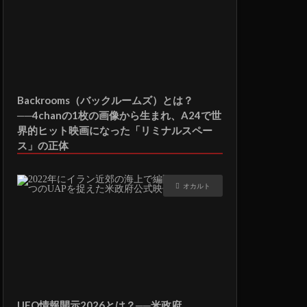
Backrooms（バックルームズ）とは？
──4chanの1枚の画像から生まれ、A24で世
界的ヒット映画になった「リミナルスペー
ス」の正体
オカルト
UFO情報開示2026とは？──米政府