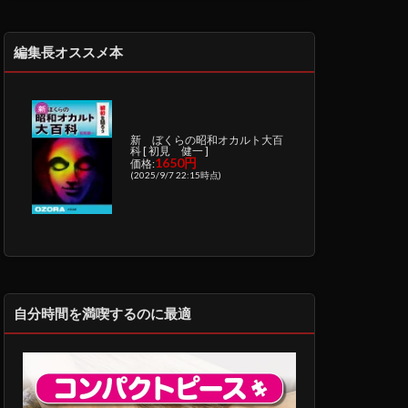
編集長オススメ本
新 ぼくらの昭和オカルト大百
科 [ 初見 健一 ]
1650円
価格:
(2025/9/7 22:15時点)
自分時間を満喫するのに最適