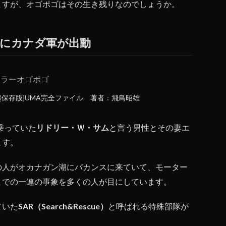
ますが、オゴポゴはその生き残りなのでしょうか。
索にカナダ軍が出動
超保存版]UMA完全ファイル 著者：飛鳥昭雄
乗っていた
リドリー・Ｗ・サム
と言う男性とその妻エ
ます。
の人がオカナガン湖にバカンスに来ていて、モーター
までの一連の事象を多くの人が目にしています。
ていた
SAR（Search&Rescue）
と呼ばれる特殊部隊が