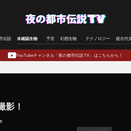
市伝説
未確認生物
予言
幻想生物
テクノロジー
超古代
水棲型
類人猿型
飛行生物型
幻想生物日本
幻想生物ヨーロッパ
幻想生物アジア
幻想生物オセアニア
幻想生物中東
YouTubeチャンネル「夜の都市伝説TV」はこちらから！
▶
撮影！
物