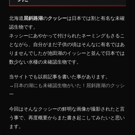
確認
生物
北海道
屈斜路湖
の
クッシー
は日本では割と有名な未確
だっ
た
認生物です。
ネッシーにあやかって付けられたネーミングもさるこ
1.1
グロ
とながら、自分がまだ子供の頃はそんなに有名ではあ
テス
りませんでしたが池田湖のイッシーと並んで日本では
クな
数少ない水棲の未確認生物です。
クッ
シー
当サイトでも以前記事を書いた事があります。
の姿
→
日本の湖にも未確認生物がいた！屈斜路湖のクッシ
1.2
ー
付近
の交
通網
今回はそんなクッシーの鮮明な画像が撮影されたと言
の発
う事で、再度概要からまた書き起こしてみたいと思い
達で
ます。
クッ
シー