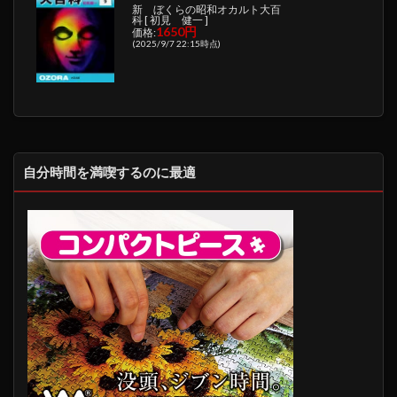
新 ぼくらの昭和オカルト大百
科 [ 初見 健一 ]
1650円
価格:
(2025/9/7 22:15時点)
自分時間を満喫するのに最適