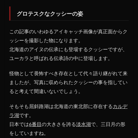
目撃
情報
グロテスクなクッシーの姿
が増
えた
この記事のいわゆるアイキャッチ画像が真正面からク
1.3
ッシーを撮影した物になります。
クッ
北海道のアイヌの伝承にも登場するクッシーですが、
シー
ユーカラと呼ばれる伝承詩の中に登場します。
の正
体は
怪物として畏怖すべき存在として代々語り継がれて来
1.4
ましたが、写真に収められたクッシーの事を指してい
米軍
はク
ると考えて間違いないでしょう。
ッシ
ーの
そもそも屈斜路湖は北海道の東北部に存在する
カルデ
正体
ラ湖
です。
を把
日本では
6番目
の大きさを誇る
淡水湖
で、三日月の形
握し
てい
をしていますね。
た？