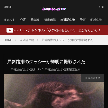
オカルト
心霊
陰謀論
都市伝説
未確認生物
予言
幻想生物
YouTubeチャンネル「夜の都市伝説TV」はこちらから！
▶
HOME
未確認生物
屈斜路湖のクッシーが鮮明に撮影された
屈斜路湖のクッシーが鮮明に撮影された
未確認生物
,
水棲型
UMA
,
未確認生物
,
水棲未確認生物
未確認生物