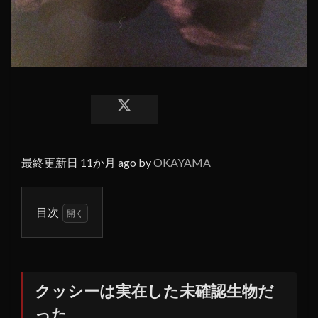
最終更新日 11か月 ago by
OKAYAMA
目次
1
クッ
シー
は実
クッシーは実在した未確認生物だ
在し
った
た未