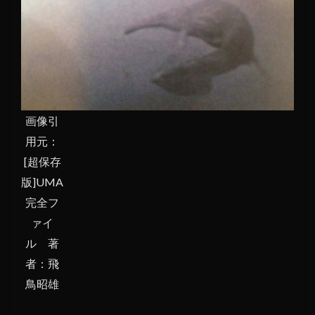
画像引
用元：
[超保存
版]UMA
完全フ
ァイ
ル 著
者：飛
鳥昭雄