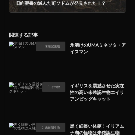
旧約聖書の滅んだ町ソドムが発見された！？
関連する記事
氷漬けのUMAミネソタ・ア
未確認生物
イスマン
イギリスを震撼させた実在
その他
性の高い未確認生物エイリ
アンビッグキャット
黒く細長い体躯！イリアム
未確認生物
ナ湖の怪物は未確認生物