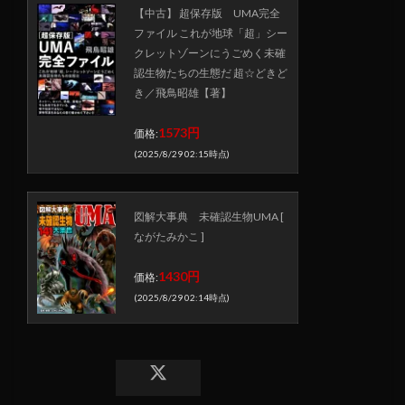
【中古】 超保存版 UMA完全
ファイル これが地球「超」シー
クレットゾーンにうごめく未確
認生物たちの生態だ 超☆どきど
き／飛鳥昭雄【著】
1573円
価格:
(2025/8/29 02:15時点)
図解大事典 未確認生物UMA [
ながたみかこ ]
1430円
価格:
(2025/8/29 02:14時点)