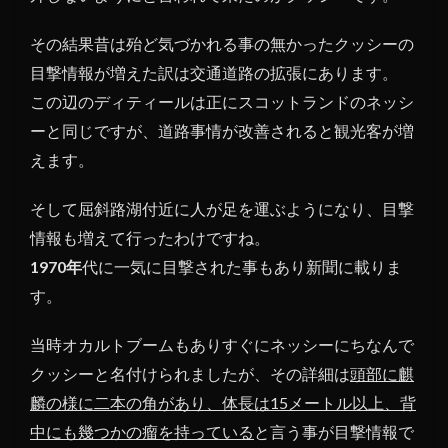
その結果昔は殆ど気づかれる事の無かったクッシーの
目撃情報が増えた訳は交通道路の拡張にあります。
この辺のディティールは正にスコットランドのネッシ
ーと同じですが、道路事情が改善されると観光客が増
えます。
そして屈斜路湖付近に人が足を運ぶようになり、目撃
情報も増えて行ったわけですね。
1970年
代に一気に目撃された事もあり新聞に載りま
す。
当時オカルトブームもありすぐにネッシーにちなんで
クッシーと名付けられましたが、その詳細は
頭部に麒
麟の様に二本の角があり、体長は15メートル以上、背
中にも幾つかの瘤を持っている
と言う事が目撃情報で