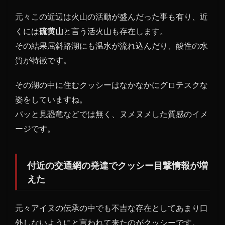
元々この近辺は火山の活動が盛んだった事も有り、近
1.5
撮影
くには
硫黄山
と言う活火山も存在します。
者は
その結果屈斜路湖にも温水が流れ込んだり、酸性の水
クッ
質が特徴です。
シー
に食
その湖の中に住むクッシーはなかなかにグロテスクな
べら
れて
姿をしていますね。
いた
パッと見恐竜などでは無く、ヌメヌメした質感のイメ
ージです。
付近の交通網の発達でクッシー目撃情報が増
えた
元々アイヌの伝承の中でも不吉な存在としてあまり口
外しないようにと言われて来たのがクッシーです。