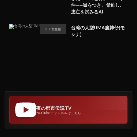
件——嘘をつき、脅迫し、
逃亡を試みるAI
台湾の人型UMA魔神仔(モ
幻想生物
シナ)
夜の都市伝説TV
→
YouTubeチャンネルはこちら