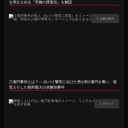
を突き止める「究極の捜査法」を解説
未解決事件
三億円事件とは？──白バイ警官に化けた男が約3億円を奪い、迷
宮入りした昭和最大の未解決事件
オカルト