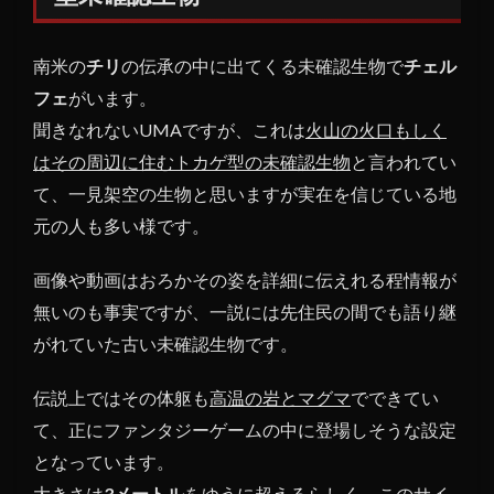
ラマ
ンダ
南米の
チリ
の伝承の中に出てくる未確認生物で
チェル
ー型
未確
フェ
がいます。
認生
聞きなれないUMAですが、これは
火山の火口もしく
物
はその周辺に住むトカゲ型の未確認生物
と言われてい
1.1
て、一見架空の生物と思いますが実在を信じている地
チェ
元の人も多い様です。
ルフ
ェは
画像や動画はおろかその姿を詳細に伝えれる程情報が
自然
への
無いのも事実ですが、一説には先住民の間でも語り継
畏敬
がれていた古い未確認生物です。
の念
から
伝説上ではその体躯も
高温の岩とマグマ
でできてい
未確
認生
て、正にファンタジーゲームの中に登場しそうな設定
物か
となっています。
1.2
大きさは
3メートル
をゆうに超えるらしく、このサイ