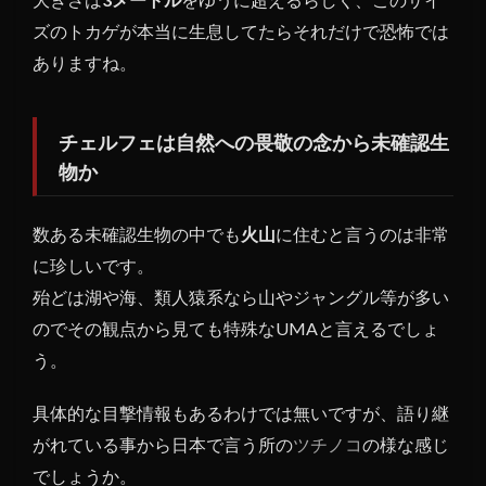
チェ
ズのトカゲが本当に生息してたらそれだけで恐怖では
ルフ
ありますね。
ェの
正体
は
チェルフェは自然への畏敬の念から未確認生
物か
数ある未確認生物の中でも
火山
に住むと言うのは非常
に珍しいです。
殆どは湖や海、類人猿系なら山やジャングル等が多い
のでその観点から見ても特殊なUMAと言えるでしょ
う。
具体的な目撃情報もあるわけでは無いですが、語り継
がれている事から日本で言う所の
ツチノコ
の様な感じ
でしょうか。