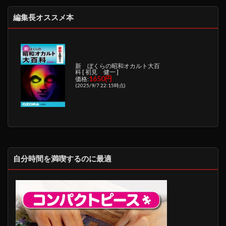
編集長オススメ本
新 ぼくらの昭和オカルト大百
科 [ 初見 健一 ]
1650円
価格:
(2025/9/7 22:15時点)
自分時間を満喫するのに最適