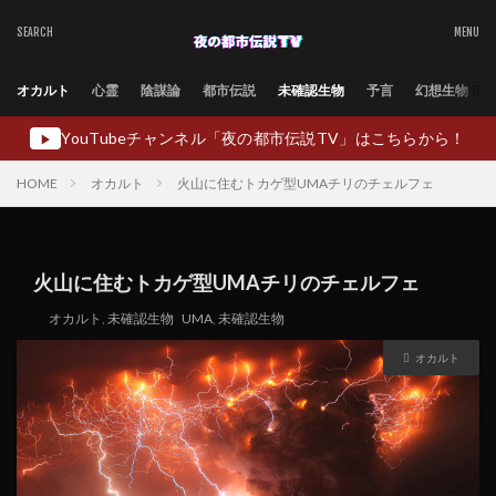
オカルト
心霊
陰謀論
都市伝説
未確認生物
予言
幻想生物
YouTubeチャンネル「夜の都市伝説TV」はこちらから！
▶
HOME
オカルト
火山に住むトカゲ型UMAチリのチェルフェ
火山に住むトカゲ型UMAチリのチェルフェ
オカルト
,
未確認生物
UMA
,
未確認生物
オカルト