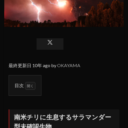
最終更新日 10年 ago by
OKAYAMA
目次
1
南米
チリ
に生
南米チリに生息するサラマンダー
息す
型未確認生物
るサ