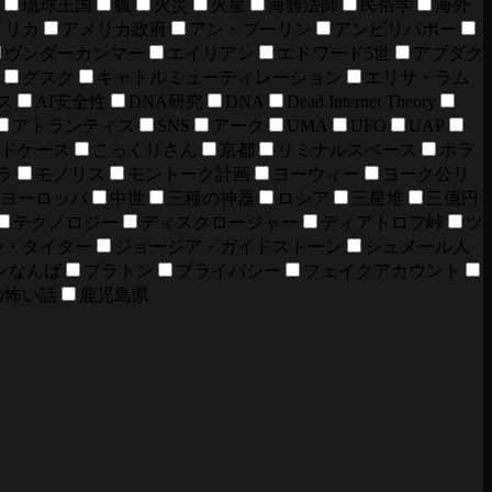
琉球王国
狐
火災
火星
海難法師
民俗学
海外
メリカ
アメリカ政府
アン・ブーリン
アンビリバボー
ヴンダーカンマー
エイリアン
エドワード5世
アブダク
グスク
キャトルミューティレーション
エリサ・ラム
ス
AI安全性
DNA研究
DNA
Dead Internet Theory
アトランティス
SNS
アーク
UMA
UFO
UAP
ドケース
こっくりさん
京都
リミナルスペース
ホラ
ラ
モノリス
モントーク計画
ヨーウィー
ヨーク公リ
ヨーロッパ
中世
三種の神器
ロシア
三星堆
三億円
テクノロジー
ディスクロージャー
ディアトロフ峠
ツ
ン・タイター
ジョージア・ガイドストーン
シュメール人
ンなんば
プラトン
プライバシー
フェイクアカウント
の怖い話
鹿児島県