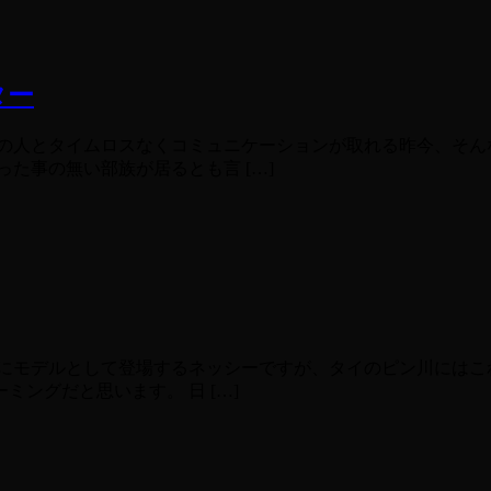
ター
中の人とタイムロスなくコミュニケーションが取れる昨今、そん
た事の無い部族が居るとも言 […]
際にモデルとして登場するネッシーですが、タイのピン川にはこ
ングだと思います。 日 […]