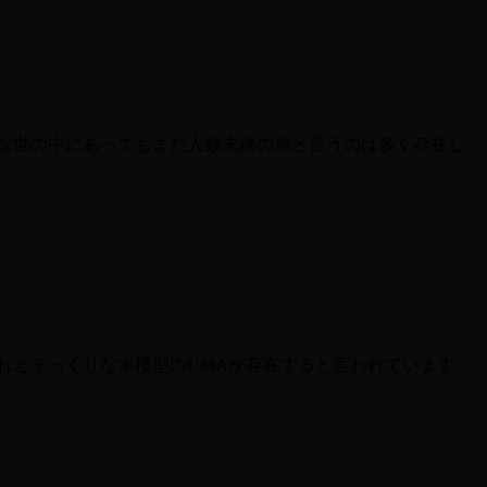
な世の中にあってもまだ人類未踏の地と言うのは多く存在し
れとそっくりな水棲型のUMAが存在すると言われています。