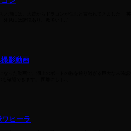
ラゴン
スノ湖には、大昔からドラゴンが住むと言われてきました。 
外見には諸説あり、数多い […]
A撮影動画
になった動画で、湖上のボートの脇を通り過ぎる巨大な未確認
確認できます。 距離にし […]
獣ワヒーラ