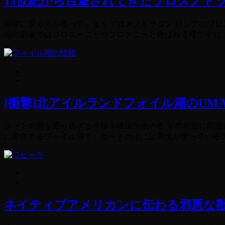
13世紀から目撃されてきたブロスノド
湖畔に居る人を食べてしまうブロスノドラゴン ロシアのブロ
地の言葉ではブロスーニャやブロスニーと呼ばれる様ですね。 
[衝撃]北アイルランドフォイル湖のUM
ボートの脇を通り過ぎる水棲未確認生物の姿 半年程前に話題
に存在するフォイル湖で、ボートの上には男性が乗っているのも
ネイティブアメリカンに伝わる邪悪な