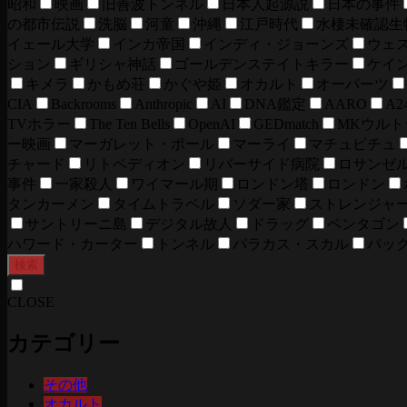
昭和
映画
旧善波トンネル
日本人起源説
日本の事件
の都市伝説
洗脳
河童
沖縄
江戸時代
水棲未確認生
イェール大学
インカ帝国
インディ・ジョーンズ
ウェ
ション
ギリシャ神話
ゴールデンステイトキラー
ケイ
キメラ
かもめ荘
かぐや姫
オカルト
オーパーツ
CIA
Backrooms
Anthropic
AI
DNA鑑定
AARO
A2
TVホラー
The Ten Bells
OpenAI
GEDmatch
MKウルト
ー映画
マーガレット・ポール
マーライ
マチュピチュ
チャード
リトペディオン
リバーサイド病院
ロサンゼ
事件
一家殺人
ワイマール期
ロンドン塔
ロンドン
タンカーメン
タイムトラベル
ソダー家
ストレンジャ
サントリーニ島
デジタル故人
ドラッグ
ペンタゴン
ハワード・カーター
トンネル
パラカス・スカル
バッ
検索
CLOSE
カテゴリー
その他
オカルト