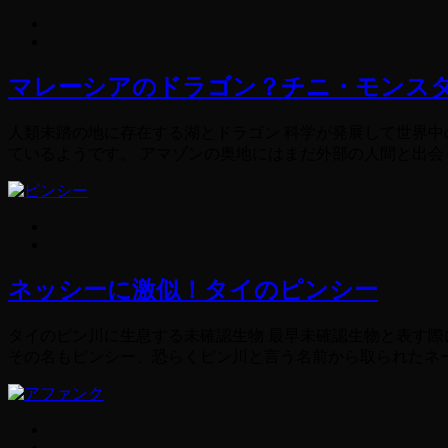
マレーシアのドラゴン？チニ・モンス
人類未踏の地に存在する湖とドラゴン 科学が発展して世界
ているようです。 アマゾンの奥地にはまだ外部の人間と出会っ
ネッシーに激似！タイのピンシー
タイのピン川に生息する未確認生物 最早未確認生物と表す
その名もピンシー、恐らくピン川と言う名前から取られたネーミ