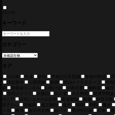
CLOSE
キーワード
カテゴリー
タグ
1922年
平成
妖怪
学校の七不思議
学校の怪談
宇
失踪事件
心霊現象
改葬
探偵ナイトスクープ
情報
鉾
新善波トンネル
口裂け女
伴家文書
修験道
倫理
古代エジプト
大峯山
四川省
大久野島
境界空間論
ロニア
古代シュメール文明
斎場御嶽
新種
伊豆大島
花子さん
茨城県
蔵王権現
虚舟
病院
関西
魔女
ンコ
農場
超古代文明
白バイ
異所性妊娠
日本
曲