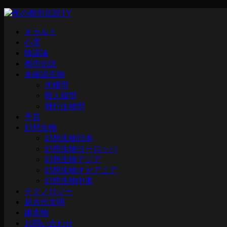
オカルト
心霊
陰謀論
都市伝説
未確認生物
水棲型
類人猿型
飛行生物型
予言
幻想生物
幻想生物日本
幻想生物ヨーロッパ
幻想生物アジア
幻想生物オセアニア
幻想生物中東
テクノロジー
超古代文明
建造物
お問い合わせ