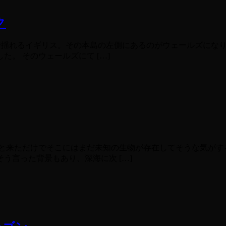
ク
で揺れるイギリス。その本島の左側にあるのがウェールズにな
。 そのウェールズにて […]
と来ただけでそこにはまだ未知の生物が存在してそうな気がす
う言った背景もあり、深海に次 […]