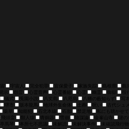
宙
宇宙人
完全犯罪
宜保愛子
家族失踪
島根県
島
開示
怨霊
心霊音声
心霊番組
心霊
幽霊
御嶽
役
儀式
兎園小説
八丈島
八咫烏
八幡の藪知らず
写
堺市
坂本龍馬
地球外生命体
土葬
呪い
古代シュ
薬草
知能犯
石北本線
石胎
禁足地
私にも聴かせて
飛頭蛮
類人猿
青銅器
雪崩
陰謀論
金峯山寺
謎の
亭馬琴
本所七不思議
未解読
未解決事件
未確認飛行物