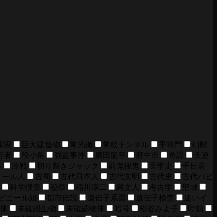
津家
巨大建造物
常光徹
常紋トンネル
平将門
幻獣
行者
役小角
強盗事件
廣田龍平
府中市
奇譚
天逆
本
冷戦
切り裂きジャック
前鬼後鬼
医学史
千日前
メール人
古蜀
古代日本人
古代文明
古代史
古代バビ
科学捜査
秘祭
稲川淳二
縄文人
考古学
聖域
ビニール紐
都市伝説
遺伝子系図
遺伝子検査
迷いイ
体
未確認生物
未確認物体
暗号
松谷みよ子
時効