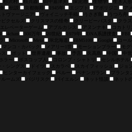
杉沢村
核兵器
田中嘉津夫
深泥池
生物学
生き人形
物
伝説
京都御苑
1945年
エジプト
アボリジニ
ア
ストヴァージニア
ヴォイニッチ手稿
うさぎ島
うつろ舟
ンピクセルズ
クリスマスの怪奇
クリーピーパスタ
クラス
エレベーターゲーム
アブルカシス
アヌンナキ
コカトリ
4
4chan
300万年
20世紀
1979年
DNA系譜捜査
FBI
ラ
Microsoft
Meta
JR北海道
IBM5100
Google
コール
マンコ・カパック
メアリー1世
モーションブラー
モグ
ルス
ボット
世界遺産
事故
予言
久高島
中国
中世
ホラー
ボスコップ人
コロンブ・シャトリ
セシルホテル
ー・シングス
ドイツ
スカラベ
スカイフィッシュ
ジョ
ヒンターカイフェック
ペルー
ペナンガラン
プランタ
クルームズ
バジリスク
バイエルン
ネット怪談
ネット