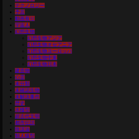
テクノロジー
予言
動画有り
宇宙人
幻想生物
幻想生物アジア
幻想生物オセアニア
幻想生物ヨーロッパ
幻想生物中東
幻想生物日本
建造物
心霊
未分類
未確認生物
未解決事件
歴史
水棲型
超古代文明
都市伝説
陰謀論
類人猿型