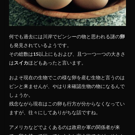
何でも過去には川岸でピンシーの物と思われる謎の
卵
も発見されているようです。
その総数は
15
以上にもおよび、且つ一つ一つの大きさ
は
スイカ
ほどもあったと言います。
およそ現在の生物でこの様な卵を産む生物と言うのは
ピンと来ませんが、やはり未確認生物の物になるんで
しょうか。
残念ながら現在はこの卵も行方が分からなくなってい
ますが、往々にしてありがちな話ですね。
アメリカなどでよくあるのは政府か軍の関係者が来