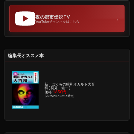
夜の都市伝説TV
→
YouTubeチャンネルはこちら
編集長オススメ本
新 ぼくらの昭和オカルト大百
科 [ 初見 健一 ]
1650円
価格:
(2025/9/7 22:15時点)