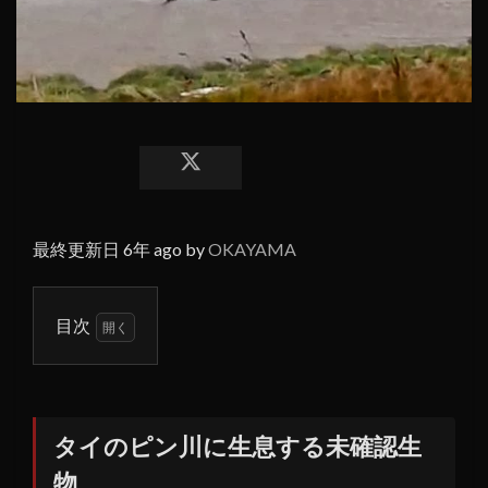
最終更新日 6年 ago by
OKAYAMA
目次
1
タイ
のピ
ン川
タイのピン川に生息する未確認生
に生
物
息す