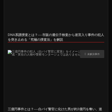
DNA系譜捜査とは？──市販の遺伝子検査から迷宮入り事件の犯人
を突き止める「究極の捜査法」を解説
未解決事件
三億円事件とは？──白バイ警官に化けた男が約3億円を奪い、迷