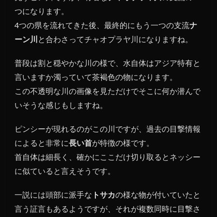
つになります。
4つの県を流れてきた後、最終的にもう一つの支流
ナ
ーン川
と合わさってチャオプラヤ川になりますね。
普段は割と穏やかな川の様で、水自体はアジア特有と
言いますか濁っていて茶褐色の物になります。
この不透明な川の画像を見ただけでそこに何か潜んで
いそうな感じもしますね。
ピンシーが現れるのがこの川ですが、過去の目撃情報
によると非常に
長い首
が特徴の様です。
首自体は細長く、確かにここだけ切り取るとネッシー
に似ていると言えそうです。
一説には頭部に派手な
トサカ
の様な物が付いていたと
言う証言もあるようですが、それが複数同時に目撃さ