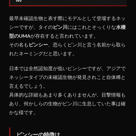
る未
確認
最早未確認生物と表す際にモデルとして登場するネッ
生物
シーですが、タイの
ピン川
にはこれとそっくりな
水棲
1.1
型のUMA
が存在すると言われています。
ピン
シー
その名も
ピンシー
、恐らくピン川と言う名前から取ら
の特
れたネーミングだと思います。
徴は
1.2
日本では全然認知度が低いピンシーですが、アジアで
謎の
ネッシータイプの未確認生物が発見されこと自体稀と
卵も
言えるでしょう。
見つ
具体的な詳細もあまり多くありませんが、目撃情報も
かっ
てい
あり、何かしらの生物がピン川に生息していた事は確
る？
かな様です。
ピン
シー
の物
ピンシーの特徴は
か