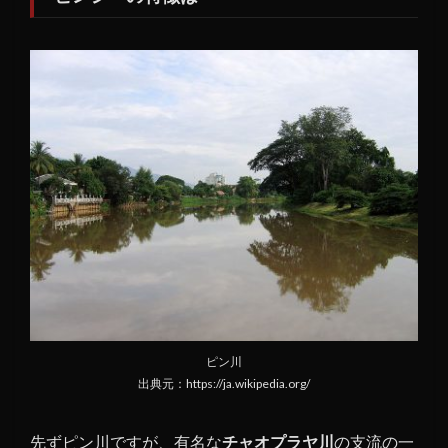
1.3
気に
なる
ピン
シー
の正
体は
ピン川
出典元：https://ja.wikipedia.org/
先ずピン川ですが、有名な
チャオプラヤ川
の支流の一