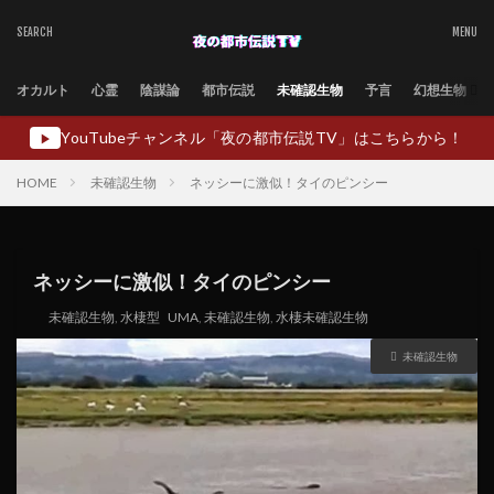
オカルト
心霊
陰謀論
都市伝説
未確認生物
予言
幻想生物
YouTubeチャンネル「夜の都市伝説TV」はこちらから！
▶
HOME
未確認生物
ネッシーに激似！タイのピンシー
ネッシーに激似！タイのピンシー
未確認生物
,
水棲型
UMA
,
未確認生物
,
水棲未確認生物
未確認生物