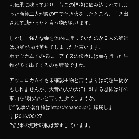
も伝承に残っており、昔この怪物に飲み込まれてしま
った漁師二人が腹の中でたき火をしたところ、吐き出
されて助かったと言う物があります。
しかし、強力な毒を体内に持っていたのか２人の漁師
は頭髪が抜け落ちてしまったと言います。
ホヤウカムイ
の様に、アイヌの伝承には毒を持った生
物が多く出てくるのも特徴ですね。
アッコロカムイも未確認生物と言うよりは幻想生物か
もしれませんが、大昔の人の大洋に対する恐怖は洋の
東西を問わないと言った所でしょうか。
[当記事の著作権は
https://chahoo.jp/
に帰属しま
す]2016/06/27
当記事の無断転載は禁止しています。