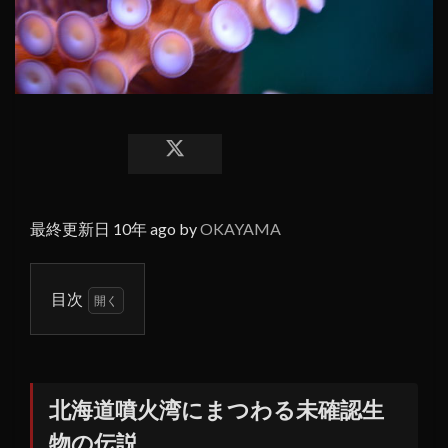
最終更新日 10年 ago by
OKAYAMA
目次
1
北海
道噴
火湾
北海道噴火湾にまつわる未確認生
にま
物の伝説
つわ