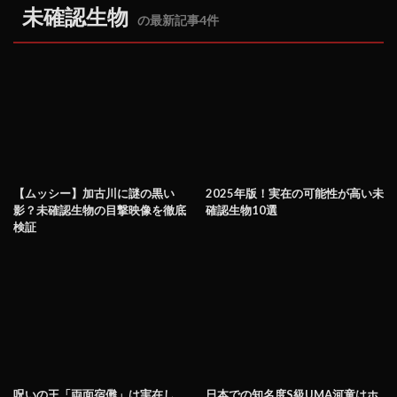
未確認生物
の最新記事4件
【ムッシー】加古川に謎の黒い
2025年版！実在の可能性が高い未
影？未確認生物の目撃映像を徹底
確認生物10選
検証
呪いの王「両面宿儺」は実在し
日本での知名度S級UMA河童はホ