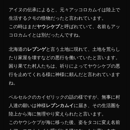
アイヌの伝承によると、元々アッコロカムイは陸上で
生活するクモの怪物だったと言われています。
この時はまだ
ヤウシケプ
と呼ばれていて、名前もアッ
コロカムイとは別だったんですね。
北海道の
レブンゲ
と言う土地に現れて、土地を荒らし
たり家屋を壊すなどの悪行を働いていたと言います。
困り果てた村人たちは、祈りによってヤウシケプの悪
行を止めてくれる様に神様に頼んだと言われています
ね。
ベルセルクのカイゼリックの話の様ですが、無事に村
人達の願いは神様
レプンカムイ
に届き、その生活圏を
陸上から海に無理やり変えられたと言います。
このヤウシケプが海に移った後、姿をタコに変え名前