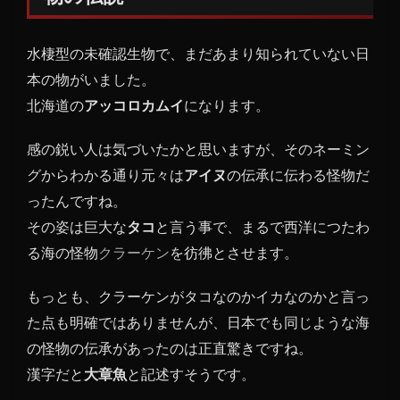
る未
確認
水棲型の未確認生物で、まだあまり知られていない日
生物
の伝
本の物がいました。
説
北海道の
アッコロカムイ
になります。
1.1
アッ
感の鋭い人は気づいたかと思いますが、そのネーミン
コロ
グからわかる通り元々は
アイヌ
の伝承に伝わる怪物だ
カム
ったんですね。
イの
その姿は巨大な
伝説
タコ
と言う事で、まるで西洋につたわ
る海の怪物
クラーケン
を彷彿とさせます。
1.2
北海
もっとも、クラーケンがタコなのかイカなのかと言っ
道の
海ま
た点も明確ではありませんが、日本でも同じような海
つわ
の怪物の伝承があったのは正直驚きですね。
る怪
漢字だと
大章魚
と記述すそうです。
物伝
説