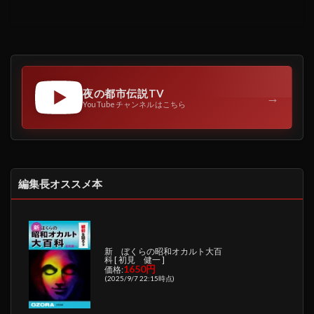
夜の都市伝説TV
→
YouTubeチャンネルはこちら
編集長オススメ本
新 ぼくらの昭和オカルト大百
科 [ 初見 健一 ]
1650円
価格:
(2025/9/7 22:15時点)