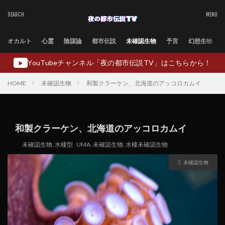
オカルト
心霊
陰謀論
都市伝説
未確認生物
予言
幻想生物
YouTubeチャンネル「夜の都市伝説TV」はこちらから！
▶
HOME
未確認生物
和製クラーケン、北海道のアッコロカムイ
和製クラーケン、北海道のアッコロカムイ
未確認生物
,
水棲型
UMA
,
未確認生物
,
水棲未確認生物
未確認生物