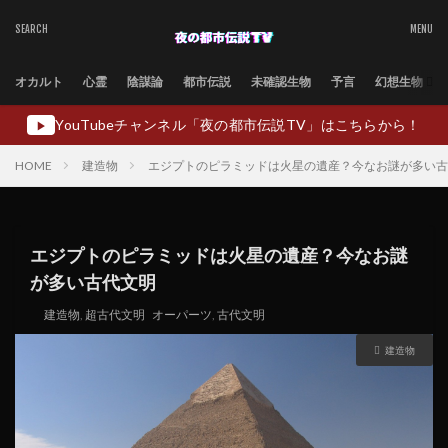
オカルト
心霊
陰謀論
都市伝説
未確認生物
予言
幻想生物
YouTubeチャンネル「夜の都市伝説TV」はこちらから！
▶
HOME
建造物
エジプトのピラミッドは火星の遺産？今なお謎が多い古
エジプトのピラミッドは火星の遺産？今なお謎
が多い古代文明
建造物
,
超古代文明
オーパーツ
,
古代文明
建造物