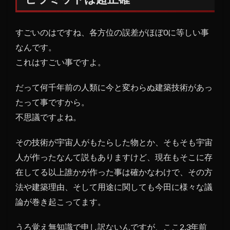
超正
確
すごいのはですね、各方位の誤差がほぼ0に等しい事
1.1
なんです。
更に
謎が
これはすごい事ですよ。
多い
スフ
だって何千年前の人類に今と変わらぬ建築技術があっ
ィン
たって事ですから。
クス
不思議ですよね。
1.2
ピラ
その技術が宇宙人がもたらした物とか、そもそも宇宙
ミッ
人が作ったなんて説もありますけど、現在もそこに存
ドは
更に
在してる以上誰かが作った事は確かなわけで、その方
古い
法や建築理由、そして用途に関しても今田に様々な議
年代
論が巻き起こってます。
に作
られ
た物
うろ覚え無知識で申し訳ないんですが、ここ2,3年前