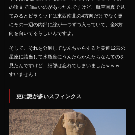
の論文で面白いのがあったんですけど、航空写真で見
1.3
建造
てみるとピラミッドは東西南北の4方向だけでなく更
した
にその一辺の内部に線が一つずつ入っていて、全8方
のは
向を向いてるらしいんですよ。
人類
では
そして、それを分解してなんちゃらすると黄道12宮の
無い
星座に該当して水瓶座にうんたらかんたらなんてのを
見たんですけど、細部は忘れてしまいましたｗｗｗ
すいません！
更に謎が多いスフィンクス