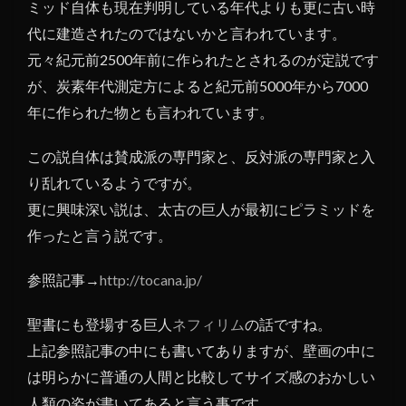
ミッド自体も現在判明している年代よりも更に古い時
代に建造されたのではないかと言われています。
元々紀元前2500年前に作られたとされるのが定説です
が、炭素年代測定方によると紀元前5000年から7000
年に作られた物とも言われています。
この説自体は賛成派の専門家と、反対派の専門家と入
り乱れているようですが。
更に興味深い説は、太古の巨人が最初にピラミッドを
作ったと言う説です。
参照記事→
http://tocana.jp/
聖書にも登場する巨人
ネフィリム
の話ですね。
上記参照記事の中にも書いてありますが、壁画の中に
は明らかに普通の人間と比較してサイズ感のおかしい
人類の姿が書いてあると言う事です。