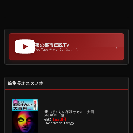
夜の都市伝説TV
→
YouTubeチャンネルはこちら
編集長オススメ本
新 ぼくらの昭和オカルト大百
科 [ 初見 健一 ]
1650円
価格:
(2025/9/7 22:15時点)