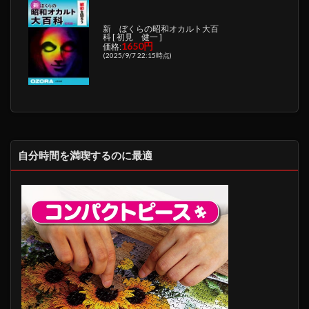
新 ぼくらの昭和オカルト大百
科 [ 初見 健一 ]
1650円
価格:
(2025/9/7 22:15時点)
自分時間を満喫するのに最適