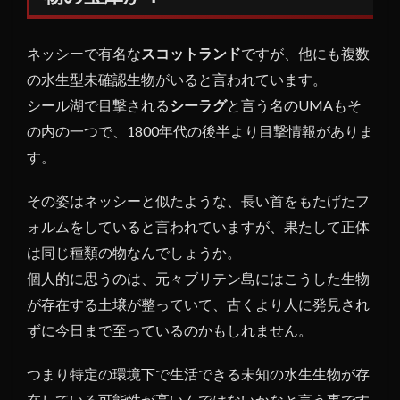
型未
確認
ネッシーで有名な
スコットランド
ですが、他にも複数
生物
の宝
の水生型未確認生物がいると言われています。
庫
シール湖で目撃される
シーラグ
と言う名のUMAもそ
か？
の内の一つで、1800年代の後半より目撃情報がありま
1.1
す。
シー
ラグ
その姿はネッシーと似たような、長い首をもたげたフ
の特
ォルムをしていると言われていますが、果たして正体
徴は
は同じ種類の物なんでしょうか。
1.2
個人的に思うのは、元々ブリテン島にはこうした生物
モラ
ーグ
が存在する土壌が整っていて、古くより人に発見され
と同
ずに今日まで至っているのかもしれません。
種の
未確
つまり特定の環境下で生活できる未知の水生生物が存
認生
物か
在している可能性が高いんではないかなと言う事です