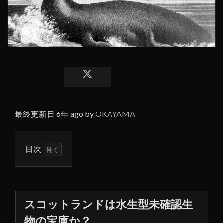
最終更新日 6年 ago by
OKAYAMA
目次
1
スコ
ット
ラン
スコットランドは水生型未確認生
ドは
物の宝庫か？
水生