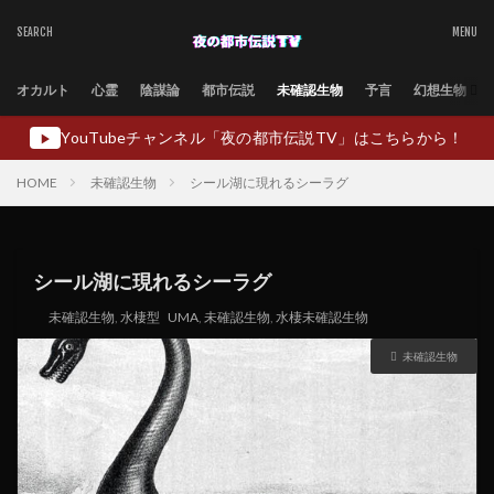
オカルト
心霊
陰謀論
都市伝説
未確認生物
予言
幻想生物
YouTubeチャンネル「夜の都市伝説TV」はこちらから！
▶
HOME
未確認生物
シール湖に現れるシーラグ
シール湖に現れるシーラグ
未確認生物
,
水棲型
UMA
,
未確認生物
,
水棲未確認生物
未確認生物