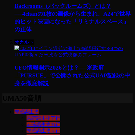
Backrooms（バックルームズ）とは？
──4chanの1枚の画像から生まれ、A24で世界
的ヒット映画になった「リミナルスペース」
の正体
オカルト
UFO情報開示2026とは？──米政府
「PURSUE」で公開された公式UAP記録の中
身を徹底解説
UMA50音順
未確認生物
未確認生物ア行
未確認生物カ行
未確認生物サ行