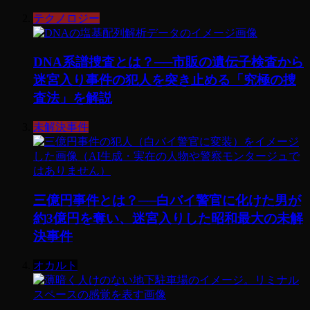
テクノロジー
DNA系譜捜査とは？──市販の遺伝子検査から
迷宮入り事件の犯人を突き止める「究極の捜
査法」を解説
未解決事件
三億円事件とは？──白バイ警官に化けた男が
約3億円を奪い、迷宮入りした昭和最大の未解
決事件
オカルト