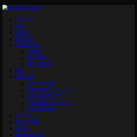
オカルト
心霊
陰謀論
都市伝説
未確認生物
水棲型
類人猿型
飛行生物型
予言
幻想生物
幻想生物日本
幻想生物ヨーロッパ
幻想生物アジア
幻想生物オセアニア
幻想生物中東
テクノロジー
超古代文明
建造物
お問い合わせ