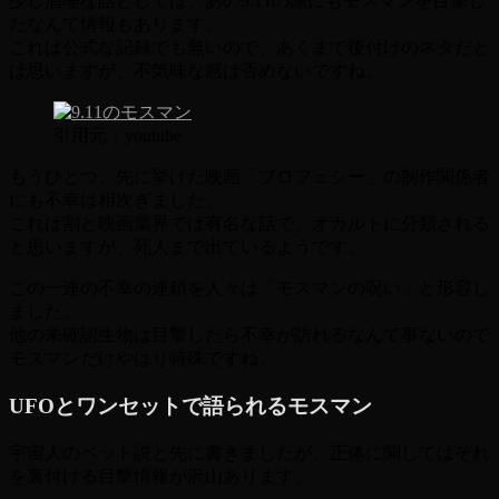
少し眉唾な話としては、あの9.11の際にもモスマンを目撃し
たなんて情報もあります。
これは公式な記録でも無いので、あくまで後付けのネタだと
は思いますが、不気味な感は否めないですね。
引用元：youtube
もうひとつ、先に挙げた映画「プロフェシー」の制作関係者
にも不幸は相次ぎました。
これは割と映画業界では有名な話で、オカルトに分類される
と思いますが、死人まで出ているようです。
この一連の不幸の連鎖を人々は「モスマンの呪い」と形容し
ました。
他の未確認生物は目撃したら不幸が訪れるなんて事ないので
モスマンだけやはり特殊ですね。
UFOとワンセットで語られるモスマン
宇宙人のペット説と先に書きましたが、正体に関してはそれ
を裏付ける目撃情報が沢山あります。