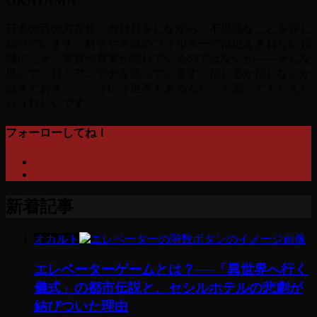
OKAYAMA
日本の西の方在住。会社員をしながら、不思議なことを探し
続けています。科学や常識のフィルターでは捉えきれない領
域にこそ、本質や真実が隠れているのではないか――そんな
思いで、日々アンテナを張っています。信じるか信じないか
はさておき、「こういう世界もあるんだ」と思ってもらえた
らうれしいです。
フォーローしてね！
新着記事
オカルト
エレベーターゲームとは？──「異世界へ行く
儀式」の都市伝説と、セシルホテルの悲劇が
結びついた理由