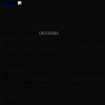
オカルト
最終更新日 6年 ago by
OKAYAMA
モスマン
はアメリカ、ウェストヴァージニア州の
ポイントブ
レザント
と言う場所で目撃されたUMAです。
正体に関しては今でも議論が続けられていますが、どうやら
宇宙から来た何かと言う見かたが強いのも他のUMAと違っ
て魅力的な所です。
最初に目撃されたのは1966年、レンデニンと言う所の基地で
目撃されました。
モスマンの目撃情報の特徴として、割と短時間しかその姿を
見せない事が共通しています。
しかし、それでも体の上部に付いたと思しき真っ赤なギラギ
ラ光る眼や背中に生えた羽は共通しているので、フォルムと