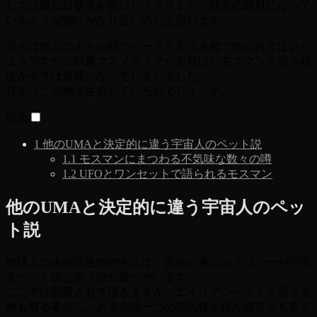
しては概ね目撃者が書いたイラストや、映画の題材になって
いるような物にかなり近いのだと思います。
元々は地元の人々の間でバードと言う名称で知られてはいた
ようですが、結果マスメディアが名付けたモスマンと言う相
性が今では普通になってしまいました。
昔からこの地で生息していたのでしょうか。
目次
1
他のUMAと決定的に違う宇宙人のペット説
1.1
モスマンにまつわる不気味な数々の噂
1.2
UFOとワンセットで語られるモスマン
他のUMAと決定的に違う宇宙人のペッ
ト説
地球上の未確認生物の中には、面白い事にカテゴリーが宇宙
人ペット説と言う物が幾つかいます。
ここでは割愛させて頂きますが、エイリアンペットと言う名
称も有る事から、ある意味一つの市民権を得た存在とも言え