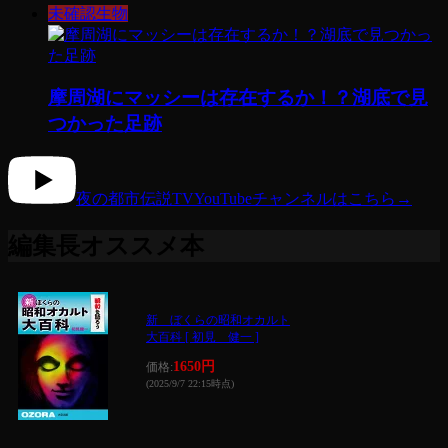
未確認生物
摩周湖にマッシーは存在するか！？湖底で見
つかった足跡
夜の都市伝説TV
YouTubeチャンネルはこちら
→
編集長オススメ本
新 ぼくらの昭和オカルト
大百科 [ 初見 健一 ]
1650円
価格:
(2025/9/7 22:15時点)