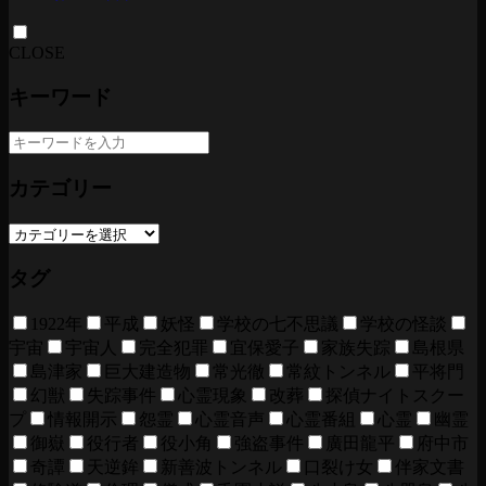
CLOSE
キーワード
カテゴリー
タグ
1922年
平成
妖怪
学校の七不思議
学校の怪談
宇宙
宇宙人
完全犯罪
宜保愛子
家族失踪
島根県
島津家
巨大建造物
常光徹
常紋トンネル
平将門
幻獣
失踪事件
心霊現象
改葬
探偵ナイトスクー
プ
情報開示
怨霊
心霊音声
心霊番組
心霊
幽霊
御嶽
役行者
役小角
強盗事件
廣田龍平
府中市
奇譚
天逆鉾
新善波トンネル
口裂け女
伴家文書