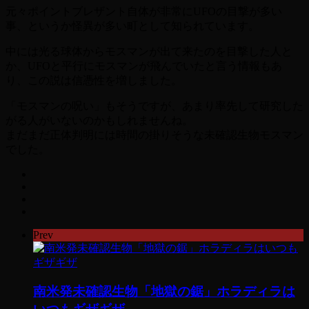
元々ポイントブレザント自体が非常にUFOの目撃が多い
事、というか怪異が多い町として知られています。
中には光る球体からモスマンが出て来たのを目撃した人と
か、UFOと平行にモスマンが飛んでいたと言う情報もあ
り、この説は信憑性を増しました。
「モスマンの呪い」もそうですが、あまり率先して研究した
がる人がいないのかもしれませんね。
まだまだ正体判明には時間の掛りそうな未確認生物モスマン
でした。
Prev
南米発未確認生物「地獄の鋸」ホラディラは