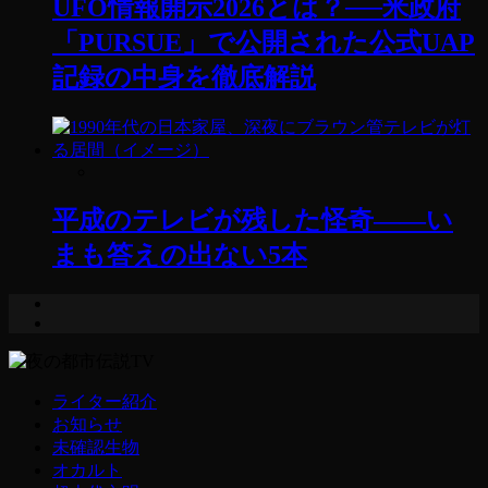
UFO情報開示2026とは？──米政府
「PURSUE」で公開された公式UAP
記録の中身を徹底解説
平成のテレビが残した怪奇——い
まも答えの出ない5本
ライター紹介
お知らせ
未確認生物
オカルト