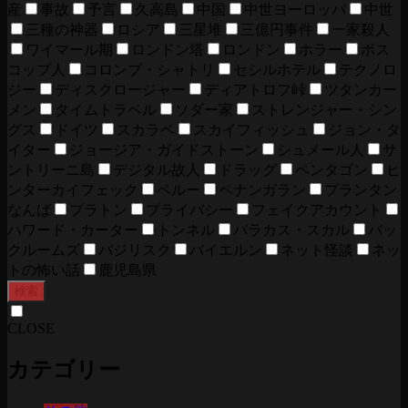
産
事故
予言
久高島
中国
中世ヨーロッパ
中世
三種の神器
ロシア
三星堆
三億円事件
一家殺人
ワイマール期
ロンドン塔
ロンドン
ホラー
ボス
コップ人
コロンブ・シャトリ
セシルホテル
テクノロ
ジー
ディスクロージャー
ディアトロフ峠
ツタンカー
メン
タイムトラベル
ソダー家
ストレンジャー・シン
グス
ドイツ
スカラベ
スカイフィッシュ
ジョン・タ
イター
ジョージア・ガイドストーン
シュメール人
サ
ントリーニ島
デジタル故人
ドラッグ
ペンタゴン
ヒ
ンターカイフェック
ペルー
ペナンガラン
プランタン
なんば
プラトン
プライバシー
フェイクアカウント
ハワード・カーター
トンネル
パラカス・スカル
バッ
クルームズ
バジリスク
バイエルン
ネット怪談
ネッ
トの怖い話
鹿児島県
検索
CLOSE
カテゴリー