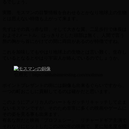
るでしょう。
実際、モスマンの目撃情報を合わせるとかなり地球上の生物
とは思えない特徴も上がって来ます。
先ずはその真っ赤な目、そして大きな翼、二足歩行で体長は
およそ2メートル、はっきりとした頭部は無く、人間で言う
所の胸から首にかけての間に両目があるのが特徴ですね。
これを加味してもやはり地球上の生物とは言い難く、生存し
ているとなるとやはり宇宙人が絡んでいるのでしょうか。
引用元：https://allthatsinteresting.com/mothman
ポイントブレザントの街には銅像も出来るぐらいですから、
一つの町おこしに貢献してるのは確かだと思います。
このようにアメリカ人のハートをガッチリキャッチして止ま
ないモスマンですが、そのため非常に多くの映画やゲームに
その姿を見る事も出来ます。
有名な所だと映画「プロフェシー」、リチャードギア主演で
それなりにヒットしたこの2002年の映画で、更に知名度を増