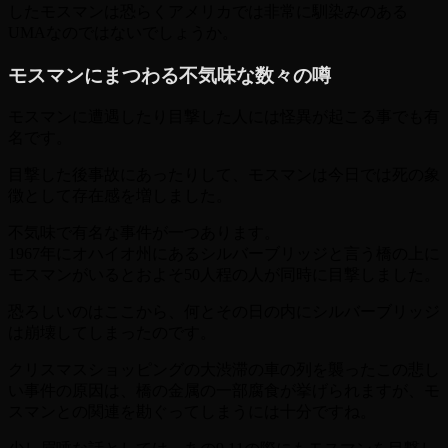
したモスマンは恐らくアメリカでは非常に馴染みのある
UMAなのではないでしょうか。
モスマンにまつわる不気味な数々の噂
モスマンに遭遇したり目撃した人には怪異が起こる事でも有
名です。
目撃した後事故にあったりして、モスマンは今日では死の象
徴として存在感を増しました。
不気味で有名な事件が一つあります。
1967年にオハイオ州にあるシルバーブリッジと言う橋の上に
モスマンがいるとおよそ50人程の人が同時に目撃しました。
恐ろしいのはここから、何とその日の内にシルバーブリッジ
は崩壊してしまったのです。
クリスマスショッピングの大渋滞の車の列を襲ったこの悲し
い事件の原因は、橋の金属の一部腐食が挙げられますが、モ
スマンとの関連を勘ぐってしまうには十分ですね。