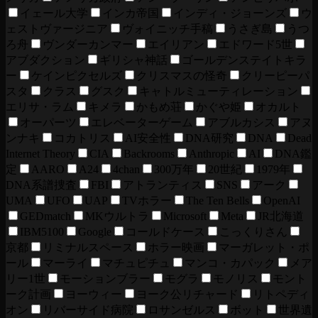
イェール大学
インカ帝国
インディ・ジョーンズ
ウ
ェストヴァージニア
ヴォイニッチ手稿
うさぎ島
うつ
ろ舟
ヴンダーカンマー
エイリアン
エドワード5世
アブダクション
ギリシャ神話
ゴールデンステイトキラ
ー
ケインピクセルズ
クリスマスの怪奇
クリーピーパ
スタ
クラス
グスク
キャトルミューティレーション
エリサ・ラム
キメラ
かもめ荘
かぐや姫
オカルト
オーパーツ
エレベーターゲーム
アブルカシス
アヌ
ンナキ
コカトリス
AI安全性
DNA研究
DNA
Dead
Internet Theory
CIA
Backrooms
Anthropic
AI
DNA鑑
定
AARO
A24
4chan
300万年
20世紀
1979年
DNA系譜捜査
FBI
アトランティス
SNS
アーク
UMA
UFO
UAP
TVホラー
The Ten Bells
OpenAI
GEDmatch
MKウルトラ
Microsoft
Meta
JR北海道
IBM5100
Google
コールドケース
こっくりさん
京都
リミナルスペース
ホラー映画
マーガレット・ポ
ール
マーライ
マチュピチュ
マンコ・カパック
メア
リー1世
モーションブラー
モグラ
モノリス
モント
ーク計画
ヨーウィー
ヨーク公リチャード
リトペディ
オン
リバーサイド病院
ロサンゼルス
ボット
世界遺