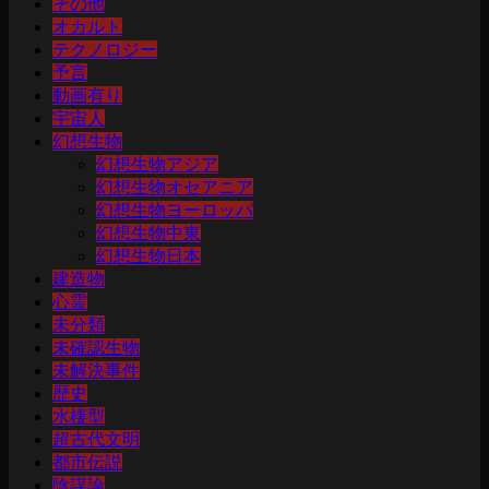
その他
オカルト
テクノロジー
予言
動画有り
宇宙人
幻想生物
幻想生物アジア
幻想生物オセアニア
幻想生物ヨーロッパ
幻想生物中東
幻想生物日本
建造物
心霊
未分類
未確認生物
未解決事件
歴史
水棲型
超古代文明
都市伝説
陰謀論