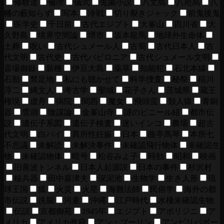
修験道
倫理
儀式
兎園小説
八丈島
八咫烏
八
幡の藪知らず
写本
冷戦
切り裂きジャック
前鬼後鬼
医学史
千日前
古代エジプト
大峯山
四川省
大
久野島
境界空間論
堺市
坂本龍馬
地球外生命体
土葬
呪い
古代シュメール人
古蜀
古代日本人
古
代文明
古代史
古代バビロニア
古代シュメール文明
斎場御嶽
新種
伊豆大島
薬草
知能犯
石北本線
石胎
禁足地
私にも聴かせて
科学捜査
秘祭
稲川
淳二
縄文人
考古学
聖域
花子さん
茨城県
蔵王
権現
虚舟
病院
関西
魔女
飛頭蛮
類人猿
青銅
器
雪崩
陰謀論
金峯山寺
謎のビニール紐
都市伝
説
遺伝子系図
遺伝子検査
迷いインコ
農場
超古
代文明
白バイ
異所性妊娠
日本
曲亭馬琴
本所七
不思議
未解読
未解決事件
未確認飛行物体
未確認生
物
未確認物体
暗号
松谷みよ子
時効
昭和
映画
旧善波トンネル
日本人起源説
日本の事件
杉沢村
核兵器
田中嘉津夫
深泥池
生物学
生き人形
琉
球王国
狐
火災
火星
海難法師
民俗学
海外の都
市伝説
洗脳
河童
沖縄
江戸時代
水棲未確認生物
伝説
京都御苑
1945年
エジプト
アボリジニ
ア
メリカ
アメリカ政府
アン・ブーリン
アンビリバボー