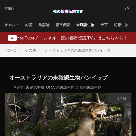
オカルト
心霊
陰謀論
都市伝説
未確認生物
予言
幻想生物
YouTubeチャンネル「夜の都市伝説TV」はこちらから！
▶
HOME
その他
オーストラリアの未確認生物バンイップ
オーストラリアの未確認生物バンイップ
その他
,
未確認生物
UMA
,
未確認生物
,
水棲未確認生物
その他