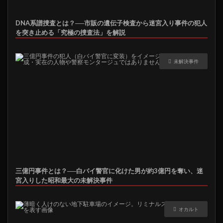
DNA系譜捜査とは？──市販の遺伝子検査から迷宮入り事件の犯人
を突き止める「究極の捜査法」を解説
未解決事件
三億円事件とは？──白バイ警官に化けた男が約3億円を奪い、迷
宮入りした昭和最大の未解決事件
オカルト