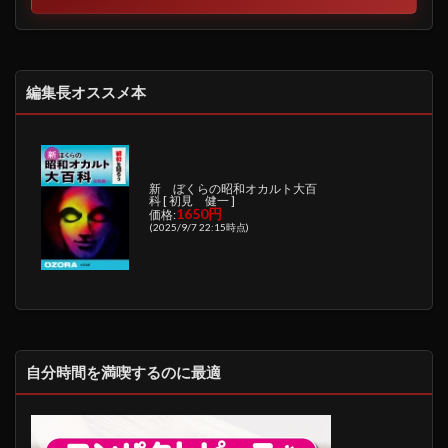
編集長オススメ本
新 ぼくらの昭和オカルト大百
科 [ 初見 健一 ]
1650円
価格:
(2025/9/7 22:15時点)
自分時間を満喫するのに最適