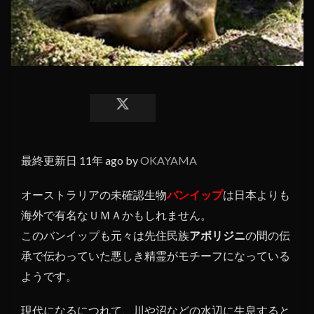
最終更新日 11年 ago by
OKAYAMA
オーストラリアの未確認生物
バンイップ
は日本よりも
海外で有名なＵＭＡかもしれません。
このバンイップも元々は先住民族
アボリジニ
の間の伝
承で伝わっていた悪しき精霊がモチーフになっている
ようです。
現代になるにつれて、川や沼などの水辺に生息すると