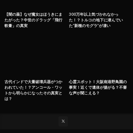
【闇の薬】なぜ魔女はほうきにま
300万年以上気づかれなかっ
たがった？中世のドラッグ「飛行
た！？トルコの地下に潜んでい
軟膏」の真実
た“新種のモグラ”が凄い
古代インドで大量破壊兵器がつか
心霊スポット！大阪南港野鳥園の
われていた！？アンコール・ワッ
事実！近くで遺体が揚がる？不審
トから明らかになったその真実と
な声が聞こえる？
は？