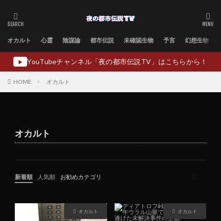
オカルト
心霊
陰謀論
都市伝説
未確認生物
予言
幻想生物
YouTubeチャンネル「夜の都市伝説TV」はこちらから！
▶
HOME
オカルト
TAG
オカルト
新着順
人気順
お勧めカテゴリ
未分類
オカルト
オカルト