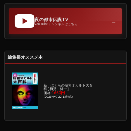
夜の都市伝説TV
→
YouTubeチャンネルはこちら
編集長オススメ本
新 ぼくらの昭和オカルト大百
科 [ 初見 健一 ]
1650円
価格:
(2025/9/7 22:15時点)