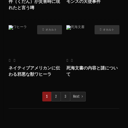
件（くだん）が災害時に現
モンスの天使事件
れたと言う噂
オカルト
オカルト
ネイティブアメリカンに伝
死海文書の内容と謎につい
わる邪悪な獣ワヒーラ
て
1
2
3
Next