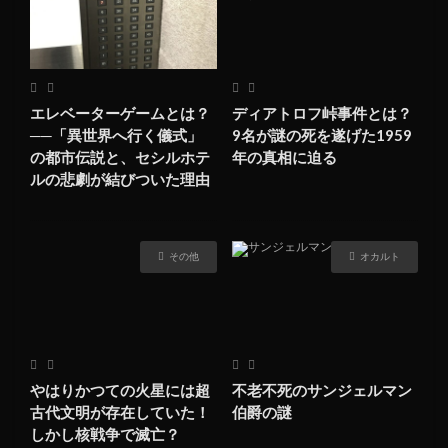
エレベーターゲームとは？
ディアトロフ峠事件とは？
──「異世界へ行く儀式」
9名が謎の死を遂げた1959
の都市伝説と、セシルホテ
年の真相に迫る
ルの悲劇が結びついた理由
その他
オカルト
やはりかつての火星には超
不老不死のサンジェルマン
古代文明が存在していた！
伯爵の謎
しかし核戦争で滅亡？