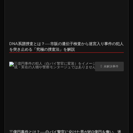
DNA系譜捜査とは？──市販の遺伝子検査から迷宮入り事件の犯人
を突き止める「究極の捜査法」を解説
未解決事件
三億円事件とは？──白バイ警官に化けた男が約3億円を奪い、迷