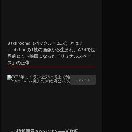
Backrooms（バックルームズ）とは？
──4chanの1枚の画像から生まれ、A24で世
界的ヒット映画になった「リミナルスペー
ス」の正体
オカルト
UFO情報開示2026とは？──米政府