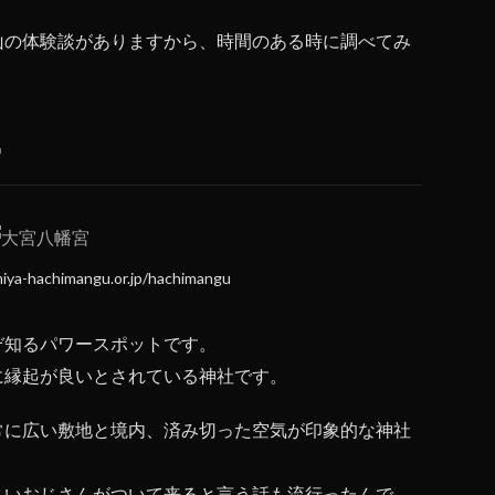
山の体験談がありますから、時間のある時に調べてみ
宮
a-hachimangu.or.jp/hachimangu
ぞ知るパワースポットです。
に縁起が良いとされている神社です。
常に広い敷地と境内、済み切った空気が印象的な神社
さいおじさんがついて来ると言う話も流行ったんで