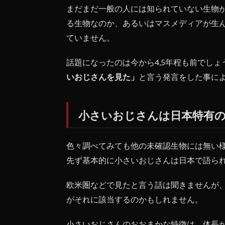
る
まだまだ一般の人には知られていない生物
奇
る生物なのか、あるいはマスメディアが生ん
妙
ていません。
な
話
し
話題になったのは今から4,5年程も前でし
いおじさんを見た」
1.1
と言う発言をした事に
小さ
いお
じさ
小さいおじさんは日本特有
んは
日本
特有
色々調べてみても他の未確認生物には無い
の
先ず基本的に小さいおじさんは日本で語ら
物？
1.2
欧米圏などで見たと言う話は聞きませんが
芸能
がそれに該当するのかもしれません。
人の
様な
「持
小さいおじさんのおおまかな特徴は、体長