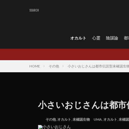
オカルト
心霊
陰謀論
都
HOME
その他
小さいおじさんは都市伝説型未確認生
小さいおじさんは都市
その他
,
オカルト
,
未確認生物
UMA
,
オカルト
,
未確認