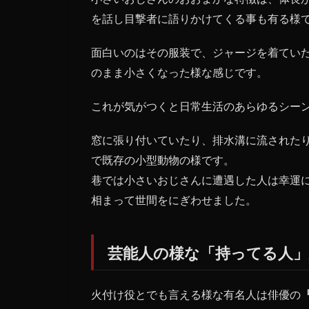
って
を話し目撃者に語りかけてくる事も有る様
る
人」
面白いのはその服装で、ジャージを着てい
が遭
遇す
のまま小さくなった様な感じです。
る？
これが気がつくと日常生活のあらゆるシー
1.3
小さ
いお
窓に張り付いていたり、排水溝に流された
じさ
で既存の小型動物の様です。
んと
巷では小さいおじさんに遭遇した人は幸運
大宮
八幡
相まって世間をにぎわせました。
宮
1.4
芸能人の様な「持ってる人」
小さ
いお
じさ
火付け役とでも言える様な有名人は俳優の
んの
正体