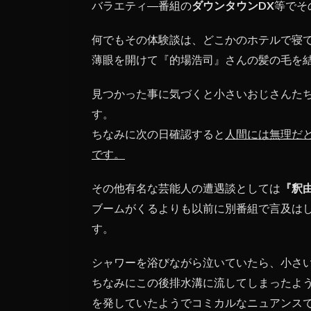
バラエティ―番組の
ダウンタウンDX
等でそ
は
何でもその体験談は、どこかのホテルで寝
薄眼を開けて『的場浩司』さんの髪の毛を
見つかった事に気づくと小さいおじさんた
す。
ちなみに次の日確認すると
人間には無理だ
です。
その他有名な芸能人の遭遇談としては
『釈
ブームがくるよりも以前に別番組で言及は
す。
シャワーを浴びながら泣いていたら、小さ
ちなみにこの後排水溝に流してしまったよ
を発していたようでコミカルなニュアンス