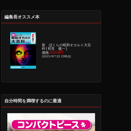
編集長オススメ本
新 ぼくらの昭和オカルト大百
科 [ 初見 健一 ]
1650円
価格:
(2025/9/7 22:15時点)
自分時間を満喫するのに最適