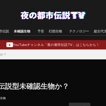
市伝説
未確認生物
予言
幻想生物
テクノロジー
超古代
水棲型
類人猿型
飛行生物型
幻想生物日本
幻想生物ヨーロッパ
幻想生物アジア
幻想生物オセアニア
幻想生物中東
YouTubeチャンネル「夜の都市伝説TV」はこちらから！
▶
物か？
伝説型未確認生物か？
生物