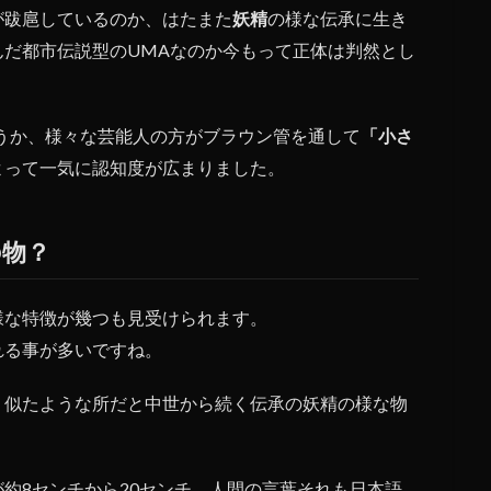
が跋扈しているのか、はたまた
妖精
の様な伝承に生き
だ都市伝説型のUMAなのか今もって正体は判然とし
ょうか、様々な芸能人の方がブラウン管を通して
「小さ
よって一気に認知度が広まりました。
の物？
様な特徴が幾つも見受けられます。
れる事が多いですね。
、似たような所だと中世から続く伝承の妖精の様な物
が約
8センチから20センチ
、人間の言葉それも日本語