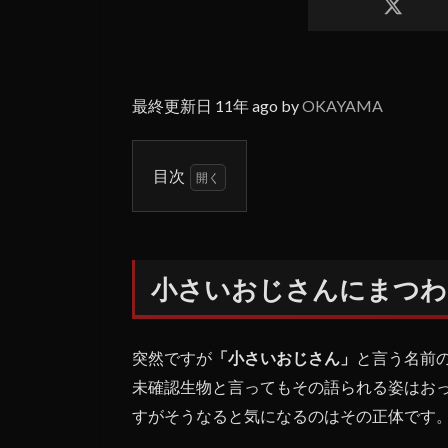
最終更新日 11年 ago by
OKAYAMA
目次
1
小
さ
い
小さいおじさんにまつわ
お
じ
さ
ん
突然ですが
「小さいおじさん」
と言う名前
に
未確認生物と言ってもその語られる姿はお
ま
すがそうなると気になるのはその正体です
つ
わ