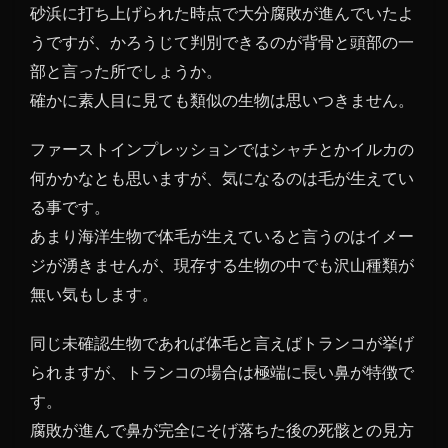
特徴
砂浜に打ち上げられた時点で大分腐敗が進んでいたよ
1.1
うですが、かろうじて判別できるのが背骨と頭部の一
恐る
部と言った所でしょうか。
べし
確かに素人目に見ても類似の生物は思いつきません。
サハ
リン
ファーストインプレッションではシャチとかイルカの
モン
スタ
何かかなとも思いますが、気になるのは毛が生えてい
ーの
る事です。
正体
あまり海洋生物で体毛が生えていると言うのはイメー
真相
ジが湧きませんが、現存する生物の中でも沢山種類が
無い気もします。
同じ未確認生物であれば体毛と言えばトランコが挙げ
られますが、トランコの場合は極端に長い鼻が特徴で
す。
腐敗が進んで鼻が完全にそげ落ちた後の死骸との見方