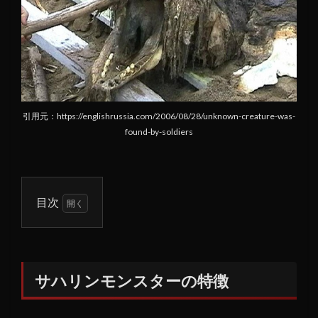
引用元：https://englishrussia.com/2006/08/28/unknown-creature-was-
found-by-soldiers
目次
1
サハ
リン
モン
サハリンモンスターの特徴
スタ
ーの