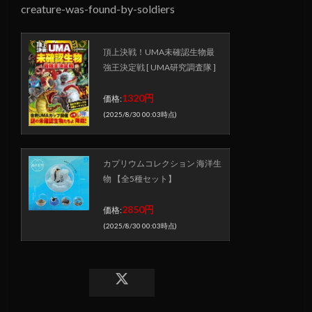
creature-was-found-by-soldiers
頂上決戦！UMA未確認生物最
強王決定戦 [ UMA研究調査隊 ]
1320円
価格:
(2025/8/30 00:03時点)
カプリウムコレクション 海洋生
物 【全5種セット】
2850円
価格:
(2025/8/30 00:03時点)