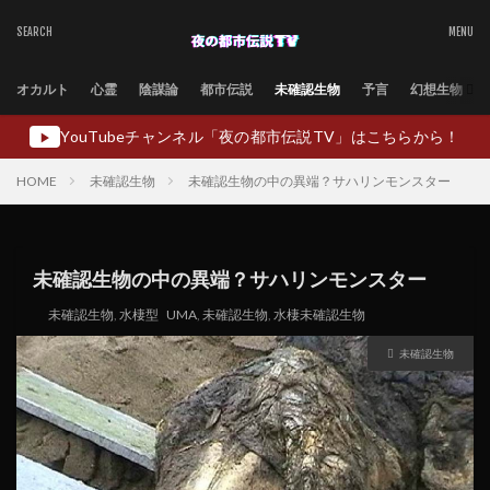
オカルト
心霊
陰謀論
都市伝説
未確認生物
予言
幻想生物
YouTubeチャンネル「夜の都市伝説TV」はこちらから！
▶
HOME
未確認生物
未確認生物の中の異端？サハリンモンスター
未確認生物の中の異端？サハリンモンスター
未確認生物
,
水棲型
UMA
,
未確認生物
,
水棲未確認生物
未確認生物