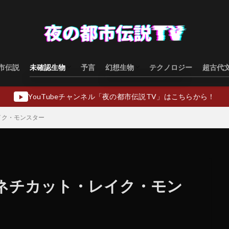
市伝説
未確認生物
予言
幻想生物
テクノロジー
超古代
水棲型
類人猿型
飛行生物型
幻想生物日本
幻想生物ヨーロッパ
幻想生物アジア
幻想生物オセアニア
幻想生物中東
YouTubeチャンネル「夜の都市伝説TV」はこちらから！
▶
イク・モンスター
ネチカット・レイク・モン