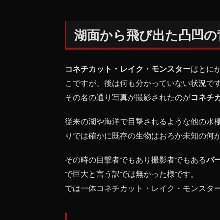
湖面
から
飛び
湖面から飛び出た凸凹の
出た
凸凹
の背
中？
コネチカット・レイク・モンスター
はとに
尻
こですが、後は何も分かっていない状況で
尾？
その名の通り写真が撮影されたのが
コネチ
1.1
コネ
従来の湖や海洋で目撃されるような他の水
チカ
りでは確かに既存の生物はおろか未知の何
ッ
ト・
レイ
その時の目撃者でもあり撮影者でもある
バ
ク・
で巨大と言う訳では無かった様です。
モン
では一体コネチカット・レイク・モンスタ
スタ
ーの
正体
は？