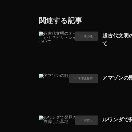
関連する記事
超古代文明
その他
て
アマゾンの
未確認生物
ルワンダで
宇宙人