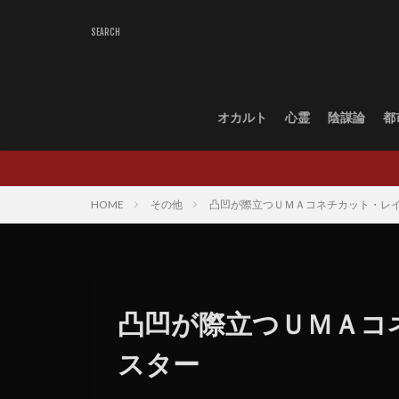
オカルト
心霊
陰謀論
都
HOME
その他
凸凹が際立つＵＭＡコネチカット・レ
凸凹が際立つＵＭＡコ
スター