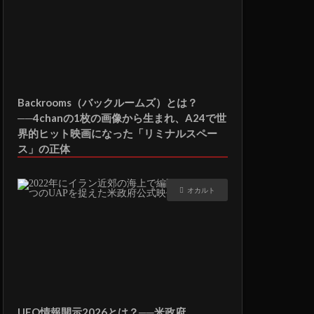
Backrooms（バックルームズ）とは？
──4chanの1枚の画像から生まれ、A24で世
界的ヒット映画になった「リミナルスペー
ス」の正体
オカルト
UFO情報開示2026とは？──米政府