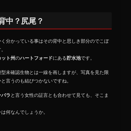
背中？尻尾？
かく分かっている事はその背中と思しき部分のでこぼ
す。
カット州
の
ハートフォード
にある
貯水池
です。
棲型未確認生物とは一線を画しますが、写真を見た限
かと言うのも結びつかないですね。
ーバラ
と言う女性の証言とも合わせて見ても、そこま
ーは何なんでしょうか。