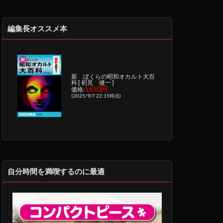
編集長オススメ本
新 ぼくらの昭和オカルト大百
科 [ 初見 健一 ]
1650円
価格:
(2025/9/7 22:15時点)
自分時間を満喫するのに最適