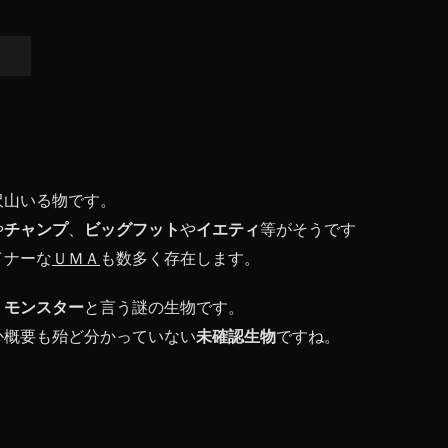
沢山いる物です。
や
チャンプ
、
ビッグフット
や
イエティ
等がそうです
イナーな
ＵＭＡ
も数多く存在します。
・モンスター
と言う謎の生物です。
か概要も殆ど分かっていない
未確認生物
ですね。