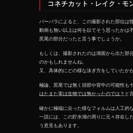
コネチカット・レイク・モ
1.2
過去
バーバラによると、この撮影された部位は
に目
動画も無い以上は何を以てそう思ったかは
撃情
報が
尻尾の部分だったと言う事でしょうか。
無い
怪物
もしくは、撮影されたのは湖面から出た部
のかもしれませんね。
又、具体的にどの様な泳ぎ方をしていたか
極論、尻尾では無く頭部や背中の可能性も
はたまた実は生物では無かったのでは？
と
確かに極端に尖った様なフォルムは人工的
一説には、この貯水湖の周りに元々存在し
う意見もあります。