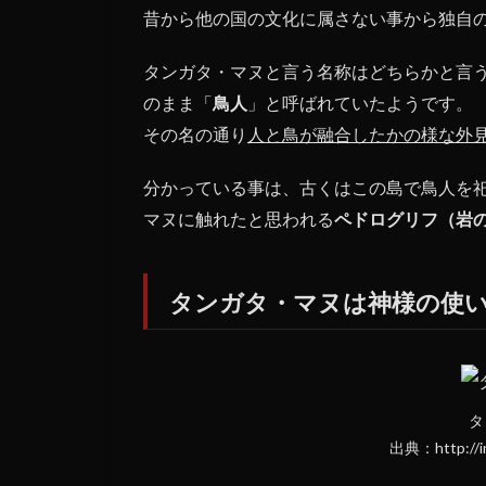
タン
昔から他の国の文化に属さない事から独自
ガ
タ・
タンガタ・マヌと言う名称はどちらかと言
マヌ
は神
のまま「
鳥人
」と呼ばれていたようです。
様の
その名の通り
人と鳥が融合したかの様な外
使い
か
分かっている事は、古くはこの島で鳥人を
1.2
マヌに触れたと思われる
ペドログリフ（岩
読め
ない
文字
タンガタ・マヌは神様の使
ロン
ゴロ
ンゴ
文字
1.3
タ
謎の
出典：http://im
多い
タン