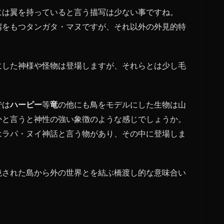
には翼を持っていると言う描写は少ない事ですね。
嘴をもつタンガタ・マヌですが、それ以外の外見的特
。
にした神様や怪物は登場しますが、それらとは少し毛
では
ハーピー
等
竜
の他にも鳥をモデルにした生物は山
かと言うと神性の強い象徴のような感じでしょうか。
はラパ・ヌイ神話と言う物があり、その中に登場しま
絶された島から外の世界とを結ぶ橋渡し的な意味合い
。