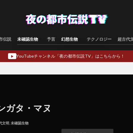
市伝説
未確認生物
予言
幻想生物
テクノロジー
超古代
水棲型
類人猿型
飛行生物型
幻想生物日本
幻想生物ヨーロッパ
幻想生物アジア
幻想生物オセアニア
幻想生物中東
YouTubeチャンネル「夜の都市伝説TV」はこちらから！
▶
ンガタ・マヌ
代文明
,
未確認生物