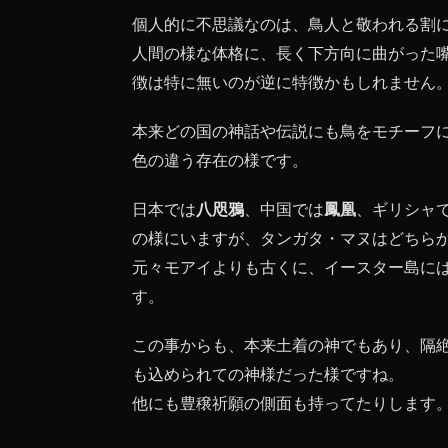
ガ
個人的に不思議なのは、鳥人と敬われる割
タ・
人間の様な体格に、長く下方向に曲がった
マヌ
と他
徴は特に無いのが逆に特徴かもしれません
の文
明と
本来どの国の神話や伝説にも鳥をモチーフ
の関
色の違う存在の様です。
係は
日本では
八咫鴉
、中国では
鳳凰
、ギリシャ
の様にいますが、タンガタ・マヌはどちら
元々モアイよりも古くに、イースター島に
す。
この事からも、本来土着の神でもあり、隔
も込められての神様だった様ですね。
他にも豊穣祈願の側面も持ってたりします