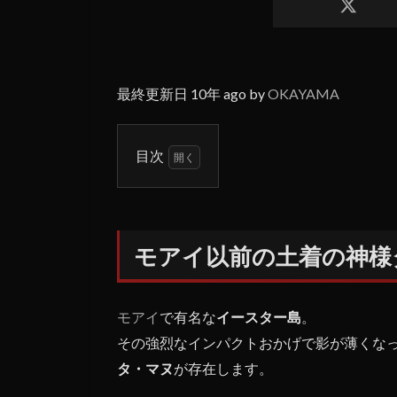
最終更新日 10年 ago by
OKAYAMA
目次
1
モア
イ以
前の
モアイ以前の土着の神様
土着
の神
様タ
ンガ
モアイ
で有名な
イースター島
。
タ・
その強烈なインパクトおかげで影が薄くな
マヌ
タ・マヌ
が存在します。
1.1