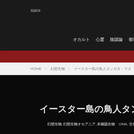
オカルト
心霊
陰謀論
都
HOME
幻想生物
イースター島の鳥人タンガタ・マヌ
イースター島の鳥人タ
幻想生物
,
幻想生物オセアニア
,
未確認生物
UMA
,
古