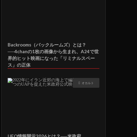
Backrooms（バックルームズ）とは？
──4chanの1枚の画像から生まれ、A24で世
界的ヒット映画になった「リミナルスペー
ス」の正体
オカルト
UFO情報開示2026とは？──米政府