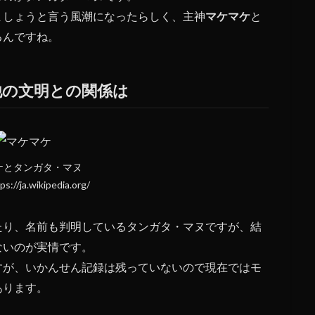
ましょうと言う風潮になったらしく、主神
マケマケ
と
るんですね。
他の文明との関係は
ケとタンガタ・マヌ
//ja.wikipedia.org/
たり、名前も判明しているタンガタ・マヌですが、結
ないのが実情です。
すが、いかんせん記録は残っていないので現在ではモ
あります。