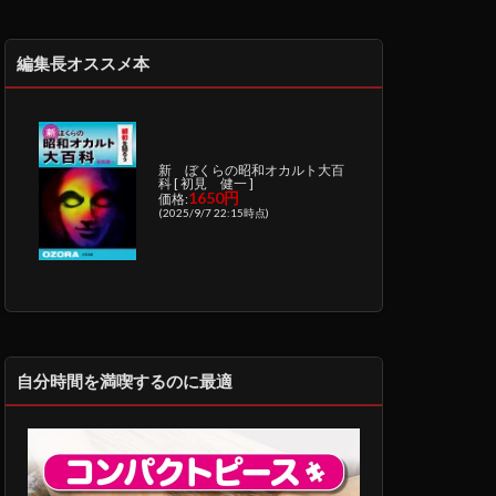
編集長オススメ本
新 ぼくらの昭和オカルト大百
科 [ 初見 健一 ]
1650円
価格:
(2025/9/7 22:15時点)
自分時間を満喫するのに最適