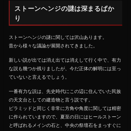
ヘン
ストーンヘンジの謎は深まるばか
ジの
り
謎は
深ま
るば
ストーンヘンジの謎に関しては沢山あります。
かり
昔から様々な議論が展開されてきました。
1.1
一番
新しい説が出ては消え出ては消えして行く中で、有力
の謎
は巨
な説も幾つか残りましたが、今だ正体の解明には至っ
石を
ていないと言えるでしょう。
どこ
から
一番有力な説は、先史時代にこの辺に住んでいた民族
どう
の天文台としての建造物と言う説です。
やっ
て運
ピラミッドと同じく非常に方角や角度に関しては精密
んで
に作られていますので、夏至の日にはヒールストーン
きた
と呼ばれるメインの石と、中央の祭壇石をまっすぐに
か