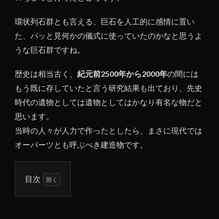
環状列石群とも言える、巨石を人工的に感情に置い
た、パッと見何かの儀式に使っていたのかなと思うよ
うな巨石群ですね。
歴史は相当古く、
紀元前2500年から2000年
の間には
もう既に存していたと言う研究結果も出ており、先史
時代の遺物としては遺物としてはかなり有名な物だと
思います。
当時の人々が人力で作ったとしたら、まさに現代では
オーパーツとも呼ぶべき建造物です。
目次
1
スト
ーン