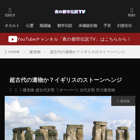
オカルト
心霊
陰謀論
都市伝説
未確認生物
予言
幻想生物
YouTubeチャンネル「夜の都市伝説TV」はこちらから！
▶
HOME
建造物
超古代の遺物か？イギリスのストーンヘンジ
超古代の遺物か？イギリスのストーンヘンジ
建造物
,
超古代文明
オーパーツ
,
古代文明
,
巨大建造物
建造物