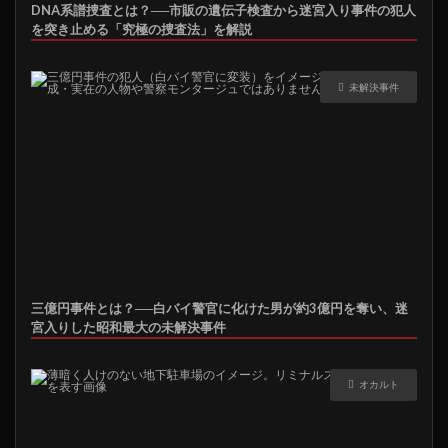
DNA系譜捜査とは？──市販の遺伝子検査から迷宮入り事件の犯人
を突き止める「究極の捜査法」を解説
未解決事件
三億円事件とは？──白バイ警官に化けた男が約3億円を奪い、迷
宮入りした昭和最大の未解決事件
オカルト