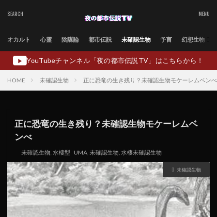
オカルト
心霊
陰謀論
都市伝説
未確認生物
予言
幻想生物
YouTubeチャンネル「夜の都市伝説TV」はこちらから！
▶
HOME
未確認生物
正に恐竜の生き残り？未確認生物モケーレムベンべ
正に恐竜の生き残り？未確認生物モケーレムベ
ンべ
未確認生物
,
水棲型
UMA
,
未確認生物
,
水棲未確認生物
未確認生物