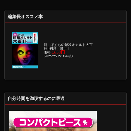
編集長オススメ本
新 ぼくらの昭和オカルト大百
科 [ 初見 健一 ]
1650円
価格:
(2025/9/7 22:15時点)
自分時間を満喫するのに最適