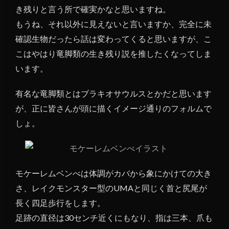
1.1
き残りと言う所で確実かなと思いますね。
ジャ
もうね、それ以外に見えないと言いますか、完全に未
ング
確認生物だったら話は変わってくると思いますが、こ
ルは
未確
こはやはり竜脚類の生き残り説を推したくなってしま
認生
います。
物の
オン
有名な竜脚類とはブラキオサウルスとかだと思います
パレ
ード
が、正に皆さんが頭に描くイメージ通りのフォルムで
しょ。
モケーレムベンべは体調がカバから象にかけての大き
さ、レイクモンスター型のUMAと同じく首と尻尾が
長く四足歩行をします。
足跡の直径は30センチ近くにもなり、指は三本、爪も