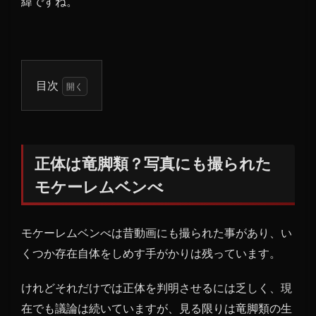
緯ですね。
目次
1
正体
は竜
脚
正体は竜脚類？写真にも撮られた
類？
モケーレムベンべ
写真
にも
撮ら
モケーレムベンべは昔動画にも撮られた事があり、い
れた
モケ
くつか存在自体をしめす手がかりは残っています。
ーレ
ムベ
けれどそれだけでは正体を判明させるには乏しく、現
ンべ
在でも議論は続いていますが、見る限りは竜脚類の生