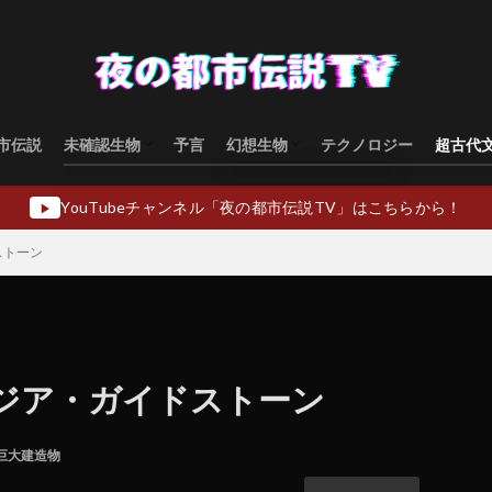
市伝説
未確認生物
予言
幻想生物
テクノロジー
超古代
水棲型
類人猿型
飛行生物型
幻想生物日本
幻想生物ヨーロッパ
幻想生物アジア
幻想生物オセアニア
幻想生物中東
YouTubeチャンネル「夜の都市伝説TV」はこちらから！
▶
ストーン
ジア・ガイドストーン
巨大建造物