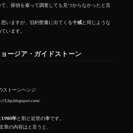
いて、探偵を雇って調査しても見つからなかったと言
と思いますが、旧約聖書に出てくる
十戒
と同じような
めています。
ジョージア・ガイドストーン
/1.bp.blogspot.com/
は
1980年
と割と近世の事です。
文章の内容はと言うと、