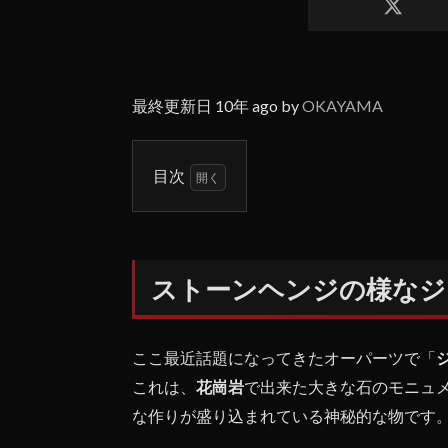
最終更新日 10年 ago by
OKAYAMA
目次
1
スト
ーン
ヘン
ストーンヘンジの様なジ
ジの
様な
ジョ
ージ
ここ最近話題になってきたオーパーツで「
ア・
これは、
花崗岩
で出来た大きな石のモニュ
ガイ
な作りが盛り込まれている神秘的な物です
ドス
トー