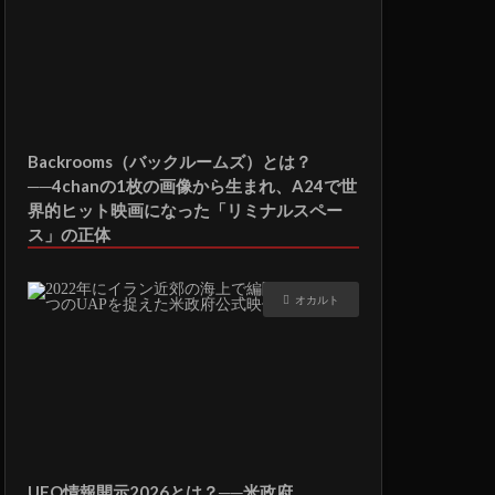
Backrooms（バックルームズ）とは？
──4chanの1枚の画像から生まれ、A24で世
界的ヒット映画になった「リミナルスペー
ス」の正体
オカルト
UFO情報開示2026とは？──米政府