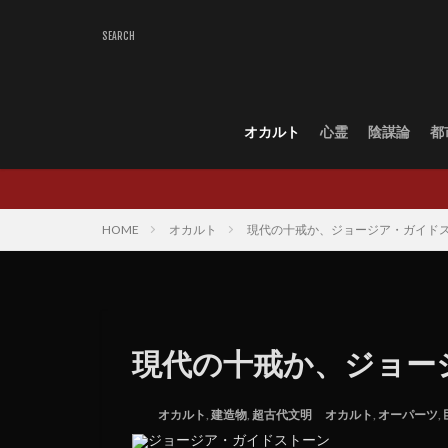
オカルト
心霊
陰謀論
都
HOME
オカルト
現代の十戒か、ジョージア・ガイド
現代の十戒か、ジョー
オカルト
,
建造物
,
超古代文明
オカルト
,
オーパーツ
,