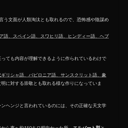
。
言う文面が人類淘汰とも取れるので、恐怖感や陰謀め
ア語、スペイン語、スワヒリ語、ヒンディー語、ヘブ
至っても内容が理解できるように作られているわけで
代ギリシャ語、バビロニア語、サンスクリット語、象
文明に対する崇敬とも取れる様な作りになっていま
ーンヘンジと言われているのには、その正確な天文学
タ
から東へ約150キロ程向かった所、
エルバート郡
と