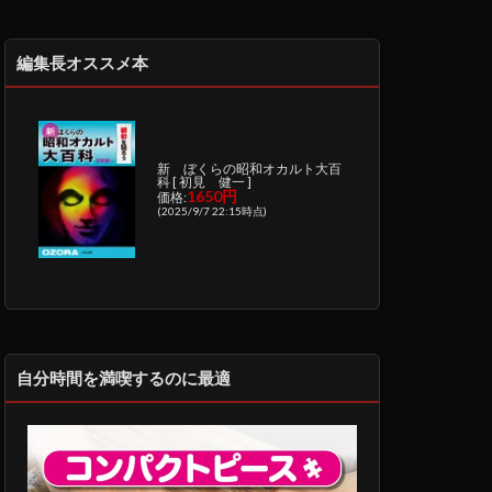
編集長オススメ本
新 ぼくらの昭和オカルト大百
科 [ 初見 健一 ]
1650円
価格:
(2025/9/7 22:15時点)
自分時間を満喫するのに最適