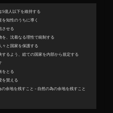
は5億人以下を維持する
産を知性のうちに導く
結させる
物を、沈着なる理性で統制する
人々と国家を保護する
決するよう、総ての国家を内部から規定する
す
衡をとる
愛を賛える
為の余地を残すこと – 自然の為の余地を残すこと