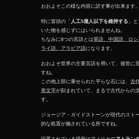
おおよそこの様な内容に訳す事が出来ます
特に冒頭の「
人工5億人以下を維持する
」と
いた物を感じずにはいられませんね。
ちなみに8つの言語とは
英語、中国語、ロシ
ライ語、アラビア語
になります。
おおよそ世界の主要言語を用いて、後世に
すね。
この他上部に乗せられた平らな石には、
古
形文字
が刻まれていて、まるで古代からの
す。
ジョージア・ガイドストーンが現代のスト
的な処置が施されている所ですね。
設置されている場所はアメリカの
アトラン