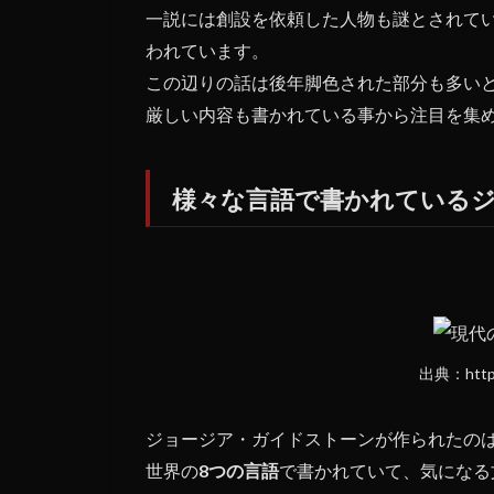
ン
一説には創設を依頼した人物も謎とされて
われています。
1.1
様々
この辺りの話は後年脚色された部分も多い
な言
厳しい内容も書かれている事から注目を集
語で
書か
れて
様々な言語で書かれている
いる
ジョ
ージ
ア・
ガイ
ドス
トー
ン
出典：http:/
1.2
創設
ジョージア・ガイドストーンが作られたの
した
のは
世界の
8つの言語
で書かれていて、気になる
秘密