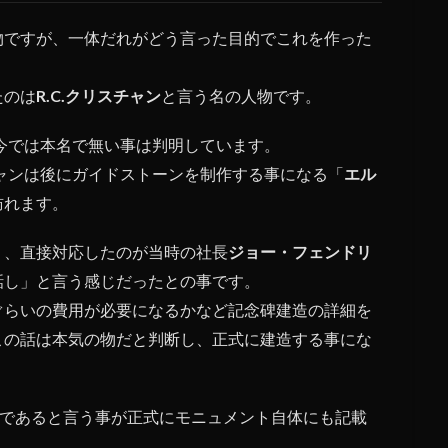
物ですが、一体だれがどう言った目的でこれを作った
たのは
R.C.クリスチャン
と言う名の人物です。
今では本名で無い事は判明しています。
チャンは後にガイドストーンを制作する事になる「
エル
訪れます。
り、直接対応したのが当時の社長
ジョー・フェンドリ
話し」と言う感じだったとの事です。
ぐらいの費用が必要になるかなど記念碑建造の詳細を
この話は本気の物だと判断し、正式に建造する事にな
偽名であると言う事が正式にモニュメント自体にも記載