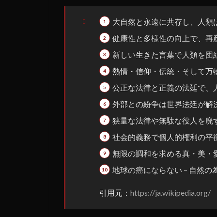
結社
か
大自然と永遠に共存し、人類
1.3
健康性と多様性の向上で、再
薔薇
新しい生きた言葉で人類を団
十字
団と
熱情・信仰・伝統・そして万
は
公正な法律と正義の法廷で、
1.4
外部との紛争は世界法廷が解
ジョ
ージ
狭量な法律や無駄な役人を廃
ア・
ガイ
社会的義務で個人的権利の平
ドス
無限の調和を求める真・美・
トー
ンの
地球の癌にならない – 自然の
まと
め
引用元：
https://ja.wikipedia.org/