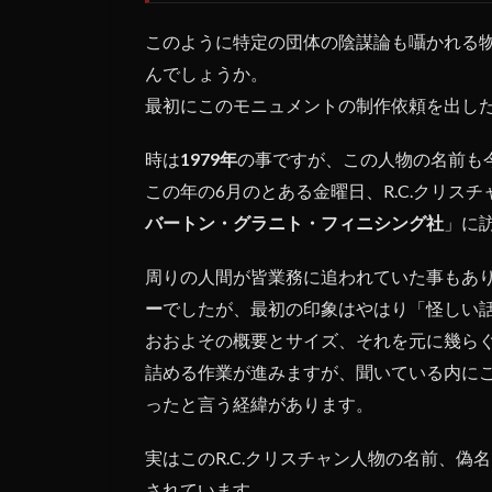
このように特定の団体の陰謀論も囁かれる
んでしょうか。
最初にこのモニュメントの制作依頼を出し
時は
1979年
の事ですが、この人物の名前も
この年の6月のとある金曜日、R.C.クリス
バートン・グラニト・フィニシング社
」に
周りの人間が皆業務に追われていた事もあ
ー
でしたが、最初の印象はやはり「怪しい
おおよその概要とサイズ、それを元に幾ら
詰める作業が進みますが、聞いている内に
ったと言う経緯があります。
実はこのR.C.クリスチャン人物の名前、
されています。