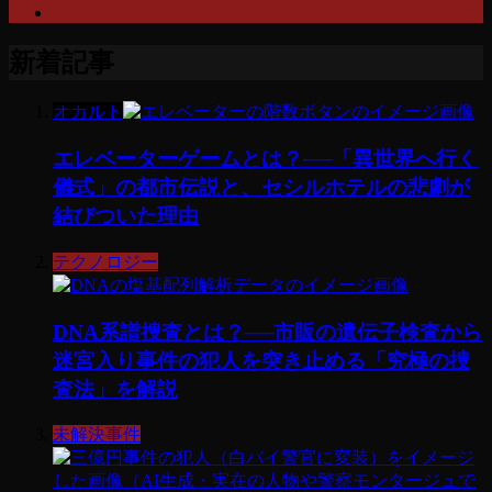
新着記事
オカルト
エレベーターゲームとは？──「異世界へ行く
儀式」の都市伝説と、セシルホテルの悲劇が
結びついた理由
テクノロジー
DNA系譜捜査とは？──市販の遺伝子検査から
迷宮入り事件の犯人を突き止める「究極の捜
査法」を解説
未解決事件