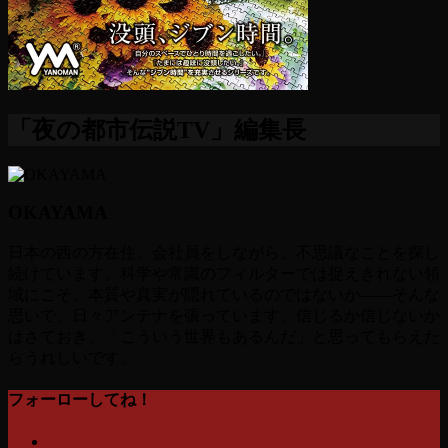
「夜の都市伝説TV」編集長
OKAYAMA
日本の西の方在住。会社員をしながら、不思議なことを探し
続けています。科学や常識のフィルターでは捉えきれない領
域にこそ、本質や真実が隠れているのではないか――そんな
思いで、日々アンテナを張っています。信じるか信じないか
はさておき、「こういう世界もあるんだ」と思ってもらえた
らうれしいです。
フォーローしてね！