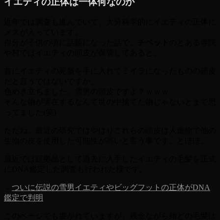
イエティの正体は一体何なのか
近年では調査も進んでいて、大分科学的にイエティの正体に
メスが入っています。
自分が子供の頃に話題になった話で、
チベット
のとある寺院
や村ではイエティの頭皮が保管してあると。
昔にイエティの死骸を手に入れてミイラになったものの頭皮
だと言うではないですか。
色めき立ちました。雪男の頭皮ですよ？ｗｗｗ
そんな物が実在するなんて世の中捨てた物じゃないとまで思
ってました(笑)
ただね、最近の研究ではやはりこれらの頭皮は人造物で他の
生物の皮を使用した可能性が高いと言う事です。とほほ。
最近では証拠品として過去に入手したイエティの毛髪を正式
にDNA鑑定した調査も行われた様です。
→
ついに伝説の雪男イエティやビッグフットの正体がDNA
鑑定で判明
このページでも書かれていますが、残念ながら殆どの毛髪は