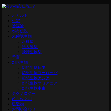
オカルト
心霊
陰謀論
都市伝説
未確認生物
水棲型
類人猿型
飛行生物型
予言
幻想生物
幻想生物日本
幻想生物ヨーロッパ
幻想生物アジア
幻想生物オセアニア
幻想生物中東
テクノロジー
超古代文明
建造物
お問い合わせ