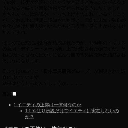
その後、技術が発達してヒマラヤと言えども人の足が入るよ
うになると続々と目撃情報が寄せられるようになりました。
もちろん中には誤認や、でっち上げも含まれているでしょう
が、それ以上に世間に認知された事と、雪山に未知で独自の
進化を遂げた類人猿がいるかもと言う事で盛り上がりを見せ
たんですね。
はじめて正式に調査隊が結成されたのが、1954年のイギリス
の新聞「
デイリー・メール紙
」上で記載された物ですが、そ
れに続けと言わんばかりに色んな国で雪男調査隊が結成され
るようになります。
日本では1959年に「
日本雪男研究グループ
」が創設されて調
査に赴いています。
結果はどうだったんでしょうか。。。。
目次
1
イエティの正体は一体何なのか
1.1
やはり伝説だけでイエティは実在しないの
か？