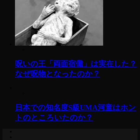
呪いの王「両面宿儺」は実在した？
なぜ呪物となったのか？
日本での知名度S級UMA河童はホン
トのところいたのか？