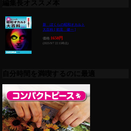
編集長オススメ本
新 ぼくらの昭和オカルト
大百科 [ 初見 健一 ]
1650円
価格:
(2025/9/7 22:15時点)
自分時間を満喫するのに最適