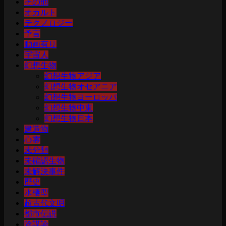
その他
オカルト
テクノロジー
予言
動画有り
宇宙人
幻想生物
幻想生物アジア
幻想生物オセアニア
幻想生物ヨーロッパ
幻想生物中東
幻想生物日本
建造物
心霊
未分類
未確認生物
未解決事件
歴史
水棲型
超古代文明
都市伝説
陰謀論