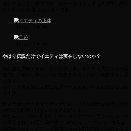
既存の山に住む動物の物、ただ一部は
ホッキョクグマ
と酷似
したDNAが採取されたようです。
引用元：Youtube
引用元：Youtube
やはり伝説だけでイエティは実在しないのか？
個人的な見解ですが、ビッグフット、イエティ共に上記の調
査ではいまいち芳しくない結果が出ましたが、実在すると思
います。
あくまで個人的な見解なんでソースもあったものではないん
ですが。
ヒマラヤにホッキョクグマがいないことは確かなので、未知
の熊の交配種ではないかなと思います。
ちなみにこの時の酷似したホッキョクグマと言うのが2004年
に発見された10万年前の物のDNAだそうですから、大昔は
今のチベット・ヒマラヤ地域に当たる所に熊がいたのかもし