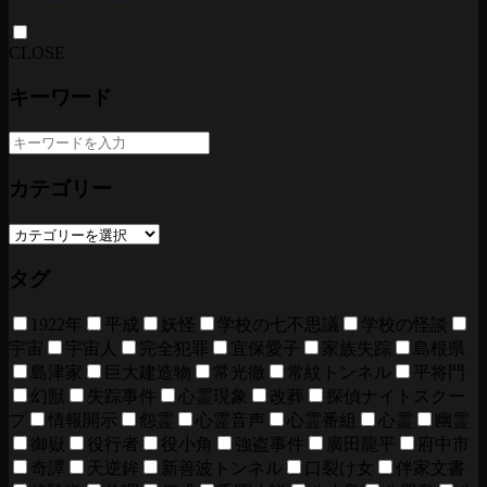
CLOSE
キーワード
カテゴリー
タグ
1922年
平成
妖怪
学校の七不思議
学校の怪談
宇宙
宇宙人
完全犯罪
宜保愛子
家族失踪
島根県
島津家
巨大建造物
常光徹
常紋トンネル
平将門
幻獣
失踪事件
心霊現象
改葬
探偵ナイトスクー
プ
情報開示
怨霊
心霊音声
心霊番組
心霊
幽霊
御嶽
役行者
役小角
強盗事件
廣田龍平
府中市
奇譚
天逆鉾
新善波トンネル
口裂け女
伴家文書