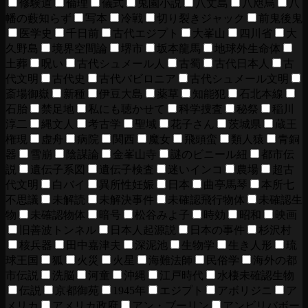
修験道
倫理
儀式
兎園小説
八丈島
八咫烏
八
幡の藪知らず
写本
冷戦
切り裂きジャック
前鬼後鬼
医学史
千日前
古代エジプト
大峯山
四川省
大
久野島
境界空間論
堺市
坂本龍馬
地球外生命体
土葬
呪い
古代シュメール人
古蜀
古代日本人
古
代文明
古代史
古代バビロニア
古代シュメール文明
斎場御嶽
新種
伊豆大島
薬草
知能犯
石北本線
石胎
禁足地
私にも聴かせて
科学捜査
秘祭
稲川
淳二
縄文人
考古学
聖域
花子さん
茨城県
蔵王
権現
虚舟
病院
関西
魔女
飛頭蛮
類人猿
青銅
器
雪崩
陰謀論
金峯山寺
謎のビニール紐
都市伝
説
遺伝子系図
遺伝子検査
迷いインコ
農場
超古
代文明
白バイ
異所性妊娠
日本
曲亭馬琴
本所七
不思議
未解読
未解決事件
未確認飛行物体
未確認生
物
未確認物体
暗号
松谷みよ子
時効
昭和
映画
旧善波トンネル
日本人起源説
日本の事件
杉沢村
核兵器
田中嘉津夫
深泥池
生物学
生き人形
琉
球王国
狐
火災
火星
海難法師
民俗学
海外の都
市伝説
洗脳
河童
沖縄
江戸時代
水棲未確認生物
伝説
京都御苑
1945年
エジプト
アボリジニ
ア
メリカ
アメリカ政府
アン・ブーリン
アンビリバボー