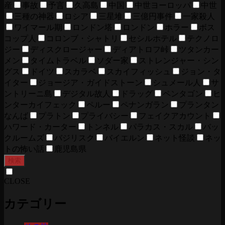
産
事故
予言
久高島
中国
中世ヨーロッパ
中世
三種の神器
ロシア
三星堆
三億円事件
一家殺人
ワイマール期
ロンドン塔
ロンドン
ホラー
ボス
コップ人
コロンブ・シャトリ
セシルホテル
テクノロ
ジー
ディスクロージャー
ディアトロフ峠
ツタンカー
メン
タイムトラベル
ソダー家
ストレンジャー・シン
グス
ドイツ
スカラベ
スカイフィッシュ
ジョン・タ
イター
ジョージア・ガイドストーン
シュメール人
サ
ントリーニ島
デジタル故人
ドラッグ
ペンタゴン
ヒ
ンターカイフェック
ペルー
ペナンガラン
プランタン
なんば
プラトン
プライバシー
フェイクアカウント
ハワード・カーター
トンネル
パラカス・スカル
バッ
クルームズ
バジリスク
バイエルン
ネット怪談
ネッ
トの怖い話
鹿児島県
検索
CLOSE
カテゴリー