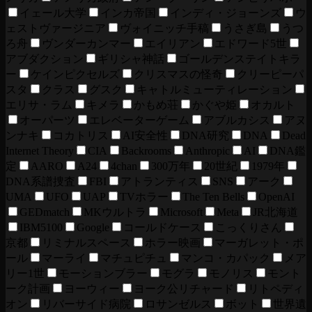
イェール大学
インカ帝国
インディ・ジョーンズ
ウ
ェストヴァージニア
ヴォイニッチ手稿
うさぎ島
うつ
ろ舟
ヴンダーカンマー
エイリアン
エドワード5世
アブダクション
ギリシャ神話
ゴールデンステイトキラ
ー
ケインピクセルズ
クリスマスの怪奇
クリーピーパ
スタ
クラス
グスク
キャトルミューティレーション
エリサ・ラム
キメラ
かもめ荘
かぐや姫
オカルト
オーパーツ
エレベーターゲーム
アブルカシス
アヌ
ンナキ
コカトリス
AI安全性
DNA研究
DNA
Dead
Internet Theory
CIA
Backrooms
Anthropic
AI
DNA鑑
定
AARO
A24
4chan
300万年
20世紀
1979年
DNA系譜捜査
FBI
アトランティス
SNS
アーク
UMA
UFO
UAP
TVホラー
The Ten Bells
OpenAI
GEDmatch
MKウルトラ
Microsoft
Meta
JR北海道
IBM5100
Google
コールドケース
こっくりさん
京都
リミナルスペース
ホラー映画
マーガレット・ポ
ール
マーライ
マチュピチュ
マンコ・カパック
メア
リー1世
モーションブラー
モグラ
モノリス
モント
ーク計画
ヨーウィー
ヨーク公リチャード
リトペディ
オン
リバーサイド病院
ロサンゼルス
ボット
世界遺