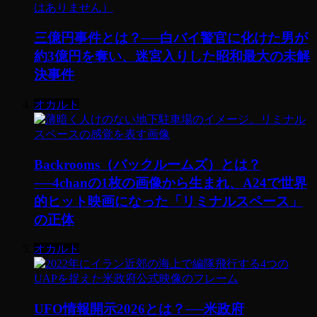
三億円事件とは？──白バイ警官に化けた男が
約3億円を奪い、迷宮入りした昭和最大の未解
決事件
オカルト
Backrooms（バックルームズ）とは？
──4chanの1枚の画像から生まれ、A24で世界
的ヒット映画になった「リミナルスペース」
の正体
オカルト
UFO情報開示2026とは？──米政府