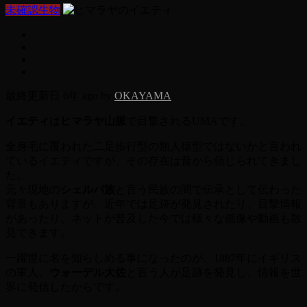
未確認生物
最終更新日 6年 ago by
OKAYAMA
イエティ
は
ヒマラヤ山脈
で目撃されるUMAです。
全身毛に覆われた二足歩行型の類人猿型ではないかと言われ
ているイエティですが、その存在は昔から信じられてきまし
た。
元々現地の
シェルバ族
と言う民族の間で伝承として伝わった
背景もありますが、近年では足跡が発見されたり、目撃情報
があったり、ネットが普及した今では様々な画像や動画も散
見できます。
一躍世に名を知らしめる事になったのが、1887年にイギリス
の軍人、
ウォーデル大佐
と言う人が足跡を発見し、情報を世
界に発信したからです。