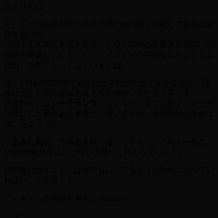
れませんね。
そしてその生物が長い年月の間に他の熊と交配して独自の進
化を遂げた。
そのまま人間に発見されることなく即時の生態系を雪深い山
の奥で形成してたとしたら、イエティの存在もなんとなくま
だ信じる気になってしまいますね。
良くUMAの話の中で過去には未知の生物でありながら、現
在は当たり前に認知されてる生物がいると言う事です。
代表的なのは
シーラカンス
でしょうか、今では誰でもが一度
は耳にした事のある名前だと思いますが、発見当時は学会は
沸いたようです。
「
生きた化石
」の異名を持つほどですから、これも一種の
UMAが発見されたと同じ状況だと言えるでしょう。
10年後にはイエティは誰でもしってるような動物になってい
ればいいですね！！
アイキャッチ画像引用元：Youtube