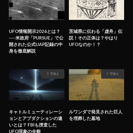
UFO情報開示2026とは？
茨城県に伝わる「虚舟」伝
──米政府「PURSUE」で公
説！その正体は？やはり
開された公式UAP記録の中
UFOなのか！？
身を徹底解説
宇宙人
宇宙人
キャトルミューティレーシ
ルワンダで発見された巨人
ョンとアブダクションの違
を埋葬した墓地
いとは？ FBIも捜査した
UFO現象の全貌