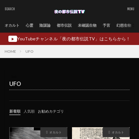
オカルト
心霊
陰謀論
都市伝説
未確認生物
予言
幻想生物
YouTubeチャンネル「夜の都市伝説TV」はこちらから！
▶
HOME
UFO
TAG
UFO
新着順
人気順
お勧めカテゴリ
未分類
オカルト
オカルト