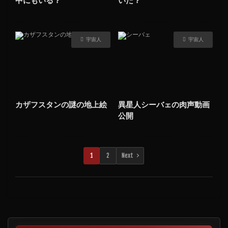
宇宙人
宇宙人
カザフスタンの謎の地上絵
異星人シーバェの肉声動画
公開
1
2
Next