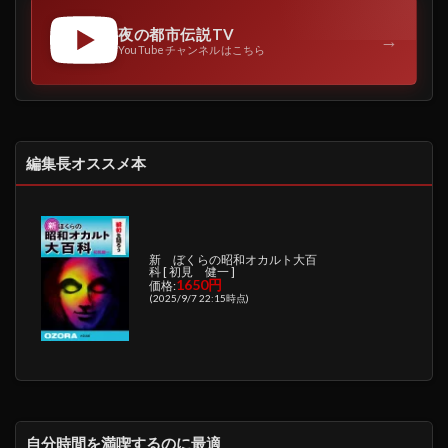
夜の都市伝説TV
→
YouTubeチャンネルはこちら
編集長オススメ本
新 ぼくらの昭和オカルト大百
科 [ 初見 健一 ]
1650円
価格:
(2025/9/7 22:15時点)
自分時間を満喫するのに最適