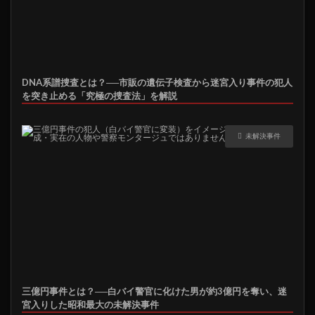
DNA系譜捜査とは？──市販の遺伝子検査から迷宮入り事件の犯人
を突き止める「究極の捜査法」を解説
未解決事件
三億円事件とは？──白バイ警官に化けた男が約3億円を奪い、迷
宮入りした昭和最大の未解決事件