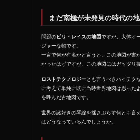
だ南極
が未発
まだ南極が未発見の時代の地
見の時
代の地
図に南
問題の
極
ピリ・レイスの地図
ですが、大体オ
が！？
ジャーな物です。
2
一言で何が有名かと言うと、この地図が書
当
かったはずですが
、この地図にはガッツリ
時
の
ロストテクノロジー
とも言うべきハイテク
提
督
に考えて単純に既に当時世界地図は思った
の
を呼んだ古地図です。
名
前
世界の謎好きの琴線を揺さぶらす何とも言
を
冠
はどうなっているんでしょうか。
す
る
地