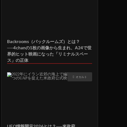
Backrooms（バックルームズ）とは？
──4chanの1枚の画像から生まれ、A24で世
界的ヒット映画になった「リミナルスペー
ス」の正体
オカルト
UFO情報開示2026とは？──米政府