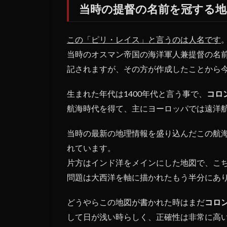
当時の提督の名前を冠する地
図
3
ピ
この「ピリ・レイス」と言うのは人名です
リ・レ
イスの
当時のオスマン帝国の海洋軍人兼提督の名
地図は
記されますが、その方が作成したことから
本当に
オーパ
ーツ
生まれた年代は1400年代と言う事で、
コロ
か！？
航海時代を得て、主にヨーロッパでは遠洋
当時の最新の地理情報を盛り込んだこの航
れています。
片方はインド洋をメインにした地図で、こ
問題は大西洋を軸に描かれたもう半分にあ
どうやらこの地図が書かれた時はまだ
コロ
して日が浅い時らしく、正確性は非常に高