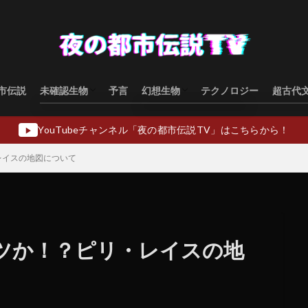
市伝説
未確認生物
予言
幻想生物
テクノロジー
超古代
水棲型
類人猿型
飛行生物型
幻想生物日本
幻想生物ヨーロッパ
幻想生物アジア
幻想生物オセアニア
幻想生物中東
YouTubeチャンネル「夜の都市伝説TV」はこちらから！
▶
レイスの地図について
ツか！？ピリ・レイスの地