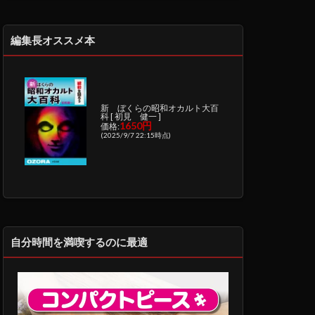
編集長オススメ本
新 ぼくらの昭和オカルト大百
科 [ 初見 健一 ]
1650円
価格:
(2025/9/7 22:15時点)
自分時間を満喫するのに最適