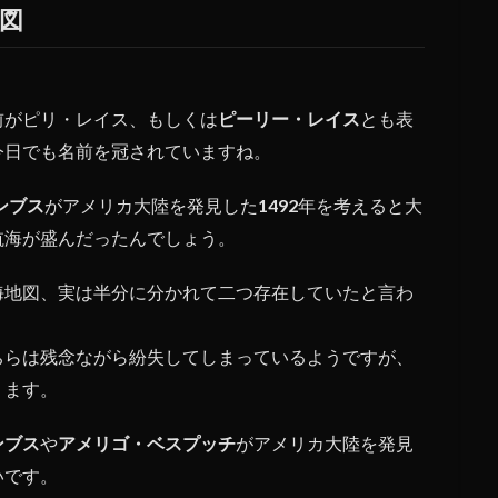
図
。
前がピリ・レイス、もしくは
ピーリー・レイス
とも表
今日でも名前を冠されていますね。
ンブス
がアメリカ大陸を発見した
1492
年を考えると大
航海が盛んだったんでしょう。
海地図、実は半分に分かれて二つ存在していたと言わ
ちらは残念ながら紛失してしまっているようですが、
ります。
ンブス
や
アメリゴ・ベスプッチ
がアメリカ大陸を発見
いです。