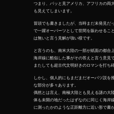
つまり、パッと見アメリカ、アフリカの両
も見えてしまいます。
冒頭でも書きましたが、当時まだ未発見だ
で一躍オーパーツとして世間を賑わせるこ
は無いと言う見解が強い様です。
と言うのも、南米大陸の一部が紙面の都合
海岸線に酷似した事がその答えと言う意見
またしても超古代文明好きのロマンを打ち
しかし、個人的にもまだまだオーパツ説を
な部分が多々あります。
偶然とは言え、南極大陸とも見える謎の大
体も未開の地だったはずなのに同じく海岸
に測ったかのような正距離方に近い形で書