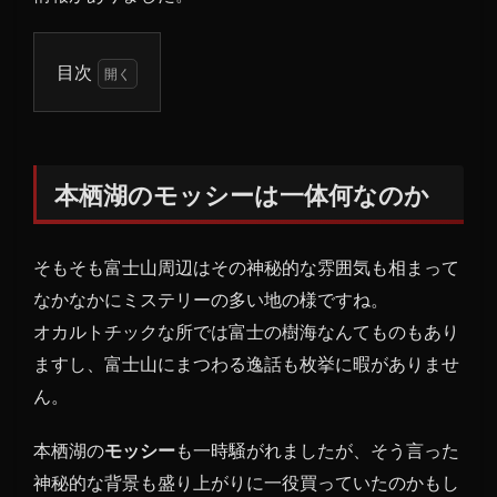
目次
1
本栖
湖の
モッ
本栖湖のモッシーは一体何なのか
シー
は一
体何
そもそも富士山周辺はその神秘的な雰囲気も相まって
なの
なかなかにミステリーの多い地の様ですね。
か
オカルトチックな所では富士の樹海なんてものもあり
1.1
ますし、富士山にまつわる逸話も枚挙に暇がありませ
本栖
ん。
湖自
体が
未確
本栖湖の
モッシー
も一時騒がれましたが、そう言った
認生
神秘的な背景も盛り上がりに一役買っていたのかもし
物存