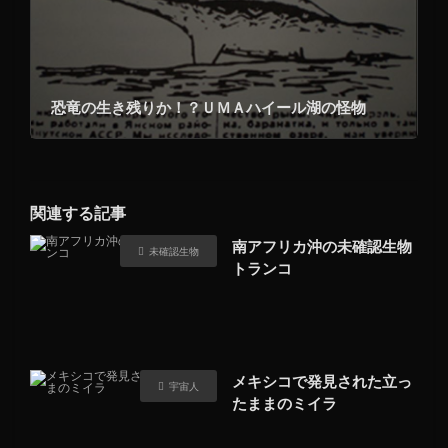
恐竜の生き残りか！？ＵＭＡハイール湖の怪物
関連する記事
南アフリカ沖の未確認生物
未確認生物
トランコ
メキシコで発見された立っ
宇宙人
たままのミイラ