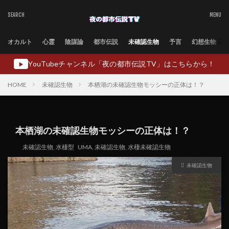
オカルト
心霊
陰謀論
都市伝説
未確認生物
予言
幻想生物
YouTubeチャンネル「夜の都市伝説TV」はこちらから！
▶
HOME
未確認生物
本栖湖の未確認生物モッシーの正体は！？
本栖湖の未確認生物モッシーの正体は！？
未確認生物
,
水棲型
UMA
,
未確認生物
,
水棲未確認生物
未確認生物