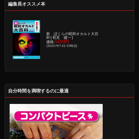
編集長オススメ本
新 ぼくらの昭和オカルト大百
科 [ 初見 健一 ]
1650円
価格:
(2025/9/7 22:15時点)
自分時間を満喫するのに最適