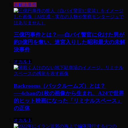
未解決事件
三億円事件とは？──白バイ警官に化けた男が
約3億円を奪い、迷宮入りした昭和最大の未解
決事件
オカルト
Backrooms（バックルームズ）とは？
──4chanの1枚の画像から生まれ、A24で世界
的ヒット映画になった「リミナルスペース」
の正体
オカルト