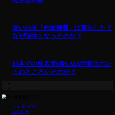
認生物10選
呪いの王「両面宿儺」は実在した？
なぜ呪物となったのか？
日本での知名度S級UMA河童はホン
トのところいたのか？
ライター紹介
お知らせ