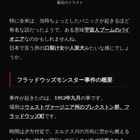
最近のイラスト
刻に
発生
して
特に全米は、当時ちょっとしたパニックが起きるほど
いた
有名な話だったようで、ある意味
宇宙人ブームのパイ
UFO
オニア
なのかもしれませんね。
目撃
事件
日本で言う所の
口裂け女
や
人面犬
みたいな感じでしょ
うか。
フラッドウッズモンスター事件の概要
事件が起きたのは、
1952年九月
の事です。
場所は
ウェストヴァージニア州のブレクストン群、フ
ラッドウッズ町
です。
時間は夕方付近で、エルクス川の方向に空から燃える