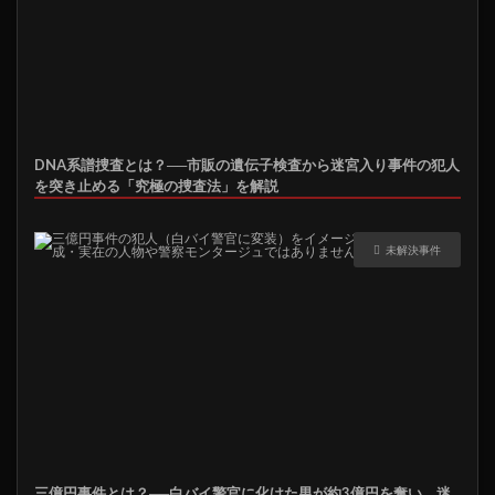
DNA系譜捜査とは？──市販の遺伝子検査から迷宮入り事件の犯人
を突き止める「究極の捜査法」を解説
未解決事件
三億円事件とは？──白バイ警官に化けた男が約3億円を奪い、迷