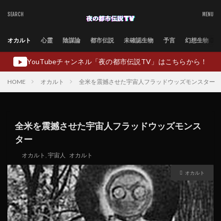
オカルト
心霊
陰謀論
都市伝説
未確認生物
予言
幻想生物
YouTubeチャンネル「夜の都市伝説TV」はこちらから！
▶
HOME
オカルト
全米を震撼させた宇宙人フラッドウッズモンスター
全米を震撼させた宇宙人フラッドウッズモンス
ター
オカルト
,
宇宙人
オカルト
オカルト