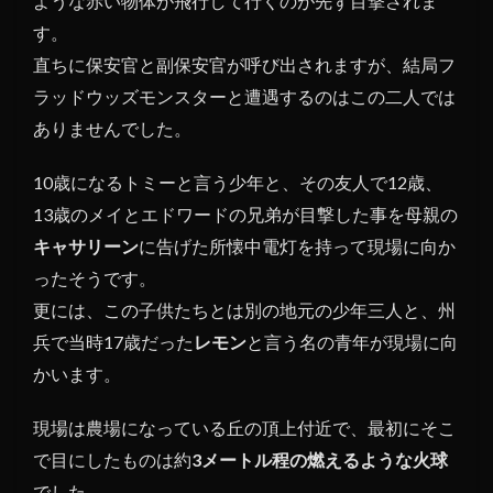
ような赤い物体が飛行して行くのが先ず目撃されま
す。
直ちに保安官と副保安官が呼び出されますが、結局フ
ラッドウッズモンスターと遭遇するのはこの二人では
ありませんでした。
10歳になるトミーと言う少年と、その友人で12歳、
13歳のメイとエドワードの兄弟が目撃した事を母親の
キャサリーン
に告げた所懐中電灯を持って現場に向か
ったそうです。
更には、この子供たちとは別の地元の少年三人と、州
兵で当時17歳だった
レモン
と言う名の青年が現場に向
かいます。
現場は農場になっている丘の頂上付近で、最初にそこ
で目にしたものは約
3メートル程の燃えるような火球
でした。