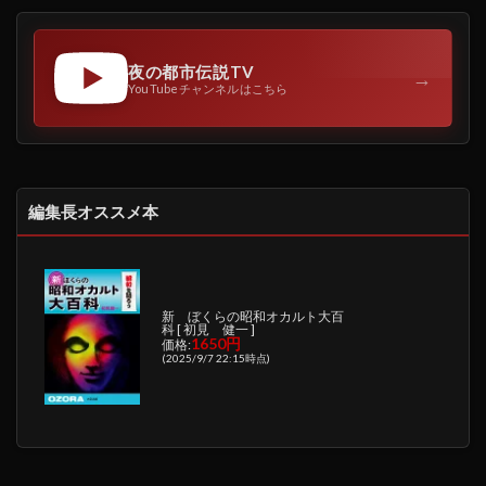
夜の都市伝説TV
→
YouTubeチャンネルはこちら
編集長オススメ本
新 ぼくらの昭和オカルト大百
科 [ 初見 健一 ]
1650円
価格:
(2025/9/7 22:15時点)