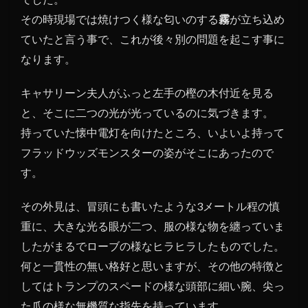
その時現場では焼けつく様な匂いのする
霧
が立ち込め
ていたと言う事で、これが後々別の問題を起こす事に
なります。
キャサリーン夫人がふっと左手の樫の木付近を見る
と、そこに二つの光が光っているのに気づきます。
持っていた懐中電灯を向けたところ、いよいよ持って
フラッドウッズモンスターの姿がそこにあったので
す。
その外見は、冒頭にも書いたような3メートル程の慎
重に、大きな光る眼が二つ、服の様な物を纏っていま
したがまるでローブの様なヒラヒラしたものでした。
何と一貫性の無い格好と思いますが、その他の特徴と
してはトランプのスペードの様な頭部に細い腕、尖っ
た爪の様な無機質な指先を持っています。