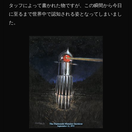
タッフによって書かれた物ですが、この瞬間から今日
フラ
ッド
に至るまで世界中で認知される姿となってしまいまし
ウッ
た。
ズモ
ンス
ター
事件
の概
要
1.2
遭遇
した
人た
ちの
体調
の異
変
1.3
同時