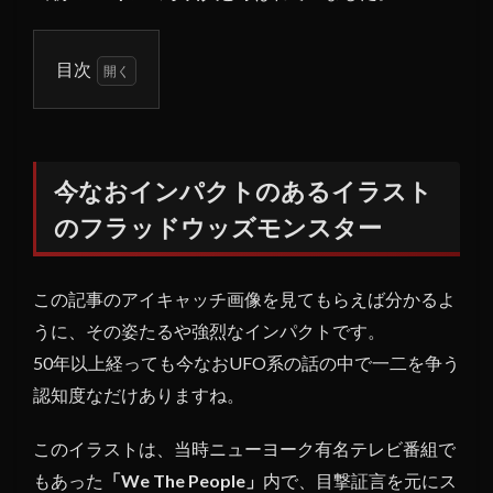
目次
1
今な
おイ
ンパ
今なおインパクトのあるイラスト
クト
のフラッドウッズモンスター
のあ
るイ
ラス
この記事のアイキャッチ画像を見てもらえば分かるよ
トの
フラ
うに、その姿たるや強烈なインパクトです。
ッド
50年以上経っても今なおUFO系の話の中で一二を争う
ウッ
認知度なだけありますね。
ズモ
ンス
ター
このイラストは、当時ニューヨーク有名テレビ番組で
もあった
「We The People」
内で、目撃証言を元にス
1.1