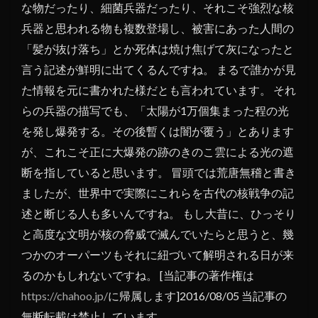
な物だったり、細菌兵器だったり、それこそ強烈な核
兵器と思われる物も複数登場し、被害にあった人間の
「髪が抜け落ち」とか死体は焼け焦げて灰になったと
言う記述が鮮明に出てくるんですね。 まるで誰かが見
た情報を元に書かれた様だとも言われています。 それ
らの兵器の描写でも、「太陽が1万個集まった程の光
を発し爆発する。その後暫くは闇が覆う」とあります
が、これこそ正に大爆発の跡のきのこ雲による光の遮
断を指していると思います。 冒頭では荒唐無稽と書き
ましたが、世界中で実際にこれらを古代の核戦争の記
述と断じる人も多いんですね。 もし大昔に、ひっそり
と高度な文明が核の脅威で滅んでいたらと思うと、幾
つかのオーパーツもそれに紐づいて解明される日が来
るのかもしれないですね。 [当記事の著作権は
https://chahoo.jp/
に帰属します]2016/08/05 当記事の
無断転載は禁止しています。