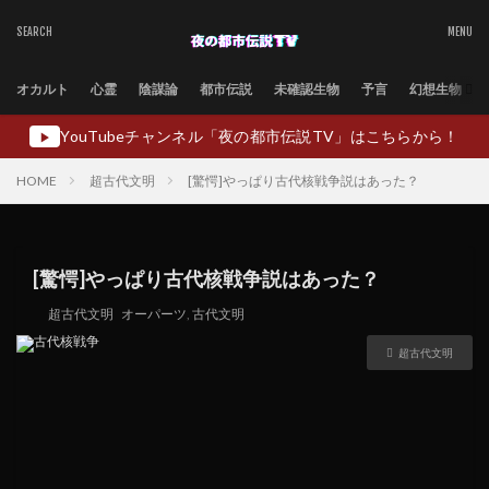
オカルト
心霊
陰謀論
都市伝説
未確認生物
予言
幻想生物
YouTubeチャンネル「夜の都市伝説TV」はこちらから！
▶
HOME
超古代文明
[驚愕]やっぱり古代核戦争説はあった？
[驚愕]やっぱり古代核戦争説はあった？
超古代文明
オーパーツ
,
古代文明
超古代文明