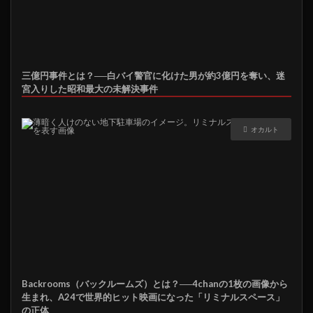
三億円事件とは？──白バイ警官に化けた男が約3億円を奪い、迷
宮入りした昭和最大の未解決事件
オカルト
Backrooms（バックルームズ）とは？──4chanの1枚の画像から
生まれ、A24で世界的ヒット映画になった「リミナルスペース」
の正体