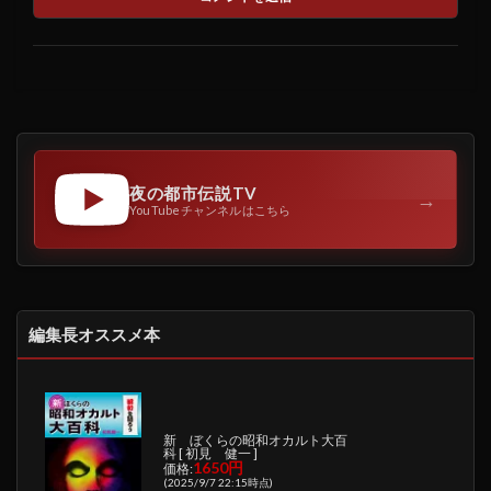
夜の都市伝説TV
→
YouTubeチャンネルはこちら
編集長オススメ本
新 ぼくらの昭和オカルト大百
科 [ 初見 健一 ]
1650円
価格:
(2025/9/7 22:15時点)