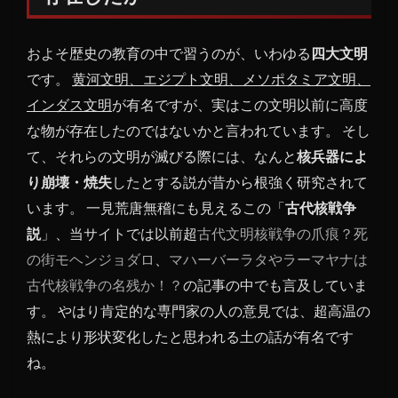
古代
文明
およそ歴史の教育の中で習うのが、いわゆる
四大文明
は存
在し
です。
黄河文明、エジプト文明、メソポタミア文明、
たか
インダス文明
が有名ですが、実はこの文明以前に高度
1.1
な物が存在したのではないかと言われています。 そし
砂が
て、それらの文明が滅びる際には、なんと
核兵器によ
解け
り崩壊・焼失
したとする説が昔から根強く研究されて
るほ
どの
います。 一見荒唐無稽にも見えるこの「
古代核戦争
高温
説
」、当サイトでは以前超
古代文明核戦争の爪痕？死
は古
の街モヘンジョダロ
、
マハーバーラタやラーマヤナは
代に
存在
古代核戦争の名残か！？
の記事の中でも言及していま
した
す。 やはり肯定的な専門家の人の意見では、超高温の
のか
熱により形状変化したと思われる土の話が有名です
1.2
ね。
アメ
リカ