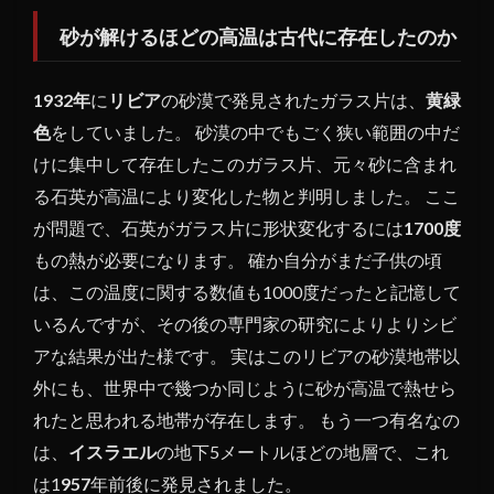
で初
砂が解けるほどの高温は古代に存在したのか
の核
実験
を行
1932年
に
リビア
の砂漠で発見されたガラス片は、
黄緑
った
色
をしていました。 砂漠の中でもごく狭い範囲の中だ
ら同
けに集中して存在したこのガラス片、元々砂に含まれ
じ現
象が
る石英が高温により変化した物と判明しました。 ここ
起き
が問題で、石英がガラス片に形状変化するには
1700度
た
もの熱が必要になります。 確か自分がまだ子供の頃
1.3
は、この温度に関する数値も1000度だったと記憶して
鍵を
いるんですが、その後の専門家の研究によりよりシビ
握る
物語
アな結果が出た様です。 実はこのリビアの砂漠地帯以
はイ
外にも、世界中で幾つか同じように砂が高温で熱せら
ンド
れたと思われる地帯が存在します。 もう一つ有名なの
と中
は、
イスラエル
国に
の地下5メートルほどの地層で、これ
ある
は1
957
年前後に発見されました。