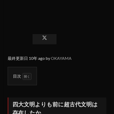
最終更新日 10年 ago by
OKAYAMA
目次
1
四大
文明
より
四大文明よりも前に超古代文明は
も前
存在したか
に超