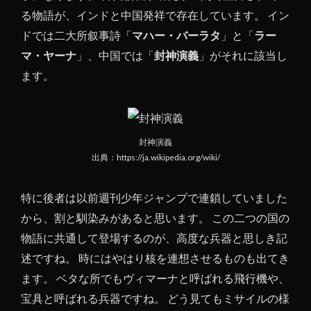
る物語が、インドと中国発祥で存在しています。 イン
ドでは二大所叙事詩「
マハー・バーラタ
」と「
ラー
マ・ヤーナ
」、中国では「
封神演義
」がそれに該当し
ます。
封神演義
出典：https://ja.wikipedia.org/wiki/
特に後者は以前週刊少年ジャンプで連鎖していました
から、割と馴染みがあると思います。 この二つの国の
物語に共通して登場するのが、高度な兵器と思しき記
述ですね。 時にはやはり核を連想させるものも出てき
ます。 ベタな所でもヴィマーナと呼ばれる飛行機や、
宝具と呼ばれる兵器ですね。 どう見てもミサイルの様