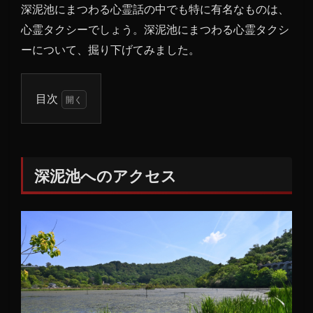
深泥池にまつわる心霊話の中でも特に有名なものは、
心霊タクシーでしょう。深泥池にまつわる心霊タクシ
ーについて、掘り下げてみました。
目次
1
深泥
池へ
のア
深泥池へのアクセス
クセ
ス
2
「深
泥池
ま
で…」
深夜