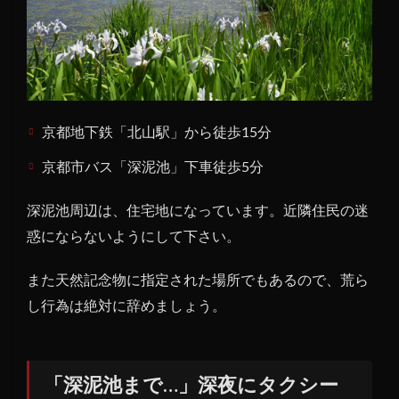
にタ
クシ
ーに
乗り
込ん
だ女
性
京都地下鉄「北山駅」から徒歩15分
3
京都市バス「深泥池」下車徒歩5分
「花
山ま
深泥池周辺は、住宅地になっています。近隣住民の迷
で…」
惑にならないようにして下さい。
深泥
池か
らタ
また天然記念物に指定された場所でもあるので、荒ら
クシ
し行為は絶対に辞めましょう。
ーに
乗り
込ん
だ女
「深泥池まで…」深夜にタクシー
性客