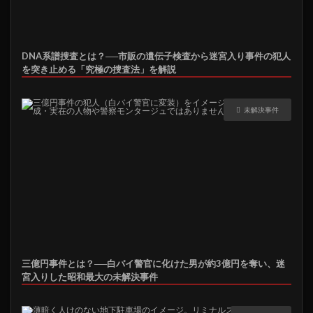
DNA系譜捜査とは？──市販の遺伝子検査から迷宮入り事件の犯人
を突き止める「究極の捜査法」を解説
未解決事件
三億円事件とは？──白バイ警官に化けた男が約3億円を奪い、迷
宮入りした昭和最大の未解決事件