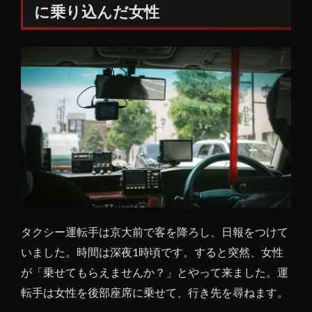
に乗り込んだ女性
4
タク
シー
に乗
った
女性
の正
体
は？
5
新聞
で報
道さ
タクシー運転手は京大前で客を降ろし、日報をつけて
れた
本当
いました。時間は深夜1時頃です。すると突然、女性
の幽
が「乗せてもらえませんか？」とやって来ました。運
霊の
転手は女性を後部座席に乗せて、行き先を尋ねます。
正体
は？