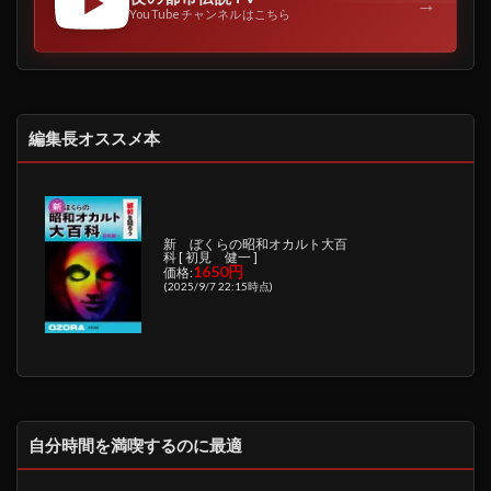
→
YouTubeチャンネルはこちら
編集長オススメ本
新 ぼくらの昭和オカルト大百
科 [ 初見 健一 ]
1650円
価格:
(2025/9/7 22:15時点)
自分時間を満喫するのに最適