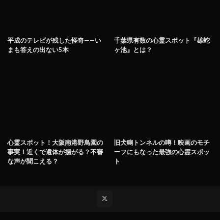
平成のテレビが残した怪奇——い
千葉県有数の心霊スポット『雄蛇
まも答えの出ない5本
ヶ池』とは？
心霊スポット！大阪南港野鳥園の
旧犬鳴トンネルの噂！映画のモチ
事実！近くで遺体が揚がる？不審
ーフにもなった最強の心霊スポッ
な声が聞こえる？
ト