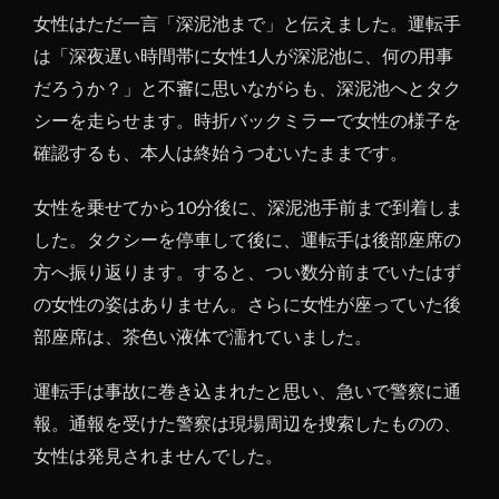
女性はただ一言「深泥池まで」と伝えました。運転手
6
は「深夜遅い時間帯に女性1人が深泥池に、何の用事
深泥
池は
だろうか？」と不審に思いながらも、深泥池へとタク
貴重
シーを走らせます。時折バックミラーで女性の様子を
な動
確認するも、本人は終始うつむいたままです。
植物
が生
女性を乗せてから10分後に、深泥池手前まで到着しま
息し
てい
した。タクシーを停車して後に、運転手は後部座席の
る心
方へ振り返ります。すると、つい数分前までいたはず
霊ス
の女性の姿はありません。さらに女性が座っていた後
ポッ
ト
部座席は、茶色い液体で濡れていました。
運転手は事故に巻き込まれたと思い、急いで警察に通
報。通報を受けた警察は現場周辺を捜索したものの、
女性は発見されませんでした。