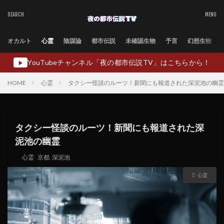
オカルト
心霊
陰謀論
都市伝説
未確認生物
予言
幻想生物
YouTubeチャンネル「夜の都市伝説TV」はこちらから！
▶
HOME
心霊
タクシー怪談のルーツ！新聞にも報道された深泥池の幽霊
タクシー怪談のルーツ！新聞にも報道された深
泥池の幽霊
心霊
京都
,
深泥池
心霊