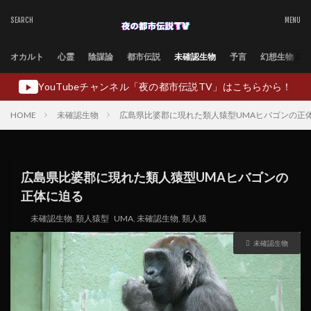
オカルト
心霊
陰謀論
都市伝説
未確認生物
予言
幻想生物
YouTubeチャンネル「夜の都市伝説TV」はこちらから！
▶
HOME
未確認生物
広島県比婆郡に現れた類人猿型UMAヒバゴンの正
広島県比婆郡に現れた類人猿型UMAヒバゴンの
正体に迫る
未確認生物
,
類人猿型
UMA
,
未確認生物
,
類人猿
未確認生物