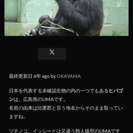
最終更新日 6年 ago by
OKAYAMA
日本を代表する未確認生物の内の一つでもある
ヒバゴ
ン
は、広島県のUMAです。
名前の由来は比婆郡と言う地名からそのまま取ってい
ますね。
ツチノコ、イッシーとは又違う類人猿型のUMAです