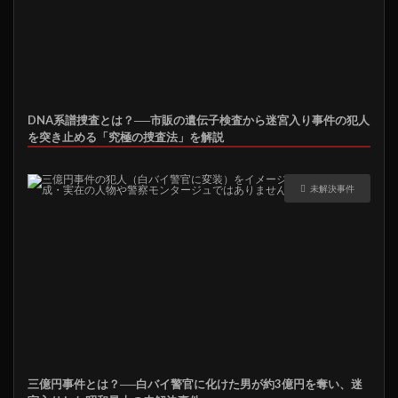
DNA系譜捜査とは？──市販の遺伝子検査から迷宮入り事件の犯人
を突き止める「究極の捜査法」を解説
未解決事件
三億円事件とは？──白バイ警官に化けた男が約3億円を奪い、迷