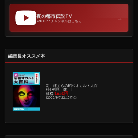
夜の都市伝説TV
→
YouTubeチャンネルはこちら
編集長オススメ本
新 ぼくらの昭和オカルト大百
科 [ 初見 健一 ]
1650円
価格:
(2025/9/7 22:15時点)