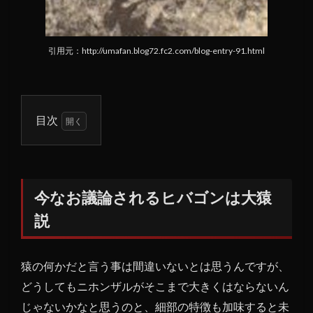
引用元：http://umafan.blog72.fc2.com/blog-entry-91.html
目次
1
今な
お議
論さ
今なお議論されるヒバゴンは大猿
れる
説
ヒバ
ゴン
は大
猿の何かだと言う事は間違いないとは思うんですが、
猿説
どうしてもニホンザルがそこまで大きくはならないん
じゃないかなと思うのと、細部の特徴も加味すると未