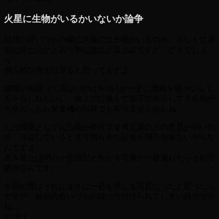
火星に生物がいるかいないか論争
結局の所いつもの様に火星には生物がいるのか、もしくは過
去に居たのかと言う事に論点が及ぶ訳ですが、どうでしょ
う。
個人的な考えは居ると思ってますよ。
情報が出回って居ないのはNASAが一手に情報を隠ぺいして
るかもしれないし、地上では無くて地下で生活してる生物が
大半だったら探査機の写真でも写りませんからね。
ただ現状としては生物が存在する肯定派の人の意見が弱いの
は、存在していると言う明らかな証拠を明示出来ないからな
んですよ。
裏を返せば明らか生物だと分かる写真が一枚撮れたらそれで
解決なんです。
今回の蟹はそれにまさに一石を投じる写真だったと思ったん
ですが、結局の所いつもの様に片付けられてしまい残念です
ね。
とほほ。