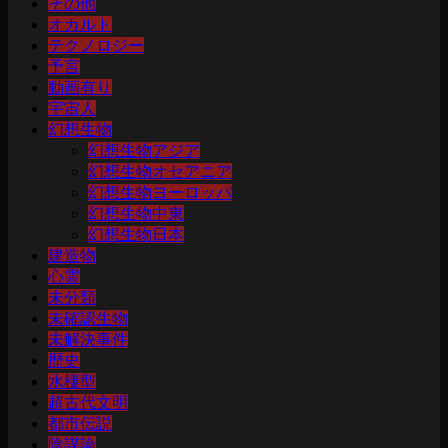
その他
オカルト
テクノロジー
予言
動画有り
宇宙人
幻想生物
幻想生物アジア
幻想生物オセアニア
幻想生物ヨーロッパ
幻想生物中東
幻想生物日本
建造物
心霊
未分類
未確認生物
未解決事件
歴史
水棲型
超古代文明
都市伝説
陰謀論