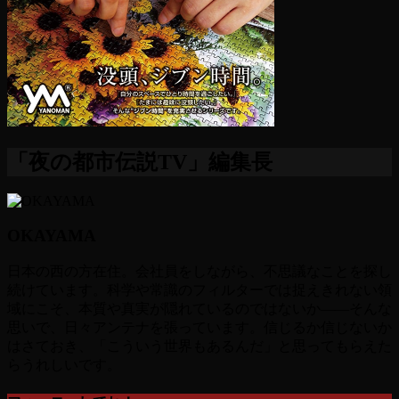
「夜の都市伝説TV」編集長
OKAYAMA
日本の西の方在住。会社員をしながら、不思議なことを探し
続けています。科学や常識のフィルターでは捉えきれない領
域にこそ、本質や真実が隠れているのではないか――そんな
思いで、日々アンテナを張っています。信じるか信じないか
はさておき、「こういう世界もあるんだ」と思ってもらえた
らうれしいです。