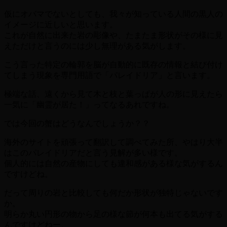
仮にオバマでないとしても、我々が知っている人間の黒人の
イメージに近しいと思います。
これが自然に出来た岩の彫像や、たまたま形状がその様に見
えただけと言うのには少し無理がある気がします。
こう言った特定の輪郭を脳が自動的に既存の情報と結び付け
てしまう現象を専門用語で「パレイドリア」と言います。
極端な話、遠くから見て木と枝と葉っぱが人の形に見えたら
一気に「幽霊が居た！」ってなるあれですね。
では今回の蟹はどうなんでしょうか？？
海外のサイトを頑張って翻訳して調べてみた所、やはり大半
はこのパレイドリアだと言う見解が多い様です。
個人的には自然の産物にしても違和感がある様な気がするん
ですけどね。
だって周りの岩と比較しても何だか形状が独特じゃないです
か。
明らか丸い円形の物から足の様な節が何本も出てる気がする
んですけどねー。