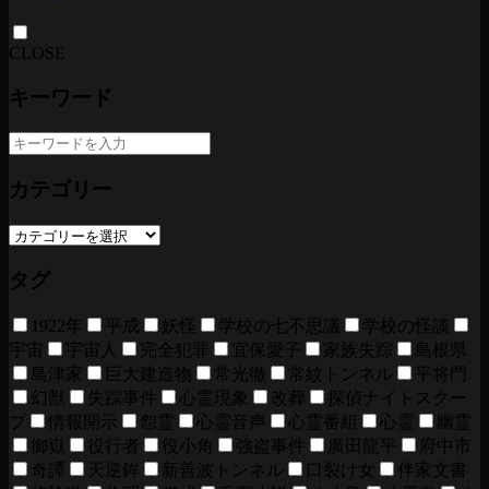
CLOSE
キーワード
カテゴリー
タグ
1922年
平成
妖怪
学校の七不思議
学校の怪談
宇宙
宇宙人
完全犯罪
宜保愛子
家族失踪
島根県
島津家
巨大建造物
常光徹
常紋トンネル
平将門
幻獣
失踪事件
心霊現象
改葬
探偵ナイトスクー
プ
情報開示
怨霊
心霊音声
心霊番組
心霊
幽霊
御嶽
役行者
役小角
強盗事件
廣田龍平
府中市
奇譚
天逆鉾
新善波トンネル
口裂け女
伴家文書