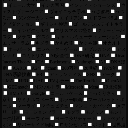
イェール大学
インカ帝国
インディ・ジョーンズ
ウ
ェストヴァージニア
ヴォイニッチ手稿
うさぎ島
うつ
ろ舟
ヴンダーカンマー
エイリアン
エドワード5世
アブダクション
ギリシャ神話
ゴールデンステイトキラ
ー
ケインピクセルズ
クリスマスの怪奇
クリーピーパ
スタ
クラス
グスク
キャトルミューティレーション
エリサ・ラム
キメラ
かもめ荘
かぐや姫
オカルト
オーパーツ
エレベーターゲーム
アブルカシス
アヌ
ンナキ
コカトリス
AI安全性
DNA研究
DNA
Dead
Internet Theory
CIA
Backrooms
Anthropic
AI
DNA鑑
定
AARO
A24
4chan
300万年
20世紀
1979年
DNA系譜捜査
FBI
アトランティス
SNS
アーク
UMA
UFO
UAP
TVホラー
The Ten Bells
OpenAI
GEDmatch
MKウルトラ
Microsoft
Meta
JR北海道
IBM5100
Google
コールドケース
こっくりさん
京都
リミナルスペース
ホラー映画
マーガレット・ポ
ール
マーライ
マチュピチュ
マンコ・カパック
メア
リー1世
モーションブラー
モグラ
モノリス
モント
ーク計画
ヨーウィー
ヨーク公リチャード
リトペディ
オン
リバーサイド病院
ロサンゼルス
ボット
世界遺