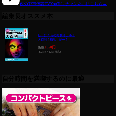
夜の都市伝説TV
YouTubeチャンネルはこちら
→
編集長オススメ本
新 ぼくらの昭和オカルト
大百科 [ 初見 健一 ]
1650円
価格:
(2025/9/7 22:15時点)
自分時間を満喫するのに最適