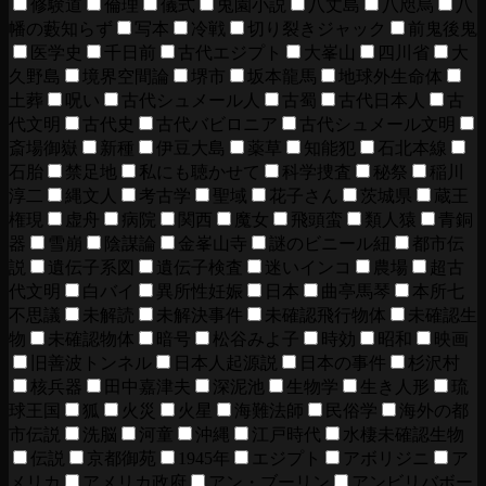
修験道
倫理
儀式
兎園小説
八丈島
八咫烏
八
幡の藪知らず
写本
冷戦
切り裂きジャック
前鬼後鬼
医学史
千日前
古代エジプト
大峯山
四川省
大
久野島
境界空間論
堺市
坂本龍馬
地球外生命体
土葬
呪い
古代シュメール人
古蜀
古代日本人
古
代文明
古代史
古代バビロニア
古代シュメール文明
斎場御嶽
新種
伊豆大島
薬草
知能犯
石北本線
石胎
禁足地
私にも聴かせて
科学捜査
秘祭
稲川
淳二
縄文人
考古学
聖域
花子さん
茨城県
蔵王
権現
虚舟
病院
関西
魔女
飛頭蛮
類人猿
青銅
器
雪崩
陰謀論
金峯山寺
謎のビニール紐
都市伝
説
遺伝子系図
遺伝子検査
迷いインコ
農場
超古
代文明
白バイ
異所性妊娠
日本
曲亭馬琴
本所七
不思議
未解読
未解決事件
未確認飛行物体
未確認生
物
未確認物体
暗号
松谷みよ子
時効
昭和
映画
旧善波トンネル
日本人起源説
日本の事件
杉沢村
核兵器
田中嘉津夫
深泥池
生物学
生き人形
琉
球王国
狐
火災
火星
海難法師
民俗学
海外の都
市伝説
洗脳
河童
沖縄
江戸時代
水棲未確認生物
伝説
京都御苑
1945年
エジプト
アボリジニ
ア
メリカ
アメリカ政府
アン・ブーリン
アンビリバボー