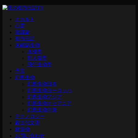
オカルト
心霊
陰謀論
都市伝説
未確認生物
水棲型
類人猿型
飛行生物型
予言
幻想生物
幻想生物日本
幻想生物ヨーロッパ
幻想生物アジア
幻想生物オセアニア
幻想生物中東
テクノロジー
超古代文明
建造物
お問い合わせ