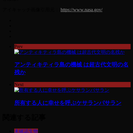
アイキャッチ画像引用元：
https://www.nasa.gov/
Prev
アンティキティラ島の機械 は超古代文明の名
残か
Next
所有する人に幸せを呼ぶケサランパサラン
関連する記事
未確認生物