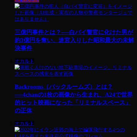
三億円事件とは？──白バイ警官に化けた男が
約3億円を奪い、迷宮入りした昭和最大の未解
決事件
オカルト
Backrooms（バックルームズ）とは？
──4chanの1枚の画像から生まれ、A24で世界
的ヒット映画になった「リミナルスペース」
の正体
オカルト