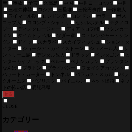
産
事故
予言
久高島
中国
中世ヨーロッパ
中世
三種の神器
ロシア
三星堆
三億円事件
一家殺人
ワイマール期
ロンドン塔
ロンドン
ホラー
ボス
コップ人
コロンブ・シャトリ
セシルホテル
テクノロ
ジー
ディスクロージャー
ディアトロフ峠
ツタンカー
メン
タイムトラベル
ソダー家
ストレンジャー・シン
グス
ドイツ
スカラベ
スカイフィッシュ
ジョン・タ
イター
ジョージア・ガイドストーン
シュメール人
サ
ントリーニ島
デジタル故人
ドラッグ
ペンタゴン
ヒ
ンターカイフェック
ペルー
ペナンガラン
プランタン
なんば
プラトン
プライバシー
フェイクアカウント
ハワード・カーター
トンネル
パラカス・スカル
バッ
クルームズ
バジリスク
バイエルン
ネット怪談
ネッ
トの怖い話
鹿児島県
検索
CLOSE
カテゴリー