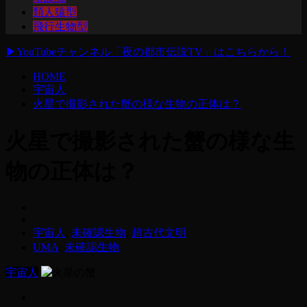
類人猿型
飛行生物型
▶
YouTubeチャンネル「夜の都市伝説TV」はこちらから！
HOME
宇宙人
火星で撮影された蟹の様な生物の正体は？
火星で撮影された蟹の様な生
物の正体は？
宇宙人
,
未確認生物
,
超古代文明
UMA
,
未確認生物
宇宙人