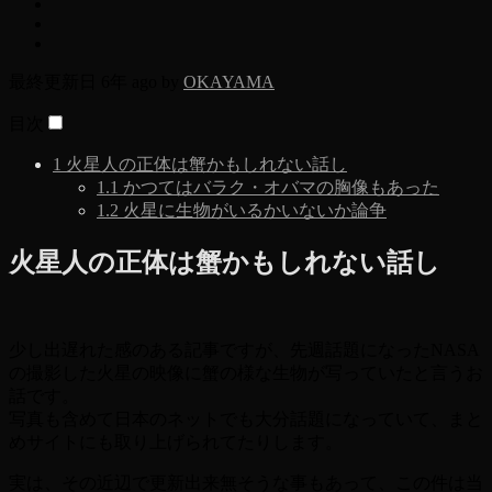
最終更新日 6年 ago by
OKAYAMA
目次
1
火星人の正体は蟹かもしれない話し
1.1
かつてはバラク・オバマの胸像もあった
1.2
火星に生物がいるかいないか論争
火星人の正体は蟹かもしれない話し
少し出遅れた感のある記事ですが、先週話題になったNASA
の撮影した火星の映像に蟹の様な生物が写っていたと言うお
話です。
写真も含めて日本のネットでも大分話題になっていて、まと
めサイトにも取り上げられてたりします。
実は、その近辺で更新出来無そうな事もあって、この件は当