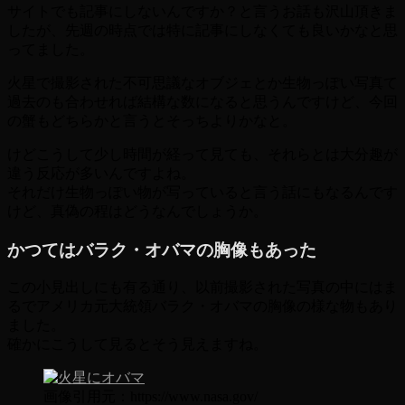
サイトでも記事にしないんですか？と言うお話も沢山頂きま
したが、先週の時点では特に記事にしなくても良いかなと思
ってました。
火星で撮影された不可思議なオブジェとか生物っぽい写真て
過去のも合わせれば結構な数になると思うんですけど、今回
の蟹もどちらかと言うとそっちよりかなと。
けどこうして少し時間が経って見ても、それらとは大分趣が
違う反応が多いんですよね。
それだけ生物っぽい物が写っていると言う話にもなるんです
けど、真偽の程はどうなんでしょうか。
かつてはバラク・オバマの胸像もあった
この小見出しにも有る通り、以前撮影された写真の中にはま
るでアメリカ元大統領バラク・オバマの胸像の様な物もあり
ました。
確かにこうして見るとそう見えますね。
画像引用元：https://www.nasa.gov/