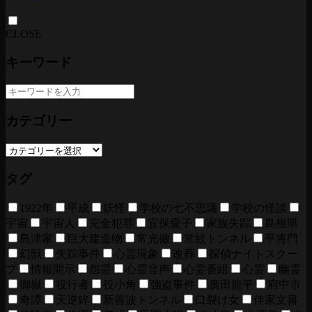
CLOSE
キーワード
カテゴリー
タグ
1922年
平成
妖怪
学校の七不思議
学校の怪談
宇宙
宇宙人
完全犯罪
宜保愛子
家族失踪
島根県
島津家
巨大建造物
常光徹
常紋トンネル
平将門
幻獣
失踪事件
心霊現象
改葬
探偵ナイトスクー
プ
情報開示
怨霊
心霊音声
心霊番組
心霊
幽霊
御嶽
役行者
役小角
強盗事件
廣田龍平
府中市
奇譚
天逆鉾
新善波トンネル
口裂け女
伴家文書