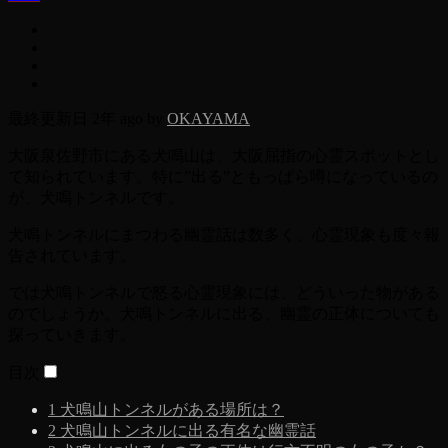
最終更新日 2年 ago by
OKAYAMA
大阪泉佐野市にある犬鳴山は、大阪屈指の心霊スポットとし
て知られています。特に”出る”ともっぱら噂になっているの
が、犬鳴トンネルです。
犬鳴トンネルにまつわる幽霊話は数多く、心霊現象も度々報
告されています。
では犬鳴トンネルで怒る心霊現象には、どういった物がある
のでしょうか。犬鳴トンネルに出る、幽霊の正体についても
探っていきます。
目次
1
犬鳴山トンネルがある場所は？
2
犬鳴山トンネルに出る有名な幽霊話