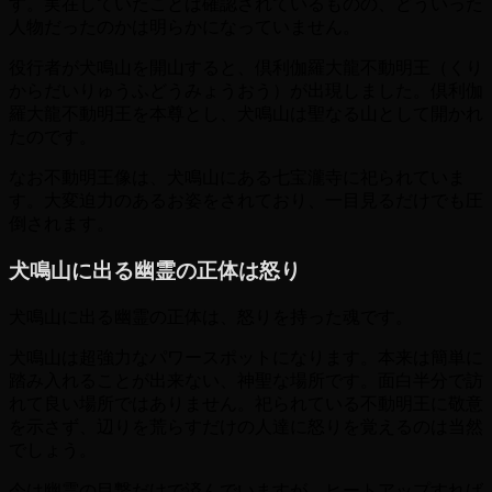
す。実在していたことは確認されているものの、どういった
人物だったのかは明らかになっていません。
役行者が犬鳴山を開山すると、倶利伽羅大龍不動明王（くり
からだいりゅうふどうみょうおう）が出現しました。倶利伽
羅大龍不動明王を本尊とし、犬鳴山は聖なる山として開かれ
たのです。
なお不動明王像は、犬鳴山にある七宝瀧寺に祀られていま
す。大変迫力のあるお姿をされており、一目見るだけでも圧
倒されます。
犬鳴山に出る幽霊の正体は怒り
犬鳴山に出る幽霊の正体は、怒りを持った魂です。
犬鳴山は超強力なパワースポットになります。本来は簡単に
踏み入れることが出来ない、神聖な場所です。面白半分で訪
れて良い場所ではありません。祀られている不動明王に敬意
を示さず、辺りを荒らすだけの人達に怒りを覚えるのは当然
でしょう。
今は幽霊の目撃だけで済んでいますが、ヒートアップすれば