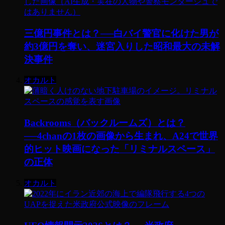
三億円事件とは？──白バイ警官に化けた男が
約3億円を奪い、迷宮入りした昭和最大の未解
決事件
オカルト
Backrooms（バックルームズ）とは？
──4chanの1枚の画像から生まれ、A24で世界
的ヒット映画になった「リミナルスペース」
の正体
オカルト