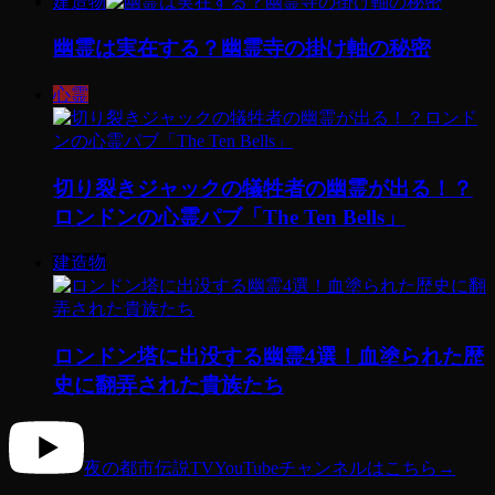
建造物
幽霊は実在する？幽霊寺の掛け軸の秘密
心霊
切り裂きジャックの犠牲者の幽霊が出る！？
ロンドンの心霊パブ「The Ten Bells」
建造物
ロンドン塔に出没する幽霊4選！血塗られた歴
史に翻弄された貴族たち
夜の都市伝説TV
YouTubeチャンネルはこちら
→