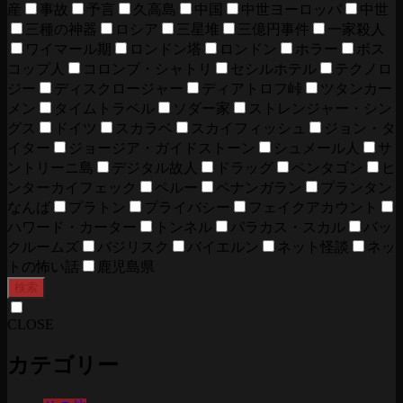
産
事故
予言
久高島
中国
中世ヨーロッパ
中世
三種の神器
ロシア
三星堆
三億円事件
一家殺人
ワイマール期
ロンドン塔
ロンドン
ホラー
ボス
コップ人
コロンブ・シャトリ
セシルホテル
テクノロ
ジー
ディスクロージャー
ディアトロフ峠
ツタンカー
メン
タイムトラベル
ソダー家
ストレンジャー・シン
グス
ドイツ
スカラベ
スカイフィッシュ
ジョン・タ
イター
ジョージア・ガイドストーン
シュメール人
サ
ントリーニ島
デジタル故人
ドラッグ
ペンタゴン
ヒ
ンターカイフェック
ペルー
ペナンガラン
プランタン
なんば
プラトン
プライバシー
フェイクアカウント
ハワード・カーター
トンネル
パラカス・スカル
バッ
クルームズ
バジリスク
バイエルン
ネット怪談
ネッ
トの怖い話
鹿児島県
検索
CLOSE
カテゴリー