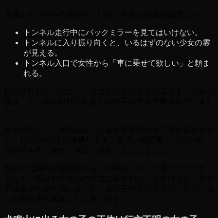
犬鳴山トンネルで囁かれている、有名な心霊話は主に3つ。
トンネル走行中にバックミラーを見てはいけない。
トンネルに入り振り向くと、いるはずのない少女の霊
が見える。
トンネル入口で女性から「車に乗せて欲しい」と頼ま
れる。
特に注目したいのは、いるはずのない少女の霊です。少女の
霊は、トンネル以外にも近くの採石場でも目撃されていまし
た。
ある日のこと、犬鳴山近くにある採石場付近で車を走らせる
と、1人の女の子に遭遇します。夜遅い時間帯だったため、
女の子を車に乗せて家まで送ることにしました。
女の子は隣町の熊取町から、犬鳴山にやって来たそうです。
そして「私はお父さんの友達に殺された」と告げると、女の
子は車から姿を消しました。女の子の姿が見えなくなり、近
くの警察署へ通報したと言います。