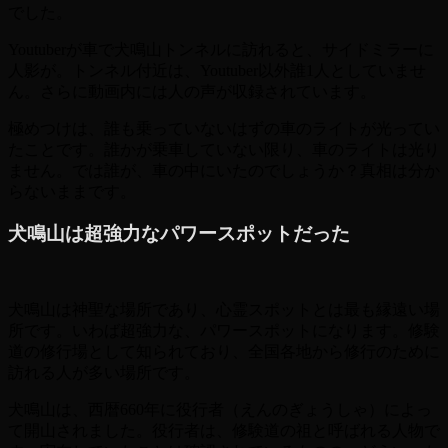
でした。
Youtuberが車で犬鳴山トンネルに訪れると、サイドミラーに
人影が。トンネル付近は、Youtuber以外誰1人としていませ
ん。さらに動画内には人の声が収録されています。
極めつけは、誰も乗っていないはずの車のライトが光ってい
たことです。誰かが乗車していない限り、車のライトは光り
ません。では誰が、車の中にいたのでしょうか？真相は分か
らないままです。
犬鳴山は超強力なパワースポットだった
犬鳴山は神聖な場所であり、心霊スポットとは最も縁遠い場
所です。いわば超強力な、パワースポットになります。修験
道の修行場として知られており、全国各地から修行のために
訪れる人が多い場所です。
犬鳴山は、西暦660年に役行者（えんのぎょうしゃ）によっ
て開山されました。役行者は、修験道の祖と呼ばれる人物で