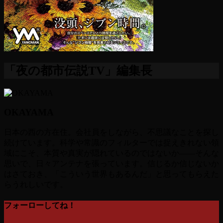
「夜の都市伝説TV」編集長
OKAYAMA
日本の西の方在住。会社員をしながら、不思議なことを探し
続けています。科学や常識のフィルターでは捉えきれない領
域にこそ、本質や真実が隠れているのではないか――そんな
思いで、日々アンテナを張っています。信じるか信じないか
はさておき、「こういう世界もあるんだ」と思ってもらえた
らうれしいです。
フォーローしてね！