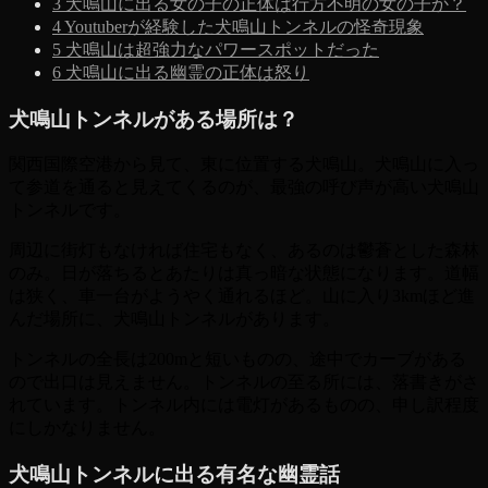
3
犬鳴山に出る女の子の正体は行方不明の女の子か？
4
Youtuberが経験した犬鳴山トンネルの怪奇現象
5
犬鳴山は超強力なパワースポットだった
6
犬鳴山に出る幽霊の正体は怒り
犬鳴山トンネルがある場所は？
関西国際空港から見て、東に位置する犬鳴山。犬鳴山に入っ
て参道を通ると見えてくるのが、最強の呼び声が高い犬鳴山
トンネルです。
周辺に街灯もなければ住宅もなく、あるのは鬱蒼とした森林
のみ。日が落ちるとあたりは真っ暗な状態になります。道幅
は狭く、車一台がようやく通れるほど。山に入り3kmほど進
んだ場所に、犬鳴山トンネルがあります。
トンネルの全長は200mと短いものの、途中でカーブがある
ので出口は見えません。トンネルの至る所には、落書きがさ
れています。トンネル内には電灯があるものの、申し訳程度
にしかなりません。
犬鳴山トンネルに出る有名な幽霊話