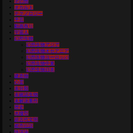
その他
オカルト
テクノロジー
予言
動画有り
宇宙人
幻想生物
幻想生物アジア
幻想生物オセアニア
幻想生物ヨーロッパ
幻想生物中東
幻想生物日本
建造物
心霊
未分類
未確認生物
未解決事件
歴史
水棲型
超古代文明
都市伝説
陰謀論