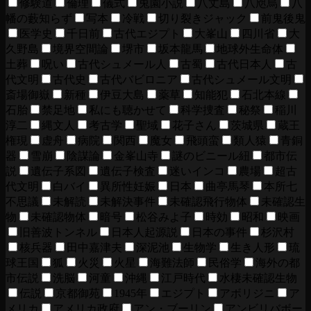
修験道
倫理
儀式
兎園小説
八丈島
八咫烏
八
幡の藪知らず
写本
冷戦
切り裂きジャック
前鬼後鬼
医学史
千日前
古代エジプト
大峯山
四川省
大
久野島
境界空間論
堺市
坂本龍馬
地球外生命体
土葬
呪い
古代シュメール人
古蜀
古代日本人
古
代文明
古代史
古代バビロニア
古代シュメール文明
斎場御嶽
新種
伊豆大島
薬草
知能犯
石北本線
石胎
禁足地
私にも聴かせて
科学捜査
秘祭
稲川
淳二
縄文人
考古学
聖域
花子さん
茨城県
蔵王
権現
虚舟
病院
関西
魔女
飛頭蛮
類人猿
青銅
器
雪崩
陰謀論
金峯山寺
謎のビニール紐
都市伝
説
遺伝子系図
遺伝子検査
迷いインコ
農場
超古
代文明
白バイ
異所性妊娠
日本
曲亭馬琴
本所七
不思議
未解読
未解決事件
未確認飛行物体
未確認生
物
未確認物体
暗号
松谷みよ子
時効
昭和
映画
旧善波トンネル
日本人起源説
日本の事件
杉沢村
核兵器
田中嘉津夫
深泥池
生物学
生き人形
琉
球王国
狐
火災
火星
海難法師
民俗学
海外の都
市伝説
洗脳
河童
沖縄
江戸時代
水棲未確認生物
伝説
京都御苑
1945年
エジプト
アボリジニ
ア
メリカ
アメリカ政府
アン・ブーリン
アンビリバボー