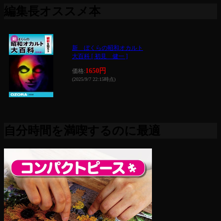
編集長オススメ本
新 ぼくらの昭和オカルト
大百科 [ 初見 健一 ]
1650円
価格:
(2025/9/7 22:15時点)
自分時間を満喫するのに最適