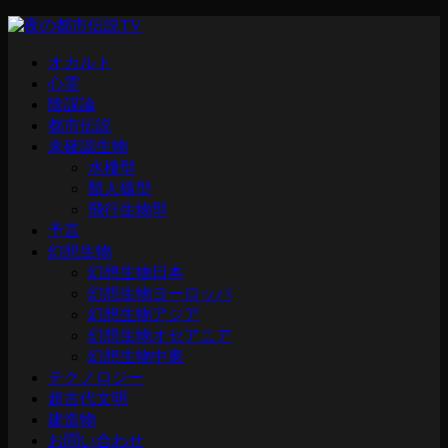
オカルト
心霊
陰謀論
都市伝説
未確認生物
水棲型
類人猿型
飛行生物型
予言
幻想生物
幻想生物日本
幻想生物ヨーロッパ
幻想生物アジア
幻想生物オセアニア
幻想生物中東
テクノロジー
超古代文明
建造物
お問い合わせ