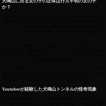
犬鳴山に出る女の子の正体は行方不明の女の子
か？
女の子の正体とされるのが、2003年に行方不明になった当時
小学4年生だった女児と言われています。行方不明事件はテ
レビでも大々的に報道され、警察も付近を大々的に捜索しま
した。しかし手がかりは一向につかめず、事件は未解決のま
まです。
ただ女の子の正体が行方不明女児だとすると、矛盾が出てき
ます。そもそも真夜中に1人うろついていたとはいえ、安易
に女の子を車に乗せるものでしょうか。対応方法は人それぞ
れでしょうが、まずは警察に通報する筈です。
女の子の正体についてはハッキリしていないものの、行方不
明女児と決めつけるには、判断材料が弱すぎます。しかも犬
鳴山に関する心霊話は、女の子だけではないのです。
Youtuberが経験した犬鳴山トンネルの怪奇現象
犬鳴山の噂を聞きつけて、Youtuberも肝試しに訪れていま
す。動画に映っていたのは、説明がつかない不可思議な現象