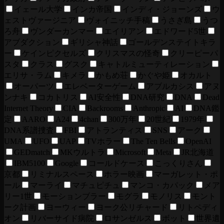
イェール大学
インカ帝国
インディ・ジョーンズ
ウ
ェストヴァージニア
ヴォイニッチ手稿
うさぎ島
うつ
ろ舟
ヴンダーカンマー
エイリアン
エドワード5世
アブダクション
ギリシャ神話
ゴールデンステイトキラ
ー
ケインピクセルズ
クリスマスの怪奇
クリーピーパ
スタ
クラス
グスク
キャトルミューティレーション
エリサ・ラム
キメラ
かもめ荘
かぐや姫
オカルト
オーパーツ
エレベーターゲーム
アブルカシス
アヌ
ンナキ
コカトリス
AI安全性
DNA研究
DNA
Dead
Internet Theory
CIA
Backrooms
Anthropic
AI
DNA鑑
定
AARO
A24
4chan
300万年
20世紀
1979年
DNA系譜捜査
FBI
アトランティス
SNS
アーク
UMA
UFO
UAP
TVホラー
The Ten Bells
OpenAI
GEDmatch
MKウルトラ
Microsoft
Meta
JR北海道
IBM5100
Google
コールドケース
こっくりさん
京都
リミナルスペース
ホラー映画
マーガレット・ポ
ール
マーライ
マチュピチュ
マンコ・カパック
メア
リー1世
モーションブラー
モグラ
モノリス
モント
ーク計画
ヨーウィー
ヨーク公リチャード
リトペディ
オン
リバーサイド病院
ロサンゼルス
ボット
世界遺