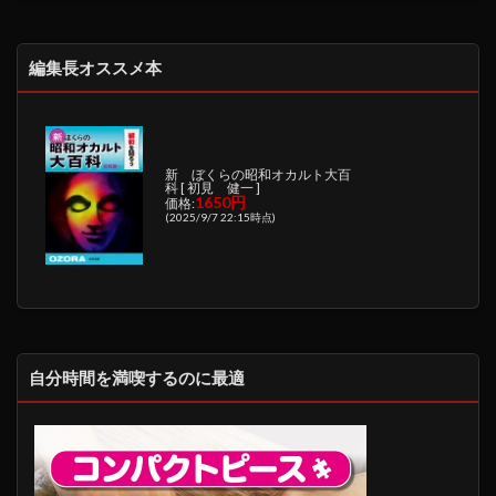
編集長オススメ本
新 ぼくらの昭和オカルト大百
科 [ 初見 健一 ]
1650円
価格:
(2025/9/7 22:15時点)
自分時間を満喫するのに最適