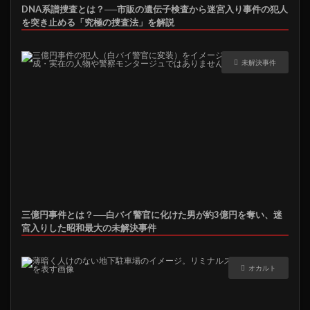
DNA系譜捜査とは？──市販の遺伝子検査から迷宮入り事件の犯人
を突き止める「究極の捜査法」を解説
未解決事件
三億円事件とは？──白バイ警官に化けた男が約3億円を奪い、迷
宮入りした昭和最大の未解決事件
オカルト