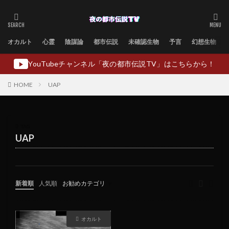
オカルト
心霊
陰謀論
都市伝説
未確認生物
予言
幻想生物
YouTubeチャンネル「夜の都市伝説TV」はこちらから！
▶
HOME
UAP
TAG
UAP
新着順
人気順
お勧めカテゴリ
未分類
オカルト