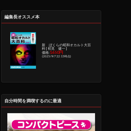
編集長オススメ本
新 ぼくらの昭和オカルト大百
科 [ 初見 健一 ]
1650円
価格:
(2025/9/7 22:15時点)
自分時間を満喫するのに最適