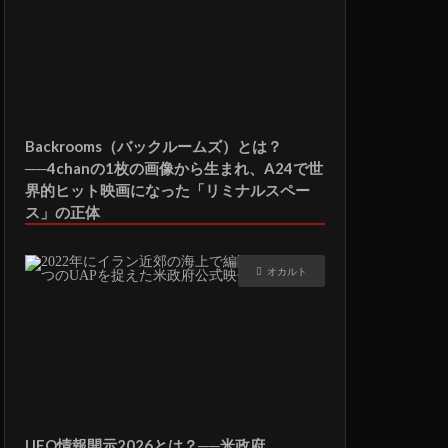
Backrooms（バックルームズ）とは？
──4chanの1枚の画像から生まれ、A24で世
界的ヒット映画になった「リミナルスペー
ス」の正体
オカルト
UFO情報開示2026とは？──米政府