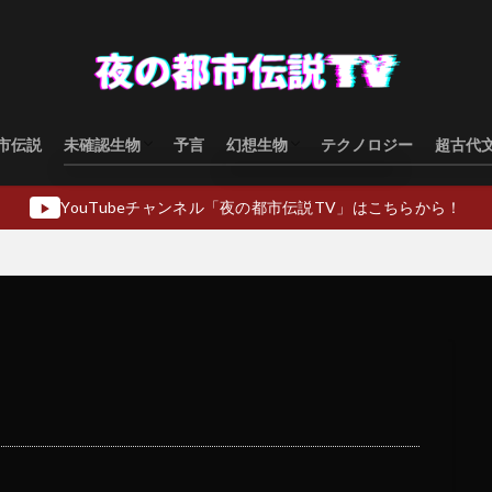
市伝説
未確認生物
予言
幻想生物
テクノロジー
超古代
水棲型
類人猿型
飛行生物型
幻想生物日本
幻想生物ヨーロッパ
幻想生物アジア
幻想生物オセアニア
幻想生物中東
YouTubeチャンネル「夜の都市伝説TV」はこちらから！
▶