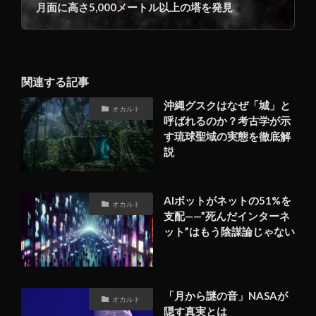
月面に高さ5,000メートル以上の塔を発見
関連する記事
沖縄グスクはなぜ「城」と
オカルト
呼ばれるのか？考古学が示
す琉球聖域の実態を徹底解
説
AIボットがネットの51%を
オカルト
支配——”死んだインターネ
ット”はもう陰謀論じゃない
「月から謎の音」NASAが
オカルト
隠す真実とは