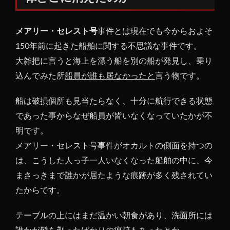
号の
船員
メアリー・セレスト号
事件とは現在でも今からおよそ
は一
体ど
150年前に起きた船舶に関する不思議な事件です。
こに
大雑把に言うと海上を漂う船を別の船が発見し、乗り
消え
込んでみた所
船員が誰も居なかったと
言う物です。
たの
か
船は破損個所も見当たらなく、十分に航行できる状態
1.1
であった事からなぜ船員が皆いなくなっていたかが不
メア
明です。
リ
ー・
メアリー・セレスト号事件がオカルトの側面を持つの
セレ
は、こうした人っ子一人いなくなった船舶の中に、今
スト
まさっきまで誰かが居たような痕跡が多く残されてい
号は
元々
たからです。
いわ
くつ
テーブルの上にはまだ温かい朝食があり、洗面所には
きだ
誰かが髭を剃ったばかりの痕跡もあったとか。