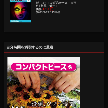
新 ぼくらの昭和オカルト大百
科 [ 初見 健一 ]
1650円
価格:
(2025/9/7 22:15時点)
自分時間を満喫するのに最適