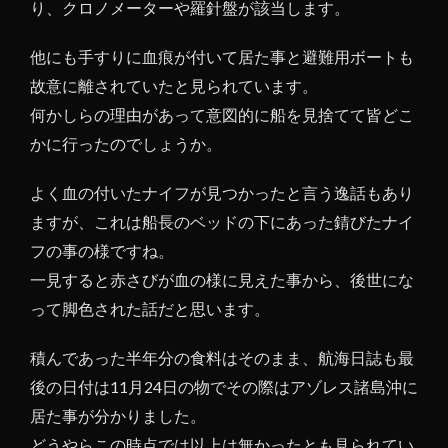
り、クロノメーターや羅針盤が該当します。
他にも手すりに血痕が付いて居た事と避難用ボートも
故意に離されていたと見られています。
何かしらの理由があって意図的に船を見捨てて皆どこ
かに行ったのでしょうか。
よく血の付いたナイフが見つかったと言う逸話もあり
ますが、これは船長のベッドの下にあった錆びたナイ
フの事の様ですね。
一見すると赤さびが血の様に見えた事から、後世にな
って脚色された話だと思います。
積んであった半年分の食料はそのまま、航海日誌も最
後の日付は11月24日の物でその際はアゾレス諸島沖に
居た事が分かりました。
どうやらこの時点では以上は無かったとも見られてい