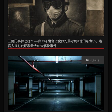
三億円事件とは？──白バイ警官に化けた男が約3億円を奪い、迷
宮入りした昭和最大の未解決事件
オカルト