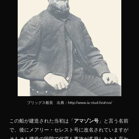
失は
メタ
ノー
ル爆
発に
よる
もの
か
1.6
メア
リ
ー・
セレ
スト
号の
ブリッグス船長 出典：http://www.ia-stud.hiof.no/
脚色
とフ
この船が建造された当初は「
アマゾン号
」と言う名前
ォス
で、後にメアリー・セレスト号に改名されていますが
ダイ
ク文
そもそも建造の段階で何度も事故が多発したとも言わ