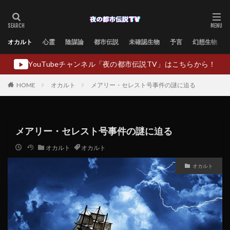
オカルト
心霊
陰謀論
都市伝説
未確認生物
予言
幻想生物
YouTubeチャンネル「夜の都市伝説TV」はこちらから！
▶
HOME
オカルト
メアリー・セレスト号事件の謎に迫る
メアリー・セレスト号事件の謎に迫る
オカルト
オカルト
オカルト