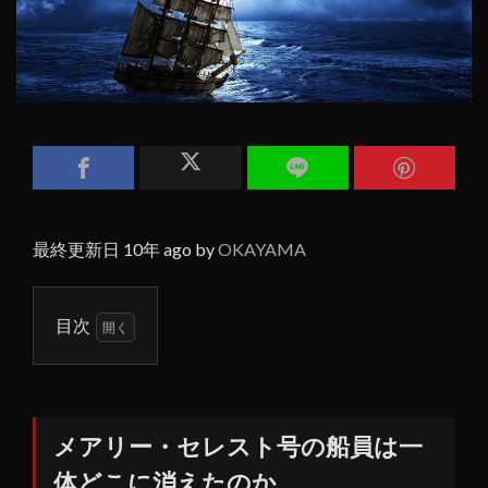
最終更新日 10年 ago by
OKAYAMA
目次
1
メア
リ
ー・
メアリー・セレスト号の船員は一
セレ
体どこに消えたのか
スト