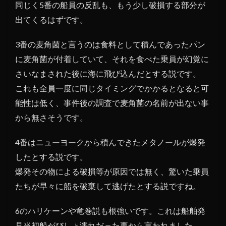
同じく5番の船員の反乱も、もう少し破損する部分が
出てくるはずです。
3番の麦角菌と言うのは食料として積んであったパン
に麦角菌が付着していて、それを食べた乗員が幻覚に
さいなまされた後に海に飛び込んだとする説です。
これも全員一度に同じタイミングでかかるとなると可
能性は低く、事件後の調査で麦角菌の名前が出ない事
から無さそうです。
4番はニューヨークから積んできたメタノールが爆発
したとする説です。
爆発その物による破損等が原因では無く、驚いた乗員
たちが早々に船を破棄して逃げたとする説ですね。
6のハリケーンや竜巻説も根強いです。これは船舶発
見当初船がびしょ濡れだった事から言われました。