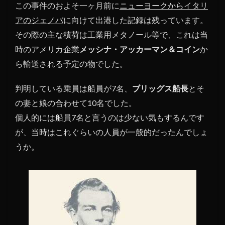
件の
この事件のおよそ一ヶ月前に
ニューヨークからイタリ
その
アのジェノバ
に向けて出港した記録は残っています。
後
その際の主な積荷は工業用メタノール等で、これは当
1.4
時のアメリカ企業
メッシナ・アッカーマン＆コイン
か
何故
ら輸送される予定の物でした。
メア
リ
判明している乗員は船員が7名、
ー・
ブリッグス船長
とそ
セレ
の妻と娘の合わせて10名でした。
スト
個人的には船員7名と言うのは少ない気もするんです
号に
が、当時はこれぐらいの人員が一般的だったんでしょ
は誰
も居
うか。
なか
った
のか
1.5
船員
の喪