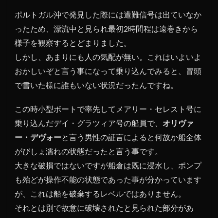
ポルトガル沖で発見した際には遭難信号は出ていなか
ったため、漂流中と見られ最初2時間程は遠巻きから
様子を観察するとどまりました。
しかし、あまりにも人の気配が無い。これはいよいよ
おかしいぞと言う事になって乗り込んでみると、冒頭
で書いた様に誰もいない状況だったんですね。
この時小型ボートで率先してメアリー・セレスト号に
乗り込んだデイ・グラツィア号の船員で、
オリヴァ
ー・デヴォー
と言う男性の証言によると何故か船全体
がびしょ濡れの状態だったと言う事です。
大きな破損ではないですが船倉は既に浸水し、ポンプ
も殆どが操作不能の状態であった事が分かっています
が、これは船を破棄するレベルではありません。
それとは別で故意に破壊されたと見られた部分があ