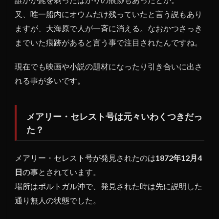
っ
た？
又、唯一船内にオウムだけ残っていたと言う説もあり
ますが、大海原で人が一斉に消える。なおかつさっき
1.2
メア
までいた痕跡があると言う事で注目されたんですね。
リ
ー・
現在でも映画や小説の題材になったり引き合いに出さ
セレ
れる事が多いです。
スト
号発
見時
メアリー・セレスト号は元々いわくつきだっ
の詳
細
た？
1.3
メア
メアリー・セレスト号が発見されたのは
1872年12月4
リ
日
の事とされています。
ー・
場所はポルトガル沖で、発見された時は先に説明した
セレ
通り無人の状態でした。
スト
号事