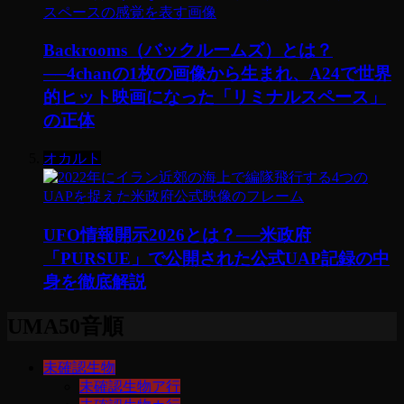
Backrooms（バックルームズ）とは？
──4chanの1枚の画像から生まれ、A24で世界
的ヒット映画になった「リミナルスペース」
の正体
オカルト
UFO情報開示2026とは？──米政府
「PURSUE」で公開された公式UAP記録の中
身を徹底解説
UMA50音順
未確認生物
未確認生物ア行