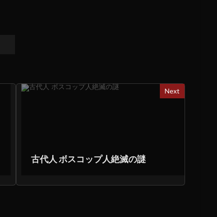
Next
古代人 ボスコップ人絶滅の謎