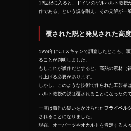
19世紀に入ると、ドイツのゲルハルト教授
さ
作である」という説を唱え、その見解が一
れ
た
高
度
覆された説と発見された高
な
技
術
1998年にCTスキャンで調査したところ
4
ることが判明しました。
ま
もしこれが贋作だとすると、高熱の素材（褐
と
り上げる必要があります。
め
しかし、このような技術で作られた工芸品
ハルト教授の説は覆されることになったの
一度は贋作の疑いをかけられた
フライベル
されることになりました。
現在、オーパーツやオカルトを肯定する人