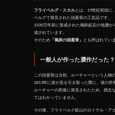
スカ
フライベルグ・スカル
ルと
とは、19世紀初頭に
は？
ベルグで発見された
頭蓋骨の工芸品
です。
2
1500万年前に形成された褐鉄鉱石の地層
一般
成されています。
人が
そのため
「褐炭の頭蓋骨」
とも呼ばれてい
作っ
た贋
作だ
っ
一般人が作った贋作だった？
た？
3
この頭蓋骨は当初、ルーチャーという人物
覆
1813年に彼が息を引き取った際に、彼の
さ
れ
ルーチャーの死後に発見されたため、残念
た
てはわかっていません。
説
と
その後、フライベルク鉱山のロイヤル・ア
発
見