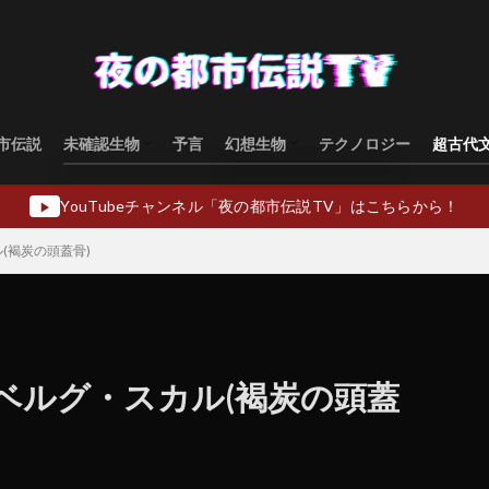
市伝説
未確認生物
予言
幻想生物
テクノロジー
超古代
水棲型
類人猿型
飛行生物型
幻想生物日本
幻想生物ヨーロッパ
幻想生物アジア
幻想生物オセアニア
幻想生物中東
YouTubeチャンネル「夜の都市伝説TV」はこちらから！
▶
(褐炭の頭蓋骨)
ベルグ・スカル(褐炭の頭蓋