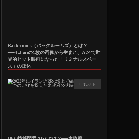
Backrooms（バックルームズ）とは？
──4chanの1枚の画像から生まれ、A24で世
界的ヒット映画になった「リミナルスペー
ス」の正体
オカルト
UFO情報開示2026とは？──米政府