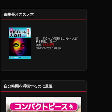
編集長オススメ本
新 ぼくらの昭和オカルト大百
科 [ 初見 健一 ]
1650円
価格:
(2025/9/7 22:15時点)
自分時間を満喫するのに最適