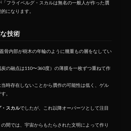
が「フライベルグ・スカルは無名の一般人が作った贋
般的になります。
度な技術
、頭蓋骨内部が樹木の年輪のように幾重もの層をなしてい
炭の融点は110〜360度）の薄膜を一枚ずつ重ねて作
は当時存在しないことから贋作の可能性は低く、ゲル
です。
グ・スカル
でしたが、これ以降オーパーツとして注目
々の間では、宇宙からもたらされた文明によって作り