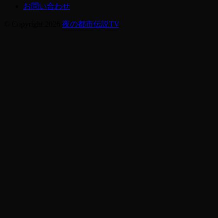
お問い合わせ
© Copyright 2026
夜の都市伝説TV
.