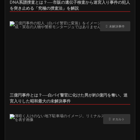
DNA系譜捜査とは？──市販の遺伝子検査から迷宮入り事件の犯人
を突き止める「究極の捜査法」を解説
未解決事件
三億円事件とは？──白バイ警官に化けた男が約3億円を奪い、迷
宮入りした昭和最大の未解決事件
オカルト