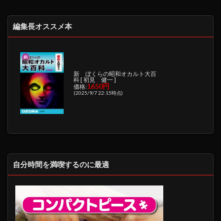
編集長オススメ本
新 ぼくらの昭和オカルト大百
科 [ 初見 健一 ]
1650円
価格:
(2025/9/7 22:15時点)
自分時間を満喫するのに最適