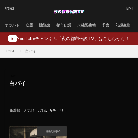
オカルト
心霊
陰謀論
都市伝説
未確認生物
予言
幻想生物
YouTubeチャンネル「夜の都市伝説TV」はこちらから！
▶
HOME
白バイ
TAG
白バイ
新着順
人気順
お勧めカテゴリ
未分類
未解決事件