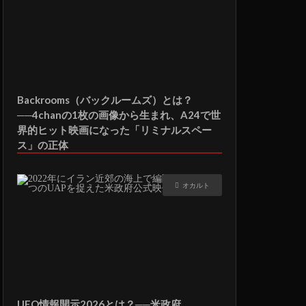
Backrooms（バックルームズ）とは？
──4chanの1枚の画像から生まれ、A24で世
界的ヒット映画になった「リミナルスペー
ス」の正体
オカルト
UFO情報開示2026とは？──米政府