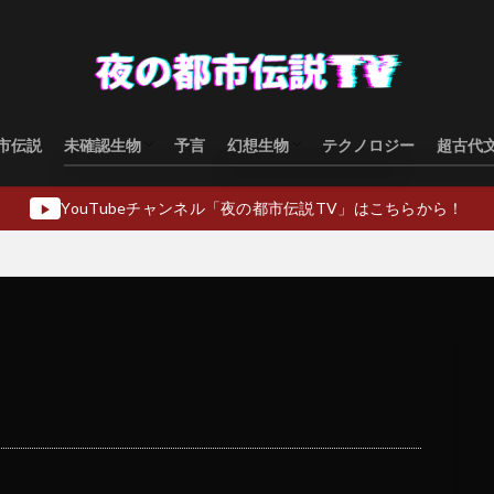
市伝説
未確認生物
予言
幻想生物
テクノロジー
超古代
水棲型
類人猿型
飛行生物型
幻想生物日本
幻想生物ヨーロッパ
幻想生物アジア
幻想生物オセアニア
幻想生物中東
YouTubeチャンネル「夜の都市伝説TV」はこちらから！
▶