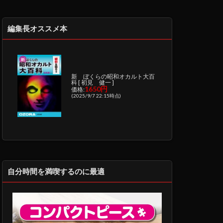
編集長オススメ本
新 ぼくらの昭和オカルト大百
科 [ 初見 健一 ]
1650円
価格:
(2025/9/7 22:15時点)
自分時間を満喫するのに最適