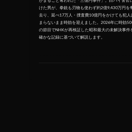
がまるごと奪われた「三億円事件」。白バイ警官
けた男が、拳銃も刃物も使わず約2億9,430万円を
去り、延べ17万人・捜査費10億円をかけても犯人
まらないまま時効を迎えました。2026年に時効50
の節目でNHKが再検証した昭和最大の未解決事件
確かな記録に基づいて解説します。